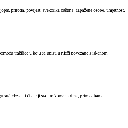
ljopis, priroda, povijest, svekolika baština, zapažene osobe, umjetnost,
 pomoću tražilice u koju se upisuju riječi povezane s iskanom
gu sudjelovati i čitatelji svojim komentarima, primjedbama i