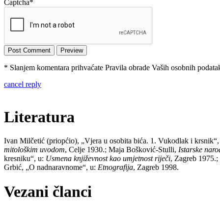
Captcha
*
* Slanjem komentara prihvaćate Pravila obrade Vaših osobnih podataka
cancel reply
Literatura
Ivan Milčetić (priopćio), „Vjera u osobita bića. 1. Vukodlak i krsnik“
mitološkim uvodom
, Celje 1930.; Maja Bošković-Stulli,
Istarske naro
kresniku“, u:
Usmena književnost kao umjetnost riječi
, Zagreb 1975.;
Grbić, „O nadnaravnome“, u:
Etnografija
, Zagreb 1998.
Vezani članci