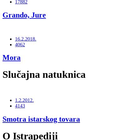
17882
Grando, Jure
16.2.2018.
4062
Mora
Slučajna natuknica
1.2.2012.
4143
Smotra istarskog tovara
O Istrapediji