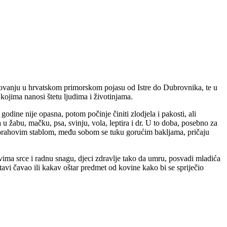
rovanju u hrvatskom primorskom pojasu od Istre do Dubrovnika, te u
 kojima nanosi štetu ljudima i životinjama.
odine nije opasna, potom počinje činiti zlodjela i pakosti, ali
 u žabu, mačku, psa, svinju, vola, leptira i dr. U to doba, posebno za
od orahovim stablom, među sobom se tuku gorućim bakljama, pričaju
ovima srce i radnu snagu, djeci zdravlje tako da umru, posvadi mladića
 stavi čavao ili kakav oštar predmet od kovine kako bi se spriječio