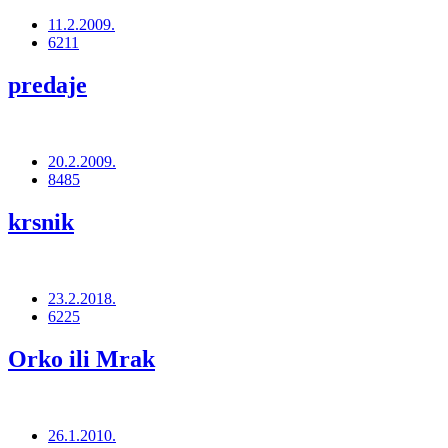
11.2.2009.
6211
predaje
20.2.2009.
8485
krsnik
23.2.2018.
6225
Orko ili Mrak
26.1.2010.