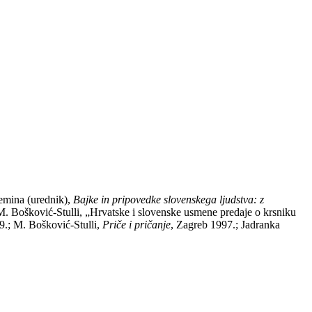
lemina (urednik),
Bajke in pripovedke slovenskega ljudstva: z
M. Bošković-Stulli, „Hrvatske i slovenske usmene predaje o krsniku
.; M. Bošković-Stulli,
Priče i pričanje
, Zagreb 1997.; Jadranka