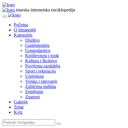
istarska internetska enciklopedija
Početna
O Istrapediji
Kategorije
Društvo
Gastronomija
Gospodarstvo
Književnost i jezik
Kultura i školstvo
Povijesna razdoblja
Sport i rekreacija
Umjetnost
Vojska i ratovanje
Zaštićena baština
Zemljopis
Znanost
Galerije
Teme
Kviz