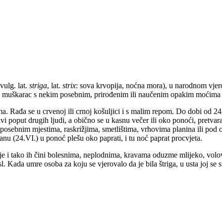
 vulg. lat.
striga
, lat.
strix
: sova krvopija, noćna mora), u narodnom vje
žena ili muškarac s nekim posebnim, prirođenim ili naučenim opakim moćima
a. Rađa se u crvenoj ili crnoj košuljici i s malim repom. Do dobi od 24 g
i poput drugih ljudi, a obično se u kasnu večer ili oko ponoći, pretvara
na posebnim mjestima, raskrižjima, smetlištima, vrhovima planina ili p
nu (24.VI.) u ponoć plešu oko paprati, i tu noć paprat procvjeta.
otinje i tako ih čini bolesnima, neplodnima, kravama oduzme mlijeko, vol
 sl. Kada umre osoba za koju se vjerovalo da je bila štriga, u usta joj se