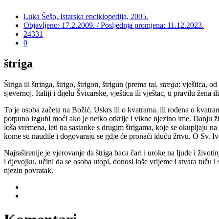
Luka Šešo, Istarska enciklopedija, 2005.
Objavljeno: 17.2.2009. / Posljednja promjena: 11.12.2023.
24331
0
štriga
Štriga ili štringa, štrigo, štrigon, štrigun (prema tal.
strega
: vještica, od
sjevernoj. Italiji i dijelu Švicarske, vještica ili vještac, u pravilu 
To je osoba začeta na Božić, Uskrs ili o kvatrama, ili rođena o kvatram
potpuno izgubi moći ako je netko otkrije i vikne njezino ime. Danju živ
loša vremena, leti na sastanke s drugim štrigama, koje se okupljaju 
kome su naudile i dogovaraju se gdje će pronaći iduću žrtvu. O Sv. Iva
Najraširenije je vjerovanje da štriga baca čari i uroke na ljude i živ
i djevojku, učini da se osoba utopi, donosi loše vrijeme i stvara tuču i
njezin povratak.