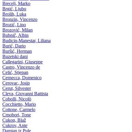
Brecelj, Marko
Brgić, Ljubo
Brolih, Luka
Bronzin, Vincenzo
Brozić, Lino
Brozović, Milan
Bubnič, Albin
Budicin-Manestar, Liliana
Burić, Dario
Buršić, Herman
Buzetski dani
Callegarini, Giuseppe
Castro, Vincenzo de
Celić, Stjepan
Cernecca, Domenico
Cerovac, Josip
Cerut, Silvester
Cleva, Giovanni Battista
Cobolli, Nicolò
Cocchietto, Mario
Cottone, Carmelo
Crnobori, Tone
Cukon, Blaž
Cukrov, Ante
Damjan iz Pule