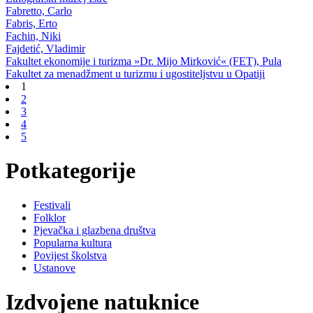
Fabretto, Carlo
Fabris, Erto
Fachin, Niki
Fajdetić, Vladimir
Fakultet ekonomije i turizma »Dr. Mijo Mirković« (FET), Pula
Fakultet za menadžment u turizmu i ugostiteljstvu u Opatiji
1
2
3
4
5
Potkategorije
Festivali
Folklor
Pjevačka i glazbena društva
Popularna kultura
Povijest školstva
Ustanove
Izdvojene natuknice