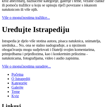
kroz abecedarij, naznačene kategorije, galerije i teme, vezane članke
ili pomoću tražilice u koju se upisuju riječi povezane s iskanom
natuknicom ili više njih.
Više o mogućnostima tražilice...
Uređujte Istrapediju
Istrapedia je djelo više stotina autora, pisaca natuknica, snimatelja,
urednika... No, ona se stalno nadograđuje, a u njezinom
obogaćivanju mogu sudjelovati i čitatelji svojim komentarima,
primjedbama i prijedlozima, kao i konkretnim prilozima -
natuknicama, fotografijama, video i audio zapisima.
Više o mogućnostima suradnje...
Početna
O Istrapediji
Kategorije
Galerije
Teme
Kviz
Linkovi