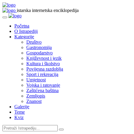
istarska internetska enciklopedija
Početna
O Istrapediji
Kategorije
Društvo
Gastronomija
Gospodarstvo
Književnost i jezik
Kultura i školstvo
Povijesna razdoblja
Sport i rekreacija
Umjetnost
Vojska i ratovanje
Zaštićena baština
Zemljopis
Znanost
Galerije
Teme
Kviz