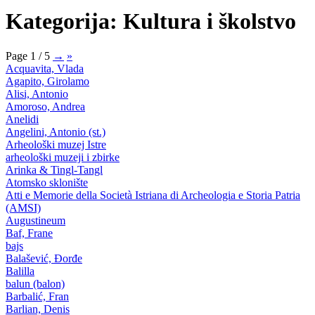
Kategorija: Kultura i školstvo
Page 1 / 5
→
»
Acquavita, Vlada
Agapito, Girolamo
Alisi, Antonio
Amoroso, Andrea
Anelidi
Angelini, Antonio (st.)
Arheološki muzej Istre
arheološki muzeji i zbirke
Arinka & Tingl-Tangl
Atomsko sklonište
Atti e Memorie della Società Istriana di Archeologia e Storia Patria
(AMSI)
Augustineum
Baf, Frane
bajs
Balašević, Đorđe
Balilla
balun (balon)
Barbalić, Fran
Barlian, Denis