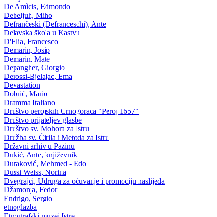
De Amìcis, Edmondo
Debeljuh, Miho
Defrančeski (Defranceschi), Ante
Delavska škola u Kastvu
D'Elia, Francesco
Demarin, Josip
Demarin, Mate
Depangher, Giorgio
Derossi-Bjelajac, Ema
Devastation
Dobrić, Mario
Dramma Italiano
Društvo perojskih Crnogoraca "Peroj 1657"
Društvo prijateljev glasbe
Društvo sv. Mohora za Istru
Družba sv. Ćirila i Metoda za Istru
Državni arhiv u Pazinu
Dukić, Ante, književnik
Duraković, Mehmed - Edo
Dussi Weiss, Norina
Dvegrajci, Udruga za očuvanje i promociju naslijeđa
Džamonja, Fedor
Endrigo, Sergio
etnoglazba
Etnografski muzej Istre