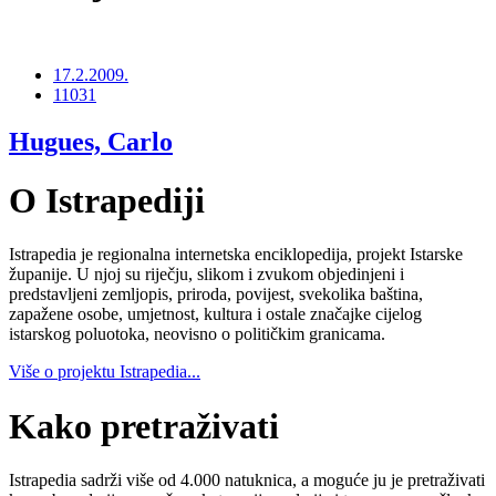
17.2.2009.
11031
Hugues, Carlo
O Istrapediji
Istrapedia je regionalna internetska enciklopedija, projekt Istarske
županije. U njoj su riječju, slikom i zvukom objedinjeni i
predstavljeni zemljopis, priroda, povijest, svekolika baština,
zapažene osobe, umjetnost, kultura i ostale značajke cijelog
istarskog poluotoka, neovisno o političkim granicama.
Više o projektu Istrapedia...
Kako pretraživati
Istrapedia sadrži više od 4.000 natuknica, a moguće ju je pretraživati