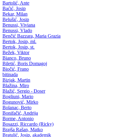
Bartolić, Ante
Baćić, Josip
Bekar, Milan
Belušić, Josip
Benussi, Viviana
Benussi, Vlado
Benčić Bazzara, Maria Grazia
Bertok, Josip, ml.
Bertok, Josip, st.
Bežek, Viktor
Bianco, Bruno
Biletić, Boris Domagoj
Biočić, Frano
bitinada
Bizjak, Martin
Blažina, Miro
Blažić, Sergio - Đoser
Bogliuni, Mario
Bogunović, Mirko
Bolanac, Berto
Bonifačić, Andrija
Borme, Antonio
Bosazzi, Riccardo (Ricky)
Brajša Rašan, Matko
Bratulić, Josip, akademik