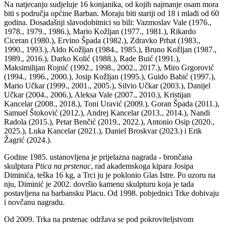
Na natjecanju sudjeluje 16 konjanika, od kojih najmanje osam mora
biti s područja općine Barban. Moraju biti stariji od 18 i mlađi od 60
godina. Dosadašnji slavodobitnici su bili: Vazmoslav Vale (1976.,
1978., 1979., 1986.), Mario Kožljan (1977., 1981.), Rikardo
Ciceran (1980.), Ervino Špada (1982.), Zdravko Prhat (1983.,
1990., 1993.), Aldo Kožljan (1984., 1985.), Bruno Kožljan (1987.,
1989., 2016.), Darko Kolić (1988.), Rade Buić (1991.),
Maksimilijan Rojnić (1992., 1998., 2002., 2017.), Miro Grgorović
(1994., 1996., 2000.), Josip Kožljan (1995.), Guido Babić (1997.),
Mario Učkar (1999., 2001., 2005.), Silvio Učkar (2003.), Danijel
Učkar (2004., 2006.), Aleksa Vale (2007., 2010.), Kristijan
Kancelar (2008., 2018.), Toni Uravić (2009.), Goran Špada (2011.),
Samuel Štoković (2012.), Andrej Kancelar (2013., 2014.), Nandi
Radola (2015.), Petar Benčić (2019., 2022.), Antonio Osip (2020.,
2025.), Luka Kancelar (2021.), Daniel Broskvar (2023.) i Erik
Žagrić (2024.).
Godine 1985. ustanovljena je prijelazna nagrada - brončana
skulptura
Ptica na prstenac
, rad akademskoga kipara Josipa
Diminića, teška 16 kg, a Trci ju je poklonio Glas Istre. Po uzoru na
nju, Diminić je 2002. dovršio kamenu skulpturu koja je tada
postavljena na barbansku Placu. Od 1998. pobjednici Trke dobivaju
i novčanu nagradu.
Od 2009. Trka na prstenac održava se pod pokroviteljstvom