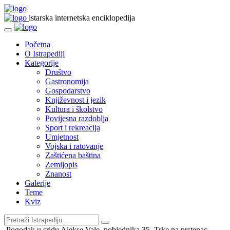
istarska internetska enciklopedija
Početna
O Istrapediji
Kategorije
Društvo
Gastronomija
Gospodarstvo
Književnost i jezik
Kultura i školstvo
Povijesna razdoblja
Sport i rekreacija
Umjetnost
Vojska i ratovanje
Zaštićena baština
Zemljopis
Znanost
Galerije
Teme
Kviz
Pogodak u sridu Alekse Vale, pobjednika 35. Trke na prstenac,