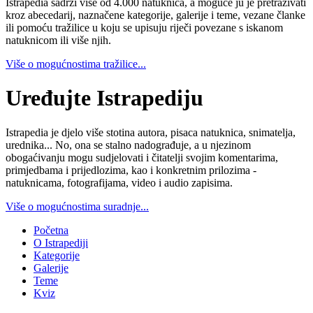
Istrapedia sadrži više od 4.000 natuknica, a moguće ju je pretraživati
kroz abecedarij, naznačene kategorije, galerije i teme, vezane članke
ili pomoću tražilice u koju se upisuju riječi povezane s iskanom
natuknicom ili više njih.
Više o mogućnostima tražilice...
Uređujte Istrapediju
Istrapedia je djelo više stotina autora, pisaca natuknica, snimatelja,
urednika... No, ona se stalno nadograđuje, a u njezinom
obogaćivanju mogu sudjelovati i čitatelji svojim komentarima,
primjedbama i prijedlozima, kao i konkretnim prilozima -
natuknicama, fotografijama, video i audio zapisima.
Više o mogućnostima suradnje...
Početna
O Istrapediji
Kategorije
Galerije
Teme
Kviz