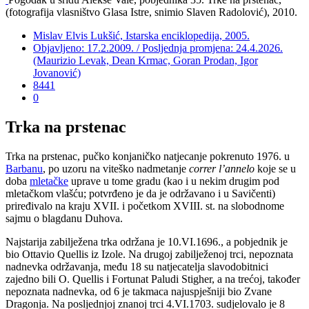
(fotografija vlasništvo Glasa Istre, snimio Slaven Radolović), 2010.
Mislav Elvis Lukšić, Istarska enciklopedija, 2005.
Objavljeno: 17.2.2009. / Posljednja promjena: 24.4.2026.
(Maurizio Levak, Dean Krmac, Goran Prodan, Igor
Jovanović)
8441
0
Trka na prstenac
Trka na prstenac, pučko konjaničko natjecanje pokrenuto 1976. u
Barbanu
, po uzoru na viteško nadmetanje
correr l’annelo
koje se u
doba
mletačke
uprave u tome gradu (kao i u nekim drugim pod
mletačkom vlašću; potvrđeno je da je održavano i u Savičenti)
priređivalo na kraju XVII. i početkom XVIII. st. na slobodnome
sajmu o blagdanu Duhova.
Najstarija zabilježena trka održana je 10.VI.1696., a pobjednik je
bio Ottavio Quellis iz Izole. Na drugoj zabilježenoj trci, nepoznata
nadnevka održavanja, među 18 su natjecatelja slavodobitnici
zajedno bili O. Quellis i Fortunat Paludi Stigher, a na trećoj, također
nepoznata nadnevka, od 6 je takmaca najuspješniji bio Zvane
Dragonja. Na posljednjoj znanoj trci 4.VI.1703. sudjelovalo je 8