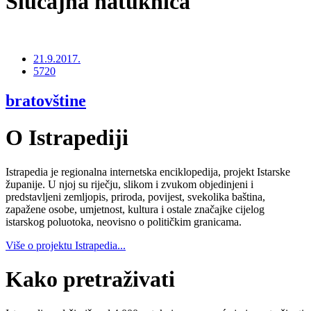
Slučajna natuknica
21.9.2017.
5720
bratovštine
O Istrapediji
Istrapedia je regionalna internetska enciklopedija, projekt Istarske
županije. U njoj su riječju, slikom i zvukom objedinjeni i
predstavljeni zemljopis, priroda, povijest, svekolika baština,
zapažene osobe, umjetnost, kultura i ostale značajke cijelog
istarskog poluotoka, neovisno o političkim granicama.
Više o projektu Istrapedia...
Kako pretraživati