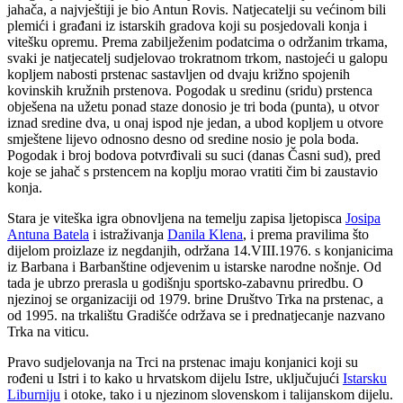
jahača, a najvještiji je bio Antun Rovis. Natjecatelji su većinom bili
plemići i građani iz istarskih gradova koji su posjedovali konja i
vitešku opremu. Prema zabilježenim podatcima o održanim trkama,
svaki je natjecatelj sudjelovao trokratnom trkom, nastojeći u galopu
kopljem nabosti prstenac sastavljen od dvaju križno spojenih
kovinskih kružnih prstenova. Pogodak u sredinu (sridu) prstenca
obješena na užetu ponad staze donosio je tri boda (punta), u otvor
iznad sredine dva, u onaj ispod nje jedan, a ubod kopljem u otvore
smještene lijevo odnosno desno od sredine nosio je pola boda.
Pogodak i broj bodova potvrđivali su suci (danas Časni sud), pred
koje se jahač s prstencem na koplju morao vratiti čim bi zaustavio
konja.
Stara je viteška igra obnovljena na temelju zapisa ljetopisca
Josipa
Antuna Batela
i istraživanja
Danila Klena
, i prema pravilima što
dijelom proizlaze iz negdanjih, održana 14.VIII.1976. s konjanicima
iz Barbana i Barbanštine odjevenim u istarske narodne nošnje. Od
tada je ubrzo prerasla u godišnju sportsko-zabavnu priredbu. O
njezinoj se organizaciji od 1979. brine Društvo Trka na prstenac, a
od 1995. na trkalištu Gradišće održava se i prednatjecanje nazvano
Trka na viticu.
Pravo sudjelovanja na Trci na prstenac imaju konjanici koji su
rođeni u Istri i to kako u hrvatskom dijelu Istre, uključujući
Istarsku
Liburniju
i otoke, tako i u njezinom slovenskom i talijanskom dijelu.