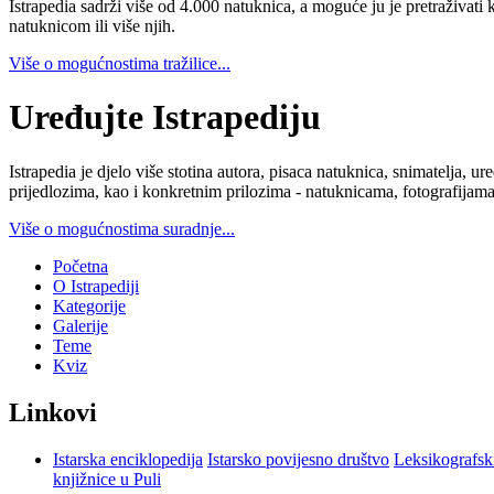
Istrapedia sadrži više od 4.000 natuknica, a moguće ju je pretraživati 
natuknicom ili više njih.
Više o mogućnostima tražilice...
Uređujte Istrapediju
Istrapedia je djelo više stotina autora, pisaca natuknica, snimatelja,
prijedlozima, kao i konkretnim prilozima - natuknicama, fotografijama
Više o mogućnostima suradnje...
Početna
O Istrapediji
Kategorije
Galerije
Teme
Kviz
Linkovi
Istarska enciklopedija
Istarsko povijesno društvo
Leksikografsk
knjižnice u Puli