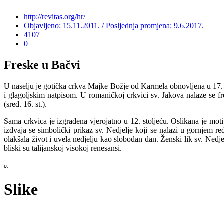
http://revitas.org/hr/
Objavljeno: 15.11.2011. / Posljednja promjena: 9.6.2017.
4107
0
Freske u Bačvi
U naselju je gotička crkva Majke Božje od Karmela obnovljena u 17. i
i glagoljskim natpisom. U romaničkoj crkvici sv. Jakova nalaze se fre
(sred. 16. st.).
Sama crkvica je izgrađena vjerojatno u 12. stoljeću. Oslikana je mot
izdvaja se simbolički prikaz sv. Nedjelje koji se nalazi u gornjem re
olakšala život i uvela nedjelju kao slobodan dan. Ženski lik sv. Nedj
bliski su talijanskoj visokoj renesansi.
U.
Slike