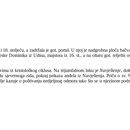
 18. stoljeću, a zadržala je got. portal. U njoj je nadgrobna ploča b
ske Dominika iz Udina, majstora iz 16. st., a na oltaru got. reljefni 
ivima iz kristološkog ciklusa. Na trijumfalnom luku je
Navještenje
, do
du sjevernoga zida, pokraj prikaza anđela iz Navještenja. Priču o sv. N
elje kazuje o poštivanju nedjeljnog odmora tako što se u njezinom podno