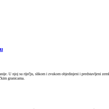
ču
anije. U njoj su riječju, slikom i zvukom objedinjeni i predstavljeni zem
tičkim granicama.