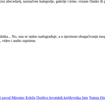
kroz abecedarij, naznačene kategorije, galerije i teme, vezane članke ili
 urednika... No, ona se stalno nadograđuje, a u njezinom obogaćivanju mo
, video i audio zapisima.
i zavod Miroslav Krleža
Društvo hrvatskih književnika Istre
Natura His