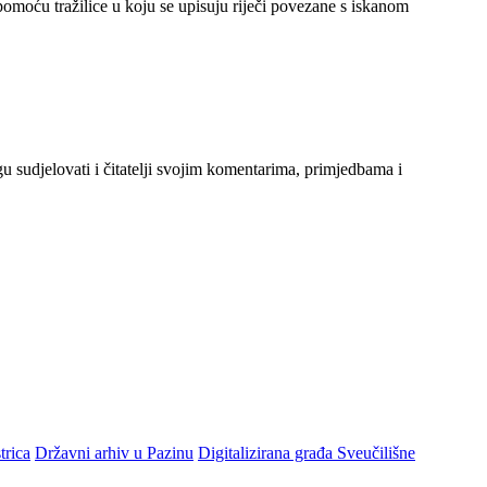
 pomoću tražilice u koju se upisuju riječi povezane s iskanom
gu sudjelovati i čitatelji svojim komentarima, primjedbama i
trica
Državni arhiv u Pazinu
Digitalizirana građa Sveučilišne