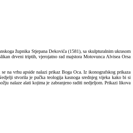
ačvanskoga župnika Stjepana Dekovića (1581), sa skulpturalnim ukrasom
oslikan drveni triptih, vjerojatno rad majstora Motovunca Alvisea Orsa
k se na vrhu apside nalazi prikaz Boga Oca. Iz ikonografskog prikaza
edjelji stvorila je pučka teologija kasnoga srednjeg vijeka kako bi si
žju nalaze alati kojima je zabranjeno raditi nedjeljom. Prikazi likova