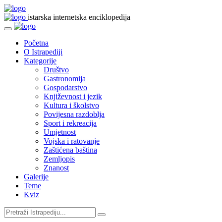
istarska internetska enciklopedija
Početna
O Istrapediji
Kategorije
Društvo
Gastronomija
Gospodarstvo
Književnost i jezik
Kultura i školstvo
Povijesna razdoblja
Sport i rekreacija
Umjetnost
Vojska i ratovanje
Zaštićena baština
Zemljopis
Znanost
Galerije
Teme
Kviz