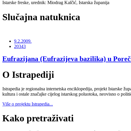
Istarske freske, urednik: Miodrag Kalčić, Istarska županija
Slučajna natuknica
9.2.2009.
20343
Eufrazijana (Eufrazijeva bazilika) u Pore
O Istrapediji
Istrapedia je regionalna internetska enciklopedija, projekt Istarske žup
kultura i ostale značajke cijelog istarskog poluotoka, neovisno o poli
Više o projektu Istrapedia...
Kako pretraživati