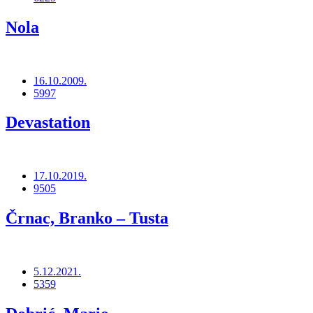
Nola
16.10.2009.
5997
Devastation
17.10.2019.
9505
Črnac, Branko – Tusta
5.12.2021.
5359