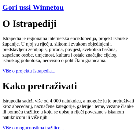
Gori ussi Winnetou
O Istrapediji
Istrapedia je regionalna internetska enciklopedija, projekt Istarske
županije. U njoj su riječju, slikom i zvukom objedinjeni i
predstavljeni zemljopis, priroda, povijest, svekolika baština,
zapažene osobe, umjetnost, kultura i ostale značajke cijelog
istarskog poluotoka, neovisno o političkim granicama.
Više o projektu Istrapedia...
Kako pretraživati
Istrapedia sadrži više od 4.000 natuknica, a moguće ju je pretraživati
kroz abecedarij, naznačene kategorije, galerije i teme, vezane članke
ili pomoću tražilice u koju se upisuju riječi povezane s iskanom
natuknicom ili više njih.
Više o mogućnostima tražilice...