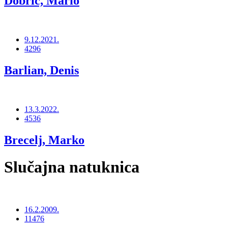
Dobrić, Mario
9.12.2021.
4296
Barlian, Denis
13.3.2022.
4536
Brecelj, Marko
Slučajna natuknica
16.2.2009.
11476