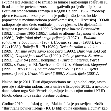
skupina iste generacije te smisao za humor i autoironiju spašavali su
ih od autorske pretencioznosti ili negativnih posljedica. Ipak, na
Festivalu sredozemnih zemalja u Reggiu Calabriji 1987. izvođenje
pjesme
Bandiera rossa
prekinula je policija, što je kao incident
popraćeno u međunarodnom političkom tisku, a u Hrvatskoj 1990-ih
radiopostaje nisu često emitirale njihove pjesme. Do djelomičnih
izmjena u postavi dolazi 1999. Nakon prve kazete
Besposličari
(1982.) i
Demo 1985
(1985.), izdali su albume:
Legendarni uživo
(1986.),
Bolje izdati ploču nego prijatelja
(1987.), .
..Budimo
solidarni - s bogatima...
(1987.),
Hoćemo cenzuru
(1988.),
Live in
Biel
(1988.),
Bolivija R’n’R
(1989.),
Neću da radim za dolare
(1989.),
Mi smo ovdje samo zbog para
(1990.),
Đuro was sold out
(1991.),
Glupost je neuništiva
(1992.),
Tako je govorio Zaratusta
(1993.),
Split '94
(1995., kompilacija),
Istra ti materina, Part I
(1995., s Francijem Blaškovićem i Gori Ussi Winnetou),
Megapunk
(1995.),
Fuck
(1996.),
Single collection vol. 1
(1997.),
Cijena
ponosa
(1997.),
Gratis hits live!
(1999.),
Remek-djelo
(2001.).
Nakon što je 2011. Tusti dijagnosticirano maligno oboljenje, sastav
prestaje s aktivnim radom. Tusta umire u listopadu 2012., a nekoliko
dana nakon toga Sale Veruda objavljuje kako s njim umiru i KUD
Idijoti, odnosno da sastav prestaje postojati.
Godine 2019. u pulskoj galeriji Makina bila je postavljena izložba
"Ilustrirana povijest izdaje - KUD Idi(j)oti na omotima albuma" kao