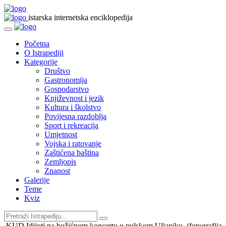
istarska internetska enciklopedija
Početna
O Istrapediji
Kategorije
Društvo
Gastronomija
Gospodarstvo
Književnost i jezik
Kultura i školstvo
Povijesna razdoblja
Sport i rekreacija
Umjetnost
Vojska i ratovanje
Zaštićena baština
Zemljopis
Znanost
Galerije
Teme
Kviz
KUD Idijoti na božićnom koncertu u pulskom Uljaniku, (fotografija