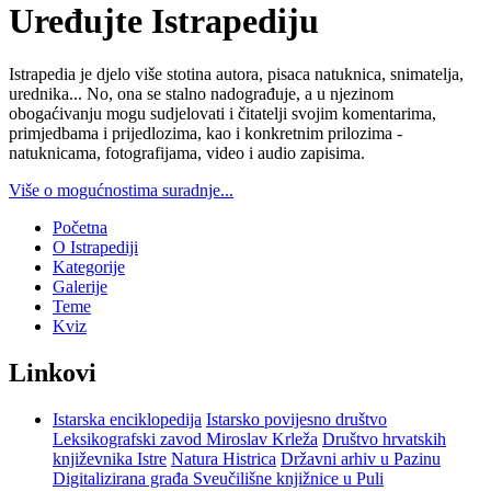
Uređujte Istrapediju
Istrapedia je djelo više stotina autora, pisaca natuknica, snimatelja,
urednika... No, ona se stalno nadograđuje, a u njezinom
obogaćivanju mogu sudjelovati i čitatelji svojim komentarima,
primjedbama i prijedlozima, kao i konkretnim prilozima -
natuknicama, fotografijama, video i audio zapisima.
Više o mogućnostima suradnje...
Početna
O Istrapediji
Kategorije
Galerije
Teme
Kviz
Linkovi
Istarska enciklopedija
Istarsko povijesno društvo
Leksikografski zavod Miroslav Krleža
Društvo hrvatskih
književnika Istre
Natura Histrica
Državni arhiv u Pazinu
Digitalizirana građa Sveučilišne knjižnice u Puli