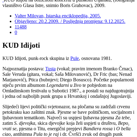
vlasništvo Glasa Istre, snimio Boris Grahovac), 2009.
Valter Milovan, Istarska enciklopedija, 2005.
Objavljeno: 20.2.2009. / Posljednja promjena: 9.12.2025.
11488
0
KUD Idijoti
KUD Idijoti, punk-rock skupina iz
Pule
, osnovana 1981.
Najpoznatija postava:
Tusta
(vokal; pravim imenom Branko Črnac),
Sale Veruda (gitara, vokal; Saša Milovanović), Dr Fric (bas; Nenad
Marjanović), Ptica (bubnjevi; Diego Bosusco). Početke popularnosti
stječu prvim albumom
Legendarni u živo
te pobjedom na
Omladinskom festivalu u Subotici 1987., a postali su najdugotrajnija
i jedna od najboljih punk grupa u Hrvatskoj i ondašnjoj Jugoslaviji.
Slijedeći lijevi politički svjetonazor, na pločama su zadržali crvenu
petokraku kao zaštitni znak. Pjesme se bave političkom, socijalnom i
ljubavnom tematikom. Najveći su uspjesi ljubavna pjesma
Za tebe
,
zatim
S. djevojka
, skica djevojke koja želi uspjeti u društvu,
Bepo,
vrati se
, pjesma o Titu, energični prepjevi
Bandiera rossa
i
O bella
ciao
, antihimna
Pula to je raj
i dr. Čvršći zvuk od drugih punk