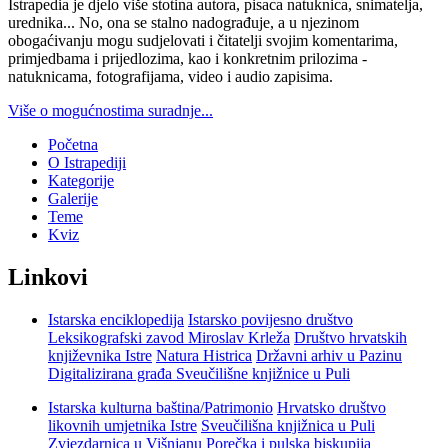
Istrapedia je djelo više stotina autora, pisaca natuknica, snimatelja,
urednika... No, ona se stalno nadograđuje, a u njezinom
obogaćivanju mogu sudjelovati i čitatelji svojim komentarima,
primjedbama i prijedlozima, kao i konkretnim prilozima -
natuknicama, fotografijama, video i audio zapisima.
Više o mogućnostima suradnje...
Početna
O Istrapediji
Kategorije
Galerije
Teme
Kviz
Linkovi
Istarska enciklopedija
Istarsko povijesno društvo
Leksikografski zavod Miroslav Krleža
Društvo hrvatskih
književnika Istre
Natura Histrica
Državni arhiv u Pazinu
Digitalizirana građa Sveučilišne knjižnice u Puli
Istarska kulturna baština/Patrimonio
Hrvatsko društvo
likovnih umjetnika Istre
Sveučilišna knjižnica u Puli
Zvjezdarnica u Višnjanu
Porečka i pulska biskupija