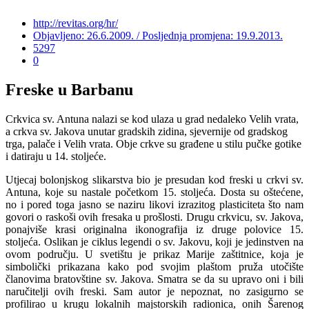
http://revitas.org/hr/
Objavljeno: 26.6.2009. / Posljednja promjena: 19.9.2013.
5297
0
Freske u Barbanu
Crkvica sv. Antuna nalazi se kod ulaza u grad nedaleko Velih vrata,
a crkva sv. Jakova unutar gradskih zidina, sjevernije od gradskog
trga, palače i Velih vrata. Obje crkve su građene u stilu pučke gotike
i datiraju u 14. stoljeće.
Utjecaj bolonjskog slikarstva bio je presudan kod freski u crkvi sv.
Antuna, koje su nastale početkom 15. stoljeća. Dosta su oštećene,
no i pored toga jasno se naziru likovi izrazitog plasticiteta što nam
govori o raskoši ovih fresaka u prošlosti. Drugu crkvicu, sv. Jakova,
ponajviše krasi originalna ikonografija iz druge polovice 15.
stoljeća. Oslikan je ciklus legendi o sv. Jakovu, koji je jedinstven na
ovom području. U svetištu je prikaz Marije zaštitnice, koja je
simbolički prikazana kako pod svojim plaštom pruža utočište
članovima bratovštine sv. Jakova. Smatra se da su upravo oni i bili
naručitelji ovih freski. Sam autor je nepoznat, no zasigurno se
profilirao u krugu lokalnih majstorskih radionica, onih Šarenog