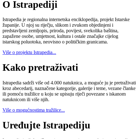
O Istrapediji
Istrapedia je regionalna internetska enciklopedija, projekt Istarske
županije. U njoj su riječju, slikom i zvukom objedinjeni i
predstavljeni zemljopis, priroda, povijest, svekolika baština,
zapažene osobe, umjetnost, kultura i ostale značajke cijelog
istarskog poluotoka, neovisno o političkim granicama.
Više o projektu Istrapedia...
Kako pretraživati
Istrapedia sadrži više od 4.000 natuknica, a moguće ju je pretraživati
kroz abecedarij, naznačene kategorije, galerije i teme, vezane članke
ili pomoću tražilice u koju se upisuju riječi povezane s iskanom
natuknicom ili više njih.
Više o mogućnostima tražilice...
Uređujte Istrapediju