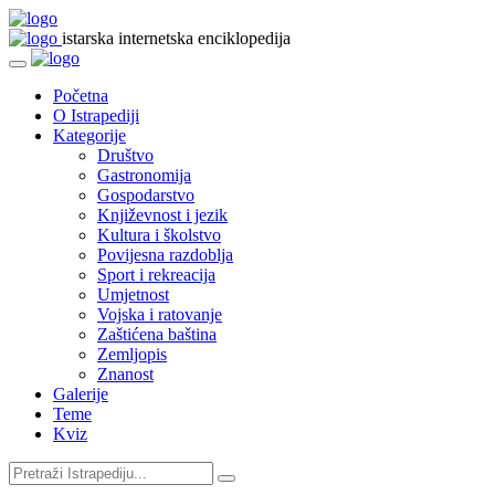
istarska internetska enciklopedija
Početna
O Istrapediji
Kategorije
Društvo
Gastronomija
Gospodarstvo
Književnost i jezik
Kultura i školstvo
Povijesna razdoblja
Sport i rekreacija
Umjetnost
Vojska i ratovanje
Zaštićena baština
Zemljopis
Znanost
Galerije
Teme
Kviz