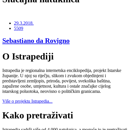
29.3.2018.
5509
Sebastiano da Rovigno
O Istrapediji
Istrapedia je regionalna internetska enciklopedija, projekt Istarske
županije. U njoj su riječju, slikom i zvukom objedinjeni i
predstavljeni zemljopis, priroda, povijest, svekolika baština,
zapažene osobe, umjetnost, kultura i ostale značajke cijelog
istarskog poluotoka, neovisno o političkim granicama.
Više o projektu Istrapedia...
Kako pretraživati
Istrapedia sadrži više od 4.000 natuknica, a moguće ju je pretraživati