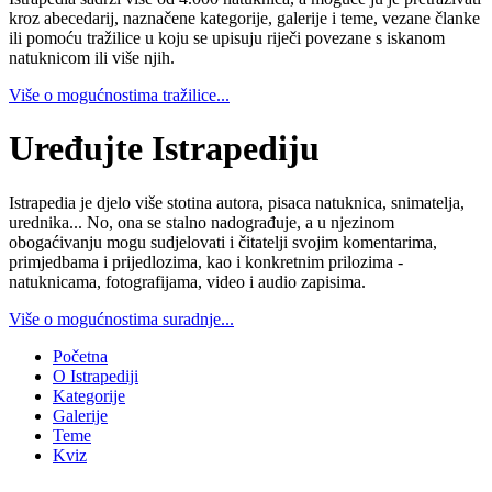
kroz abecedarij, naznačene kategorije, galerije i teme, vezane članke
ili pomoću tražilice u koju se upisuju riječi povezane s iskanom
natuknicom ili više njih.
Više o mogućnostima tražilice...
Uređujte Istrapediju
Istrapedia je djelo više stotina autora, pisaca natuknica, snimatelja,
urednika... No, ona se stalno nadograđuje, a u njezinom
obogaćivanju mogu sudjelovati i čitatelji svojim komentarima,
primjedbama i prijedlozima, kao i konkretnim prilozima -
natuknicama, fotografijama, video i audio zapisima.
Više o mogućnostima suradnje...
Početna
O Istrapediji
Kategorije
Galerije
Teme
Kviz