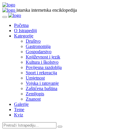
istarska internetska enciklopedija
Početna
O Istrapediji
Kategorije
Društvo
Gastronomija
Gospodarstvo
Književnost i jezik
Kultura i školstvo
Povijesna razdoblja
Sport i rekreacija
Umjetnost
Vojska i ratovanje
Zaštićena baština
Zemljopis
Znanost
Galerije
Teme
Kviz