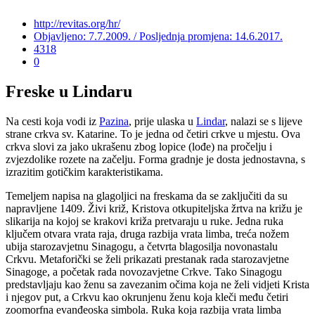
http://revitas.org/hr/
Objavljeno: 7.7.2009. / Posljednja promjena: 14.6.2017.
4318
0
Freske u Lindaru
Na cesti koja vodi iz
Pazina
, prije ulaska u
Lindar
, nalazi se s lijeve
strane crkva sv. Katarine. To je jedna od četiri crkve u mjestu. Ova
crkva slovi za jako ukrašenu zbog lopice (lođe) na pročelju i
zvjezdolike rozete na začelju. Forma gradnje je dosta jednostavna, s
izrazitim gotičkim karakteristikama.
Temeljem napisa na glagoljici na freskama da se zaključiti da su
napravljene 1409. Živi križ, Kristova otkupiteljska žrtva na križu je
slikarija na kojoj se krakovi križa pretvaraju u ruke. Jedna ruka
ključem otvara vrata raja, druga razbija vrata limba, treća nožem
ubija starozavjetnu Sinagogu, a četvrta blagosilja novonastalu
Crkvu. Metaforički se želi prikazati prestanak rada starozavjetne
Sinagoge, a početak rada novozavjetne Crkve. Tako Sinagogu
predstavljaju kao ženu sa zavezanim očima koja ne želi vidjeti Krista
i njegov put, a Crkvu kao okrunjenu ženu koja kleči među četiri
zoomorfna evanđeoska simbola. Ruka koja razbija vrata limba