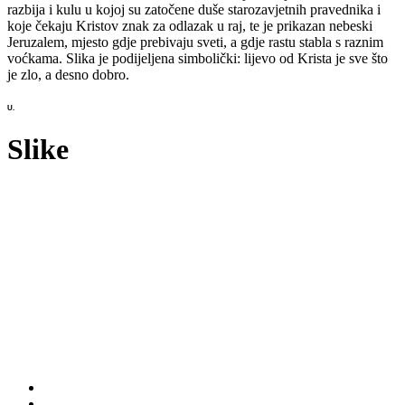
razbija i kulu u kojoj su zatočene duše starozavjetnih pravednika i
koje čekaju Kristov znak za odlazak u raj, te je prikazan nebeski
Jeruzalem, mjesto gdje prebivaju sveti, a gdje rastu stabla s raznim
voćkama. Slika je podijeljena simbolički: lijevo od Krista je sve što
je zlo, a desno dobro.
U.
Slike