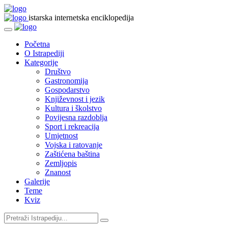
istarska internetska enciklopedija
Početna
O Istrapediji
Kategorije
Društvo
Gastronomija
Gospodarstvo
Književnost i jezik
Kultura i školstvo
Povijesna razdoblja
Sport i rekreacija
Umjetnost
Vojska i ratovanje
Zaštićena baština
Zemljopis
Znanost
Galerije
Teme
Kviz