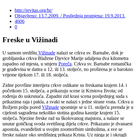
http://revitas.org/hr/
Objavljeno: 13.7.2009. / Posljednja promjena: 19.9.2013.
4606
0
Freske u Vižinadi
U samom središtu
Vižinade
nalazi se crkva sv. Barnabe, dok je
grobljanska crkva Blažene Djevice Marije udaljena dva kilometra
zapadno od mjesta, u smjeru
Poreča
. Crkva sv. Barnabe romanička
je građevina te datira u 12. ili 13. stoljeće, no proširena je u barokno
vrijeme tijekom 17. ili 18. stoljeća.
Zidne površine interijera crkve oslikane su freskama krajem 14. i
početkom 15. stoljeća, a prikazuju scene iz Kristova života; od
rođenja do uskrsnuća. Zapadni zid krasi scena posljednjeg suda s
prikazima raja i pakla, a svaki se nalazi s jedne strane vrata. Crkva u
Božjem polju pored
Vižinade
spominje se u 11. stoljeću premda je u
cijelosti sagrađena nekoliko stotina godina kasnije krajem 15.
stoljeća. Njezine freske rad su školovanog majstora, a nalaze se
unutar gotičkog svoda svetišnog dijela crkve. Prikazano je dvanaest
apostola, evanđelisti u svojim zoomorfnim simbolima, a sve se
freske nalaze oko središnjeg prikaza Krista. Uz njega je i okrugli