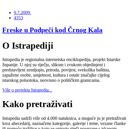
9.7.2009.
4353
Freske u Podpeči kod Črnog Kala
O Istrapediji
Istrapedia je regionalna internetska enciklopedija, projekt Istarske
županije. U njoj su riječju, slikom i zvukom objedinjeni i
predstavljeni zemljopis, priroda, povijest, svekolika baština,
zapažene osobe, umjetnost, kultura i ostale značajke cijelog
istarskog poluotoka, neovisno o političkim granicama.
Više o projektu Istrapedia...
Kako pretraživati
Istrapedia sadrži više od 4.000 natuknica, a moguće ju je pretraživati
kroz abecedarij, naznačene kategorije, galerije i teme, vezane članke
ili pomoću tražilice u koju se upisuju riječi povezane s iskanom