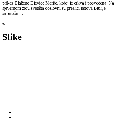
prikaz Blažene Djevice Marije, kojoj je crkva i posvećena. Na
sjevernom zidu svetišta doslovni su preslici listova Biblije
siromašnih.
U.
Slike