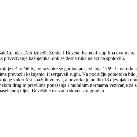
Saležu, mjestašcu između Zrenja i Buzeta. Kameni stup ima dva metra i
za privezivanje kažnjenika, dok se desna ruka nalazi na spolovilu.
koji je teško čitljiv, no razabire se godina postavljanja 1769. U narodu 
olima prevozili kažnjenici i izvrgavali ruglu. Na području poluotoka bilo
koje je vuklo šest snažnih volova, a povorku je pratilo 18 djevojaka obu
nekim drugim pravilima ponašanja i moralnim normama vezivanje za stup
o naseljenog dijela Buzeštine uz samu slovensku granicu.