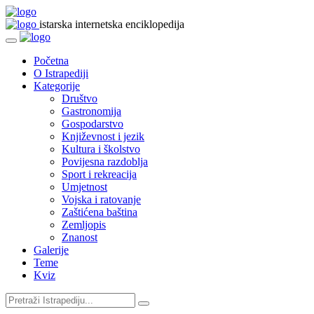
istarska internetska enciklopedija
Početna
O Istrapediji
Kategorije
Društvo
Gastronomija
Gospodarstvo
Književnost i jezik
Kultura i školstvo
Povijesna razdoblja
Sport i rekreacija
Umjetnost
Vojska i ratovanje
Zaštićena baština
Zemljopis
Znanost
Galerije
Teme
Kviz