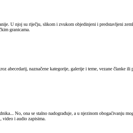
anije. U njoj su riječju, slikom i zvukom objedinjeni i predstavljeni zem
tičkim granicama.
kroz abecedarij, naznačene kategorije, galerije i teme, vezane članke ili
 urednika... No, ona se stalno nadograđuje, a u njezinom obogaćivanju mo
, video i audio zapisima.