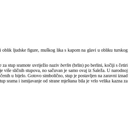
 oblik ljudske figure, muškog lika s kapom na glavi u obliku turskog
se za stup sramote uvriježio naziv
berlin
(brlin) po berlini, kočiji s četiri
 je više sličnih stupova, no sačuvan je samo ovaj iz Saleža. U narodnoj
čenih u bijelo. Gotovo simbolično, stup je postavljen na zaravni iznad
 srama i ismijavanje od strane mještana bila je vrlo velika kazna za