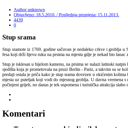
Author unknown
Objavljeno: 18.5.2010. / Posljednja promjena: 15.11.2013.
4439
0
Stup srama
Stup sramote iz 1769. godine sačuvan je nedaleko crkve i groblja u 
fesa koji drži lijevu ruku na prsima na mjestu gdje je nekad bio lanac 
Stup je isklesan u bijelom kamenu, na prsima se nalazi latinski natpis 
sjedišta koja je prometovala na pruzi Berlin - Pariz, a takvim su se k
predaji ostala je priča kako je stup srama dovezen u okićenim kolima 
mjesta uz puteljak koji vodi do mjesnog groblja. U davna vremena s 
počinjeni grijeh, no danas je tek uspomena i turistička atrakcija slab
Komentari