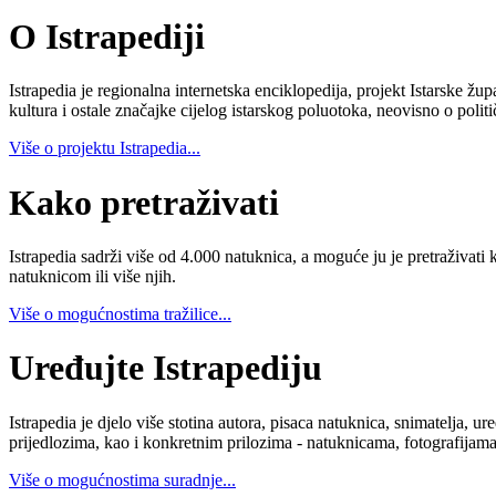
O Istrapediji
Istrapedia je regionalna internetska enciklopedija, projekt Istarske žup
kultura i ostale značajke cijelog istarskog poluotoka, neovisno o poli
Više o projektu Istrapedia...
Kako pretraživati
Istrapedia sadrži više od 4.000 natuknica, a moguće ju je pretraživati 
natuknicom ili više njih.
Više o mogućnostima tražilice...
Uređujte Istrapediju
Istrapedia je djelo više stotina autora, pisaca natuknica, snimatelja,
prijedlozima, kao i konkretnim prilozima - natuknicama, fotografijama
Više o mogućnostima suradnje...