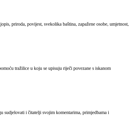
ljopis, priroda, povijest, svekolika baština, zapažene osobe, umjetnost,
 pomoću tražilice u koju se upisuju riječi povezane s iskanom
gu sudjelovati i čitatelji svojim komentarima, primjedbama i