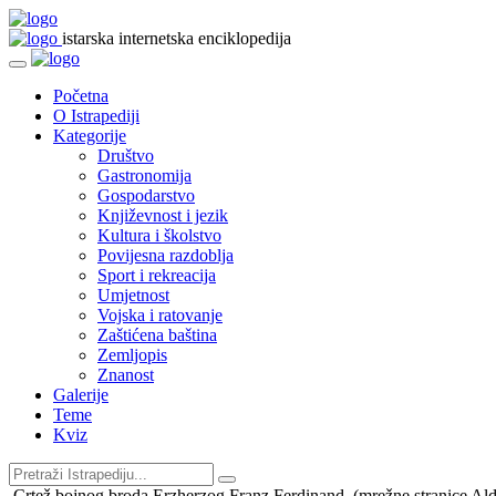
istarska internetska enciklopedija
Početna
O Istrapediji
Kategorije
Društvo
Gastronomija
Gospodarstvo
Književnost i jezik
Kultura i školstvo
Povijesna razdoblja
Sport i rekreacija
Umjetnost
Vojska i ratovanje
Zaštićena baština
Zemljopis
Znanost
Galerije
Teme
Kviz
Crtež bojnog broda Erzherzog Franz Ferdinand, (mrežne stranice Al