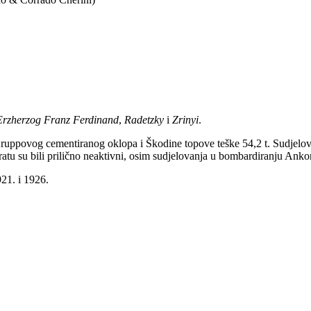
Erzherzog Franz Ferdinand
,
Radetzky
i
Zrinyi
.
 Kruppovog cementiranog oklopa i Škodine topove teške 54,2 t. Sudjel
u su bili prilično neaktivni, osim sudjelovanja u bombardiranju Ankon
921. i 1926.