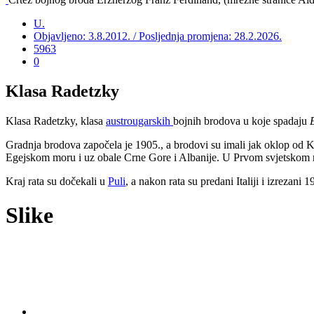
U.
Objavljeno: 3.8.2012. / Posljednja promjena: 28.2.2026.
5963
0
Klasa Radetzky
Klasa Radetzky, klasa
austrougarskih
bojnih brodova u koje spadaju
Gradnja brodova započela je 1905., a brodovi su imali jak oklop od
Egejskom moru i uz obale Crne Gore i Albanije. U Prvom svjetskom rat
Kraj rata su dočekali u
Puli
, a nakon rata su predani Italiji i izrezani 1
Slike