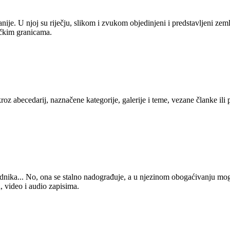
anije. U njoj su riječju, slikom i zvukom objedinjeni i predstavljeni zem
tičkim granicama.
kroz abecedarij, naznačene kategorije, galerije i teme, vezane članke ili
 urednika... No, ona se stalno nadograđuje, a u njezinom obogaćivanju mo
, video i audio zapisima.