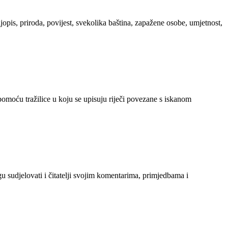
ljopis, priroda, povijest, svekolika baština, zapažene osobe, umjetnost,
 pomoću tražilice u koju se upisuju riječi povezane s iskanom
gu sudjelovati i čitatelji svojim komentarima, primjedbama i