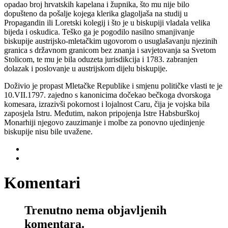
opadao broj hrvatskih kapelana i župnika, što mu nije bilo
dopušteno da pošalje kojega klerika glagoljaša na studij u
Propagandin ili Loretski kolegij i što je u biskupiji vladala velika
bijeda i oskudica. Teško ga je pogodilo nasilno smanjivanje
biskupije austrijsko-mletačkim ugovorom o usuglašavanju njezinih
granica s državnom granicom bez znanja i savjetovanja sa Svetom
Stolicom, te mu je bila oduzeta jurisdikcija i 1783. zabranjen
dolazak i poslovanje u austrijskom dijelu biskupije.
Doživio je propast Mletačke Republike i smjenu političke vlasti te je
10.VII.1797. zajedno s kanonicima dočekao bečkoga dvorskoga
komesara, izrazivši pokornost i lojalnost Caru, čija je vojska bila
zaposjela Istru. Međutim, nakon pripojenja Istre Habsburškoj
Monarhiji njegovo zauzimanje i molbe za ponovno ujedinjenje
biskupije nisu bile uvažene.
Komentari
Trenutno nema objavljenih
komentara.