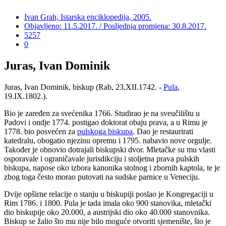
Ivan Grah, Istarska enciklopedija, 2005.
Objavljeno: 11.5.2017. / Posljednja promjena: 30.8.2017.
5257
0
Juras, Ivan Dominik
Juras, Ivan Dominik, biskup (Rab, 23.XII.1742. -
Pula
,
19.IX.1802.).
Bio je zaređen za svećenika 1766. Studirao je na sveučilištu u
Padovi i ondje 1774. postigao doktorat obaju prava, a u Rimu je
1778. bio posvećen za
pulskoga biskupa
. Dao je restaurirati
katedralu, obogatio njezinu opremu i 1795. nabavio nove orgulje.
Također je obnovio dotrajali biskupski dvor. Mletačke su mu vlasti
osporavale i ograničavale jurisdikciju i stoljetna prava pulskih
biskupa, napose oko izbora kanonika stolnog i zbornih kaptola, te je
zbog toga često morao putovati na sudske parnice u Veneciju.
Dvije opširne relacije o stanju u biskupiji poslao je Kongregaciji u
Rim 1786. i 1800. Pula je tada imala oko 900 stanovika, mletački
dio biskupije oko 20.000, a austrijski dio oko 40.000 stanovnika.
Biskup se žalio što mu nije bilo moguće otvoriti sjemenište, što je