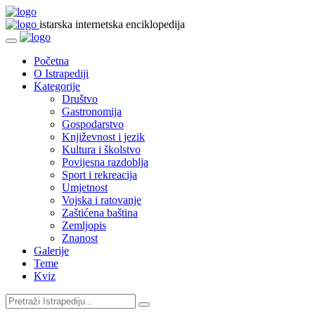
istarska internetska enciklopedija
Početna
O Istrapediji
Kategorije
Društvo
Gastronomija
Gospodarstvo
Književnost i jezik
Kultura i školstvo
Povijesna razdoblja
Sport i rekreacija
Umjetnost
Vojska i ratovanje
Zaštićena baština
Zemljopis
Znanost
Galerije
Teme
Kviz