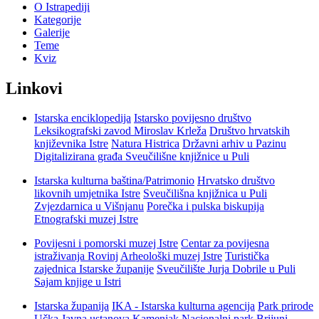
O Istrapediji
Kategorije
Galerije
Teme
Kviz
Linkovi
Istarska enciklopedija
Istarsko povijesno društvo
Leksikografski zavod Miroslav Krleža
Društvo hrvatskih
književnika Istre
Natura Histrica
Državni arhiv u Pazinu
Digitalizirana građa Sveučilišne knjižnice u Puli
Istarska kulturna baština/Patrimonio
Hrvatsko društvo
likovnih umjetnika Istre
Sveučilišna knjižnica u Puli
Zvjezdarnica u Višnjanu
Porečka i pulska biskupija
Etnografski muzej Istre
Povijesni i pomorski muzej Istre
Centar za povijesna
istraživanja Rovinj
Arheološki muzej Istre
Turistička
zajednica Istarske županije
Sveučilište Jurja Dobrile u Puli
Sajam knjige u Istri
Istarska županija
IKA - Istarska kulturna agencija
Park prirode
Učka
Javna ustanova Kamenjak
Nacionalni park Brijuni