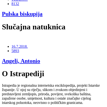
8132
Pulska biskupija
Slučajna natuknica
16.7.2018.
5893
Angeli, Antonio
O Istrapediji
Istrapedia je regionalna internetska enciklopedija, projekt Istarske
županije. U njoj su riječju, slikom i zvukom objedinjeni i
predstavljeni zemljopis, priroda, povijest, svekolika baština,
zapažene osobe, umjetnost, kultura i ostale značajke cijelog
istarskog poluotoka, neovisno o političkim granicama.