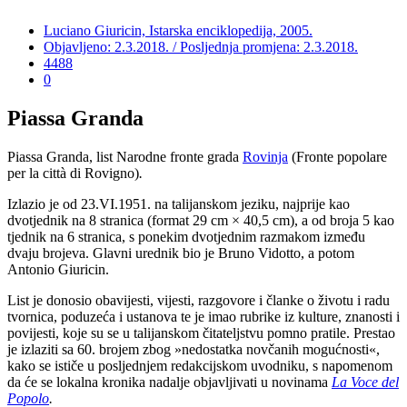
Luciano Giuricin, Istarska enciklopedija, 2005.
Objavljeno: 2.3.2018. / Posljednja promjena: 2.3.2018.
4488
0
Piassa Granda
Piassa Granda, list Narodne fronte grada
Rovinja
(Fronte popolare
per la città di Rovigno)
.
Izlazio je od 23.VI.1951. na talijanskom jeziku, najprije kao
dvotjednik na 8 stranica (format 29 cm × 40,5 cm), a od broja 5 kao
tjednik na 6 stranica, s ponekim dvotjednim razmakom između
dvaju brojeva. Glavni urednik bio je Bruno Vidotto, a potom
Antonio Giuricin.
List je donosio obavijesti, vijesti, razgovore i članke o životu i radu
tvornica, poduzeća i ustanova te je imao rubrike iz kulture, znanosti i
povijesti, koje su se u talijanskom čitateljstvu pomno pratile. Prestao
je izlaziti sa 60. brojem zbog »nedostatka novčanih mogućnosti«,
kako se ističe u posljednjem redakcijskom uvodniku, s napomenom
da će se lokalna kronika nadalje objavljivati u novinama
La Voce del
Popolo
.