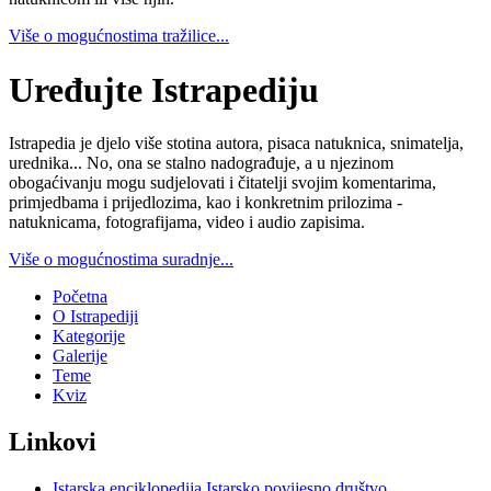
Više o mogućnostima tražilice...
Uređujte Istrapediju
Istrapedia je djelo više stotina autora, pisaca natuknica, snimatelja,
urednika... No, ona se stalno nadograđuje, a u njezinom
obogaćivanju mogu sudjelovati i čitatelji svojim komentarima,
primjedbama i prijedlozima, kao i konkretnim prilozima -
natuknicama, fotografijama, video i audio zapisima.
Više o mogućnostima suradnje...
Početna
O Istrapediji
Kategorije
Galerije
Teme
Kviz
Linkovi
Istarska enciklopedija
Istarsko povijesno društvo