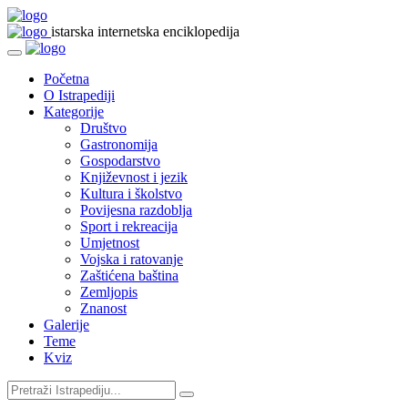
istarska internetska enciklopedija
Početna
O Istrapediji
Kategorije
Društvo
Gastronomija
Gospodarstvo
Književnost i jezik
Kultura i školstvo
Povijesna razdoblja
Sport i rekreacija
Umjetnost
Vojska i ratovanje
Zaštićena baština
Zemljopis
Znanost
Galerije
Teme
Kviz