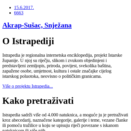
15.6.2017.
6663
Akrap-Sušac, Snježana
O Istrapediji
Istrapedia je regionalna internetska enciklopedija, projekt Istarske
županije. U njoj su riječju, slikom i zvukom objedinjeni i
predstavljeni zemljopis, priroda, povijest, svekolika baština,
zapažene osobe, umjetnost, kultura i ostale značajke cijelog
istarskog poluotoka, neovisno o političkim granicama.
Više o projektu Istrapedia...
Kako pretraživati
Istrapedia sadrži više od 4.000 natuknica, a moguće ju je pretraživati
kroz abecedarij, naznačene kategorije, galerije i teme, vezane članke
ili pomoću tražilice u koju se upisuju riječi povezane s iskanom
natuknicom ili više njih.