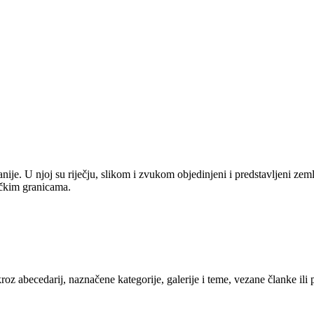
anije. U njoj su riječju, slikom i zvukom objedinjeni i predstavljeni zem
tičkim granicama.
kroz abecedarij, naznačene kategorije, galerije i teme, vezane članke ili