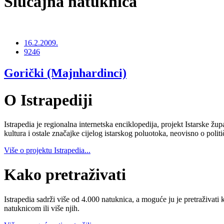
Slučajna natuknica
16.2.2009.
9246
Gorički (Majnhardinci)
O Istrapediji
Istrapedia je regionalna internetska enciklopedija, projekt Istarske žup
kultura i ostale značajke cijelog istarskog poluotoka, neovisno o poli
Više o projektu Istrapedia...
Kako pretraživati
Istrapedia sadrži više od 4.000 natuknica, a moguće ju je pretraživati 
natuknicom ili više njih.