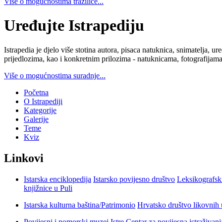
Više o mogućnostima tražilice...
Uređujte Istrapediju
Istrapedia je djelo više stotina autora, pisaca natuknica, snimatelja,
prijedlozima, kao i konkretnim prilozima - natuknicama, fotografijama
Više o mogućnostima suradnje...
Početna
O Istrapediji
Kategorije
Galerije
Teme
Kviz
Linkovi
Istarska enciklopedija
Istarsko povijesno društvo
Leksikografsk
knjižnice u Puli
Istarska kulturna baština/Patrimonio
Hrvatsko društvo likovnih 
Povijesni i pomorski muzej Istre
Centar za povijesna istraživan