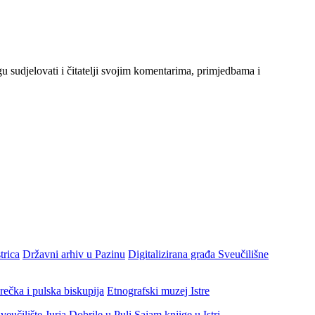
gu sudjelovati i čitatelji svojim komentarima, primjedbama i
trica
Državni arhiv u Pazinu
Digitalizirana građa Sveučilišne
rečka i pulska biskupija
Etnografski muzej Istre
veučilište Jurja Dobrile u Puli
Sajam knjige u Istri