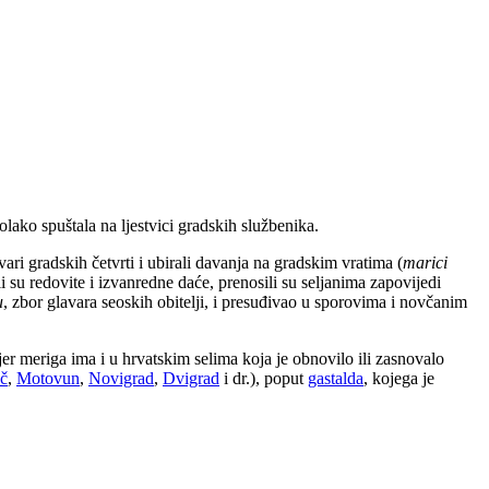
olako spuštala na ljestvici gradskih službenika.
avari gradskih četvrti i ubirali davanja na gradskim vratima (
marici
li su redovite i izvanredne daće, prenosili su seljanima zapovijedi
u
, zbor glavara seoskih obitelji, i presuđivao u sporovima i novčanim
jer meriga ima i u hrvatskim selima koja je obnovilo ili zasnovalo
eč
,
Motovun
,
Novigrad
,
Dvigrad
i dr.), poput
gastalda
, kojega je