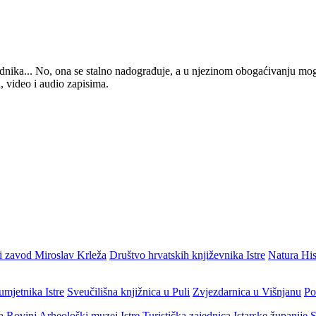
 urednika... No, ona se stalno nadograđuje, a u njezinom obogaćivanju mo
, video i audio zapisima.
i zavod Miroslav Krleža
Društvo hrvatskih književnika Istre
Natura His
umjetnika Istre
Sveučilišna knjižnica u Puli
Zvjezdarnica u Višnjanu
Po
ja Rovinj
Arheološki muzej Istre
Turistička zajednica Istarske županije
S