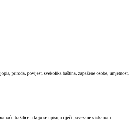
ljopis, priroda, povijest, svekolika baština, zapažene osobe, umjetnost,
 pomoću tražilice u koju se upisuju riječi povezane s iskanom