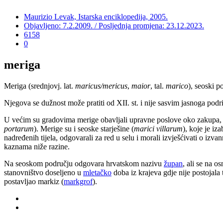
Maurizio Levak, Istarska enciklopedija, 2005.
Objavljeno: 7.2.2009. / Posljednja promjena: 23.12.2023.
6158
0
meriga
Meriga (srednjovj. lat.
maricus/mericus
,
maior
, tal.
marico
), seoski p
Njegova se dužnost može pratiti od XII. st. i nije sasvim jasnoga podrij
U većim su gradovima merige obavljali upravne poslove oko zakupa,
portarum
). Merige su i seoske starješine (
marici villarum
), koje je iz
nadređenih tijela, odgovarali za red u selu i morali izvješćivati o i
kaznama niže razine.
Na seoskom području odgovara hrvatskom nazivu
župan
, ali se na 
stanovništvo doseljeno u
mletačko
doba iz krajeva gdje nije postojala 
postavljao markiz (
markgrof
).