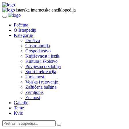
istarska internetska enciklopedija
Početna
O Istrapediji
Kategorije
Društvo
Gastronomija
Gospodarstvo
Književnost i jezik
Kultura i školstvo
Povijesna razdoblja
Sport i rekreacija
Umjetnost
Vojska i ratovanje
Zaštićena baština
Zemljopis
Znanost
Galerije
Teme
Kviz