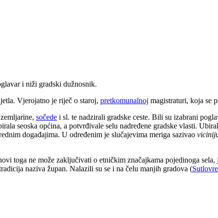
oglavar i niži gradski dužnosnik.
etla. Vjerojatno je riječ o staroj,
pretkomunalnoj
magistraturi, koja se p
 zemljarine,
sočede
i sl. te nadzirali gradske ceste. Bili su izabrani pogl
abirala seoska općina, a potvrđivale selu nadređene gradske vlasti. Ubira
zvanrednim događajima. U određenim je slučajevima meriga sazivao
vicinij
osnovi toga ne može zaključivati o etničkim značajkama pojedinoga sela, 
tradicija naziva župan. Nalazili su se i na čelu manjih gradova (
Sutlovr