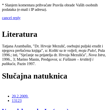
* Slanjem komentara prihvaćate Pravila obrade Vaših osobnih
podataka (e-mail i IP adresa).
cancel reply
Literatura
Tatjana Arambašin, "Dr. Hrvoje Mezulić, osebujni puljski erudit i
njegova prešućena knjiga", u:
Koliki su te voljeli, moja Pulo!
, Pula
1996.; isti, "Sjećanje na prijatelja dr. Hrvoja Mezulića",
Nova Istra
,
1996., 3; Marino Manin, Predgovor, u:
Fašizam – krstitelj i
palikuća
, Pazin 1997.
Slučajna natuknica
20.2.2009.
13123