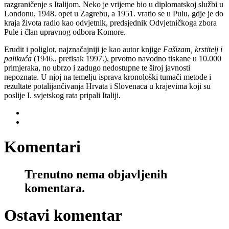
razgraničenje s Italijom. Neko je vrijeme bio u diplomatskoj službi u
Londonu, 1948. opet u Zagrebu, a 1951. vratio se u Pulu, gdje je do
kraja života radio kao odvjetnik, predsjednik Odvjetničkoga zbora
Pule i član upravnog odbora Komore.
Erudit i poliglot, najznačajniji je kao autor knjige
Fašizam, krstitelj i
palikuća
(1946., pretisak 1997.), prvotno navodno tiskane u 10.000
primjeraka, no ubrzo i zadugo nedostupne te široj javnosti
nepoznate. U njoj na temelju isprava kronološki tumači metode i
rezultate potalijančivanja Hrvata i Slovenaca u krajevima koji su
poslije I. svjetskog rata pripali Italiji.
Komentari
Trenutno nema objavljenih
komentara.
Ostavi komentar