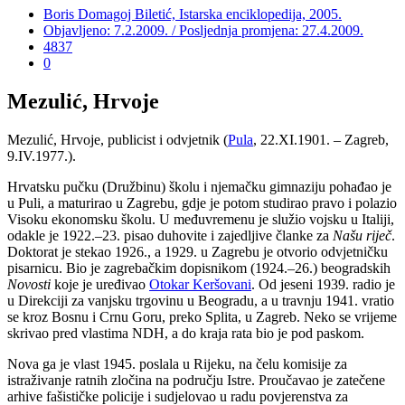
Boris Domagoj Biletić, Istarska enciklopedija, 2005.
Objavljeno: 7.2.2009. / Posljednja promjena: 27.4.2009.
4837
0
Mezulić, Hrvoje
Mezulić, Hrvoje, publicist i odvjetnik (
Pula
, 22.XI.1901. – Zagreb,
9.IV.1977.).
Hrvatsku pučku (Družbinu) školu i njemačku gimnaziju pohađao je
u Puli, a maturirao u Zagrebu, gdje je potom studirao pravo i polazio
Visoku ekonomsku školu. U međuvremenu je služio vojsku u Italiji,
odakle je 1922.–23. pisao duhovite i zajedljive članke za
Našu riječ
.
Doktorat je stekao 1926., a 1929. u Zagrebu je otvorio odvjetničku
pisarnicu. Bio je zagrebačkim dopisnikom (1924.–26.) beogradskih
Novosti
koje je uređivao
Otokar Keršovani
. Od jeseni 1939. radio je
u Direkciji za vanjsku trgovinu u Beogradu, a u travnju 1941. vratio
se kroz Bosnu i Crnu Goru, preko Splita, u Zagreb. Neko se vrijeme
skrivao pred vlastima NDH, a do kraja rata bio je pod paskom.
Nova ga je vlast 1945. poslala u Rijeku, na čelu komisije za
istraživanje ratnih zločina na području Istre. Proučavao je zatečene
arhive fašističke policije i sudjelovao u radu povjerenstva za