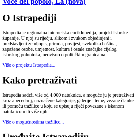
Voce del popolo, La (nova)
O Istrapediji
Istrapedia je regionalna internetska enciklopedija, projekt Istarske
županije. U njoj su riječju, slikom i zvukom objedinjeni i
predstavljeni zemljopis, priroda, povijest, svekolika baština,
zapažene osobe, umjetnost, kultura i ostale značajke cijelog
istarskog poluotoka, neovisno o političkim granicama.
Više o projektu Istrapedia...
Kako pretraživati
Istrapedia sadrži više od 4.000 natuknica, a moguće ju je pretraživati
kroz abecedarij, naznačene kategorije, galerije i teme, vezane članke
ili pomoću tražilice u koju se upisuju riječi povezane s iskanom
natuknicom ili više njih.
Više o mogućnostima tražilice...
Uređujte Istrapediju