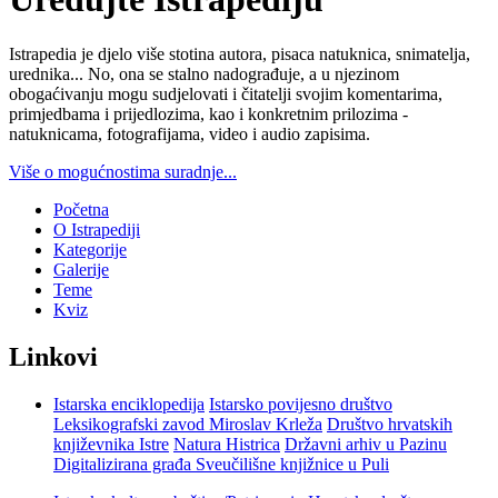
Istrapedia je djelo više stotina autora, pisaca natuknica, snimatelja,
urednika... No, ona se stalno nadograđuje, a u njezinom
obogaćivanju mogu sudjelovati i čitatelji svojim komentarima,
primjedbama i prijedlozima, kao i konkretnim prilozima -
natuknicama, fotografijama, video i audio zapisima.
Više o mogućnostima suradnje...
Početna
O Istrapediji
Kategorije
Galerije
Teme
Kviz
Linkovi
Istarska enciklopedija
Istarsko povijesno društvo
Leksikografski zavod Miroslav Krleža
Društvo hrvatskih
književnika Istre
Natura Histrica
Državni arhiv u Pazinu
Digitalizirana građa Sveučilišne knjižnice u Puli