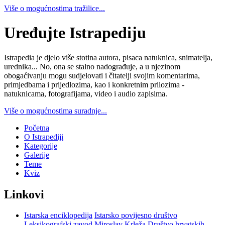
Više o mogućnostima tražilice...
Uređujte Istrapediju
Istrapedia je djelo više stotina autora, pisaca natuknica, snimatelja,
urednika... No, ona se stalno nadograđuje, a u njezinom
obogaćivanju mogu sudjelovati i čitatelji svojim komentarima,
primjedbama i prijedlozima, kao i konkretnim prilozima -
natuknicama, fotografijama, video i audio zapisima.
Više o mogućnostima suradnje...
Početna
O Istrapediji
Kategorije
Galerije
Teme
Kviz
Linkovi
Istarska enciklopedija
Istarsko povijesno društvo
Leksikografski zavod Miroslav Krleža
Društvo hrvatskih