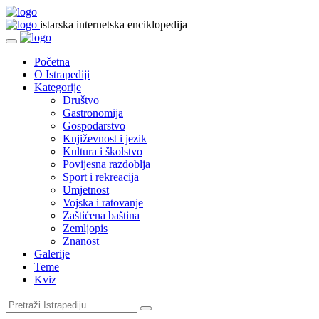
istarska internetska enciklopedija
Početna
O Istrapediji
Kategorije
Društvo
Gastronomija
Gospodarstvo
Književnost i jezik
Kultura i školstvo
Povijesna razdoblja
Sport i rekreacija
Umjetnost
Vojska i ratovanje
Zaštićena baština
Zemljopis
Znanost
Galerije
Teme
Kviz