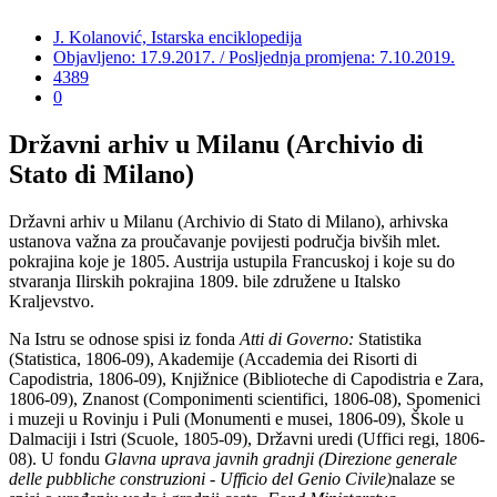
J. Kolanović, Istarska enciklopedija
Objavljeno: 17.9.2017. / Posljednja promjena: 7.10.2019.
4389
0
Državni arhiv u Milanu (Archivio di
Stato di Milano)
Državni arhiv u Milanu (Archivio di Stato di Milano), arhivska
ustanova važna za proučavanje povijesti područja bivših mlet.
pokrajina koje je 1805. Austrija ustupila Francuskoj i koje su do
stvaranja Ilirskih pokrajina 1809. bile združene u Italsko
Kraljevstvo.
Na Istru se odnose spisi iz fonda
Atti di Governo:
Statistika
(Statistica,
1806-09), Akademije (Accademia dei Risorti di
Capodistria, 1806-09), Knjižnice (Biblioteche di Capodistria e Zara,
1806-09), Znanost (Componimenti scientifici, 1806-08), Spomenici
i muzeji u Rovinju i Puli (Monumenti e musei,
1806-09), Škole u
Dalmaciji i Istri (Scuole, 1805-09), Državni uredi (Uffici regi, 1806-
08). U fondu
Glavna uprava javnih gradnji
(Direzione generale
delle pubbliche construzioni - Ufficio del Genio Civile)
nalaze se