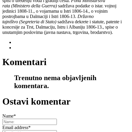
spisi o uređenju voda i gradnji cesta.
Fond Ministarstva
rata
(Ministero della Guerra)
sadržava podatke o istar. vojnoj
jedinici 1808-11., o vojarnama u Istri 1806-14., o vojnim
postrojbama u Dalmaciji i Istri 1806-13.
Državno
tajništvo
(Segreteria di Stato)
sadržava dekrete i statute, patente i
koncesije za Trst, Dalmaciju, Istru i Albaniju 1806-13., spise o
unutarnjim poslovima (javna nastava, trgovina, brodarstvo).
Komentari
Trenutno nema objavljenih
komentara.
Ostavi komentar
Name
*
Email address
*