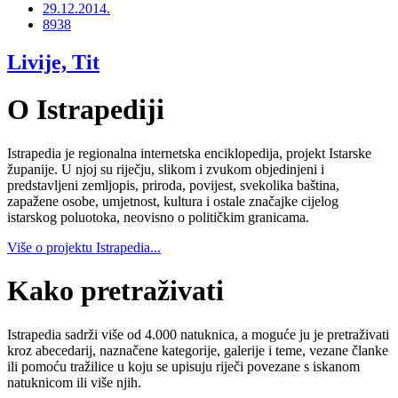
29.12.2014.
8938
Livije, Tit
O Istrapediji
Istrapedia je regionalna internetska enciklopedija, projekt Istarske
županije. U njoj su riječju, slikom i zvukom objedinjeni i
predstavljeni zemljopis, priroda, povijest, svekolika baština,
zapažene osobe, umjetnost, kultura i ostale značajke cijelog
istarskog poluotoka, neovisno o političkim granicama.
Više o projektu Istrapedia...
Kako pretraživati
Istrapedia sadrži više od 4.000 natuknica, a moguće ju je pretraživati
kroz abecedarij, naznačene kategorije, galerije i teme, vezane članke
ili pomoću tražilice u koju se upisuju riječi povezane s iskanom
natuknicom ili više njih.