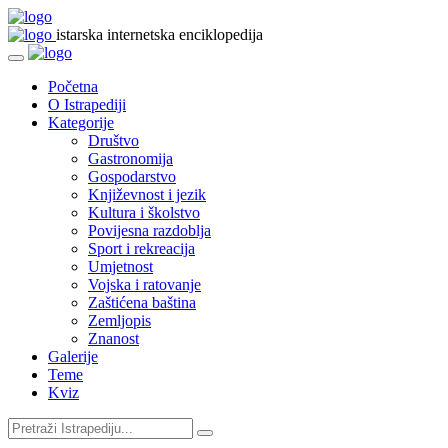
istarska internetska enciklopedija
Početna
O Istrapediji
Kategorije
Društvo
Gastronomija
Gospodarstvo
Književnost i jezik
Kultura i školstvo
Povijesna razdoblja
Sport i rekreacija
Umjetnost
Vojska i ratovanje
Zaštićena baština
Zemljopis
Znanost
Galerije
Teme
Kviz