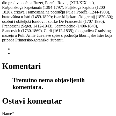
dio gradiva općina Buzet, Poreč i Rovinj (XIII-XIX. st.),
Rašporskoga kapetanata (1394-1797), Puljskoga kaptola (1200-
1820), crkava i samostana na području Pule i Poreča (1244-1903),
bratovština u Istri (1459-1820); istarski ljekarnički gremij (1820-30);
osobni i obiteljski fondovi i zbirke De Franceschi (1707-1886),
Franceschi (Šeget, 1412-1943), Scampicchio (1400-1840),
Stancovich (1730-1869), Carli (1612-1835); dio gradiva Gradskoga
muzeja u Puli. Arhiv čuva sve spise s područja liburnijske Istre koja
pripada Primorsko-goranskoj županiji.
Komentari
Trenutno nema objavljenih
komentara.
Ostavi komentar
Name
*