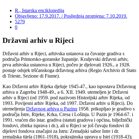
R., Istarska enciklopedija
Objavljeno: 17.9.2017. / Posljednja promjena: 7.10.2019.
5279
0
Državni arhiv u Rijeci
Državni arhiv u Rijeci, arhivska ustanova za čuvanje gradiva s
područja Primorsko-goranske županije. Kraljevski državni arhiv,
prva arhivska ustanova u Rijeci, počeo je djelovati 1926., a 1928.
postaje odsjek tršćanskoga državnog arhiva (Regio Archivio di Stato
di Trieste, Sezione di Fiume).
Kao Državni arhiv Rijeka djeluje 1945-47., kao ispostava Državnog
arhiva u Zagrebu 1948-49., a 6. XII. 1949. utemeljen je Državni
arhiv u Rijeci (od 1959. pod nazivom Historijski arhiv Rijeka, od
1993. Povijesni arhiv Rijeka, od 1997. Državni arhiv u Rijeci). Do
utemeljenja
Državnog arhiva u Pazinu
1958. prikupljao je gradivo s
područja Istre, Rijeke, Krka, Cresa i Lošinja. U Pazin je 1964-67. i
1991. vraćen dio istar. gradiva (statuti gradova i općina, bilježnički
fondovi, zbirka isprava i dr.), ali u Rijeci se još čuvaju fondovi ili
dijelovi fondova značajni za Istru: Zemaljski sabor Istre i dr.
zemaljska tijela (1861-1918), pokrajinska uprava u Istri (1918-43);