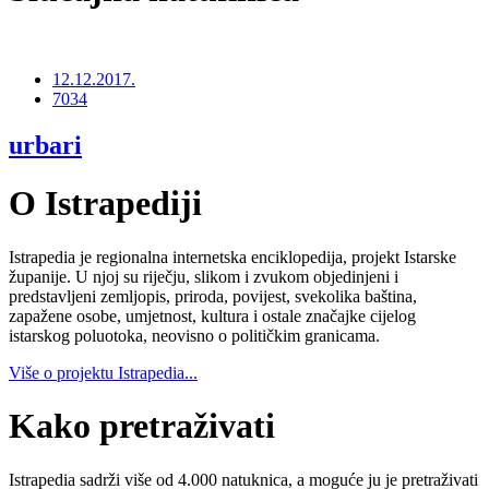
12.12.2017.
7034
urbari
O Istrapediji
Istrapedia je regionalna internetska enciklopedija, projekt Istarske
županije. U njoj su riječju, slikom i zvukom objedinjeni i
predstavljeni zemljopis, priroda, povijest, svekolika baština,
zapažene osobe, umjetnost, kultura i ostale značajke cijelog
istarskog poluotoka, neovisno o političkim granicama.
Više o projektu Istrapedia...
Kako pretraživati
Istrapedia sadrži više od 4.000 natuknica, a moguće ju je pretraživati