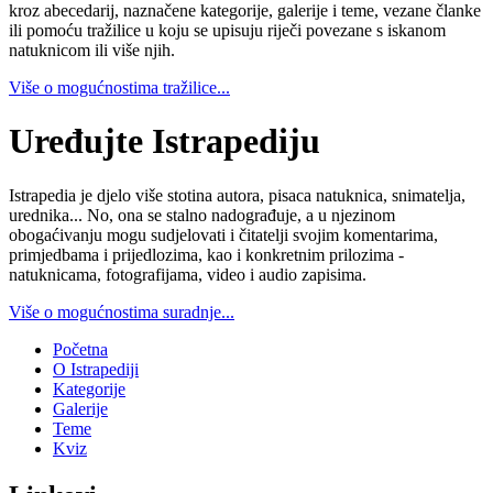
kroz abecedarij, naznačene kategorije, galerije i teme, vezane članke
ili pomoću tražilice u koju se upisuju riječi povezane s iskanom
natuknicom ili više njih.
Više o mogućnostima tražilice...
Uređujte Istrapediju
Istrapedia je djelo više stotina autora, pisaca natuknica, snimatelja,
urednika... No, ona se stalno nadograđuje, a u njezinom
obogaćivanju mogu sudjelovati i čitatelji svojim komentarima,
primjedbama i prijedlozima, kao i konkretnim prilozima -
natuknicama, fotografijama, video i audio zapisima.
Više o mogućnostima suradnje...
Početna
O Istrapediji
Kategorije
Galerije
Teme
Kviz