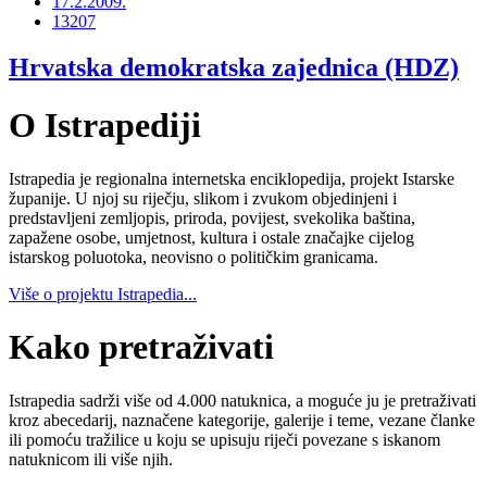
17.2.2009.
13207
Hrvatska demokratska zajednica (HDZ)
O Istrapediji
Istrapedia je regionalna internetska enciklopedija, projekt Istarske
županije. U njoj su riječju, slikom i zvukom objedinjeni i
predstavljeni zemljopis, priroda, povijest, svekolika baština,
zapažene osobe, umjetnost, kultura i ostale značajke cijelog
istarskog poluotoka, neovisno o političkim granicama.
Više o projektu Istrapedia...
Kako pretraživati
Istrapedia sadrži više od 4.000 natuknica, a moguće ju je pretraživati
kroz abecedarij, naznačene kategorije, galerije i teme, vezane članke
ili pomoću tražilice u koju se upisuju riječi povezane s iskanom
natuknicom ili više njih.