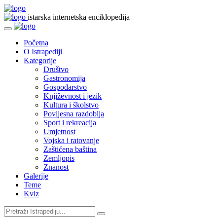
istarska internetska enciklopedija
Početna
O Istrapediji
Kategorije
Društvo
Gastronomija
Gospodarstvo
Književnost i jezik
Kultura i školstvo
Povijesna razdoblja
Sport i rekreacija
Umjetnost
Vojska i ratovanje
Zaštićena baština
Zemljopis
Znanost
Galerije
Teme
Kviz