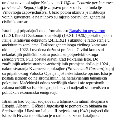
ured za nove pokrajine Kraljevine
(L'Ufficio Centrale per le nuove
province del Regno)
koji je zapravo preuzeo civilne funkcije
Vrhovnoga zapovjedništva. Ubrzo potom ukinuta je institucija
vojnih guvernera, a na njihovo su mjesto postavljeni generalni
civilni komesari.
Istra i njoj pripadajući otoci formalno su
Rapalskim ugovorom
(12.XI.1920.) i Zakonom o aneksiji (19.XII.1920.) postali dijelom
Italije. Kraljevim dekretom (24.II.1921.) ukinuto je ratno stanje u
anektiranim zemljama. Dužnost generalnoga civilnog komesara
ukinuta je 1922. i uvedena dužnost prefekta. Civilni komesari
nekadašnjih političkih kotara postali su potprefekti okruga
(sottoprefetti).
Pula postaje glavni grad Pokrajine Istre. Do
značajnijih administrativno-teritorijalnih promjena došlo je 1924.,
nakon stvaranja Kvarnerske pokrajine
(Provincia di Carnaro),
kojoj
su pripali okrug Volosko-Opatija i još neke istarske općine. Istra je
postala jednom od najsiromašnijih i najnerazvijenijih talijanskih
pokrajina. Maćehinski odnos središnjih vlasti i niz represivnih
zakona uništili su istarsko gospodarstvo i natjerali stanovništvo u
političku i ekonomsku emigraciju.
Istrani su kao vojnici sudjelovali u talijanskim ratnim akcijama u
Etiopiji, Albaniji, Grčkoj i Jugoslaviji te pomorskim bitkama na
Sredozemlju. Ulaskom Italije u II. svjetski rat (1940.) najveći dio
istarskih Hrvata mobiliziran je u radne i kaznene bataljune.