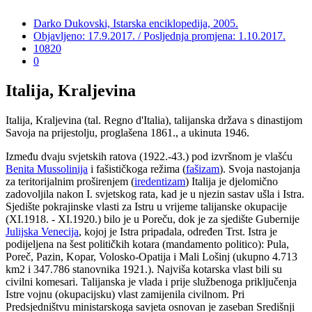
Darko Dukovski, Istarska enciklopedija, 2005.
Objavljeno: 17.9.2017. / Posljednja promjena: 1.10.2017.
10820
0
Italija, Kraljevina
Italija, Kraljevina (tal. Regno d'Italia), talijanska država s dinastijom
Savoja na prijestolju, proglašena 1861., a ukinuta 1946.
Između dvaju svjetskih ratova (1922.-43.) pod izvršnom je vlašću
Benita Mussolinija
i fašističkoga režima (
fašizam
). Svoja nastojanja
za teritorijalnim proširenjem (
iredentizam
) Italija je djelomično
zadovoljila nakon I. svjetskog rata, kad je u njezin sastav ušla i Istra.
Sjedište pokrajinske vlasti za Istru u vrijeme talijanske okupacije
(XI.1918. - XI.1920.) bilo je u Poreču, dok je za sjedište Gubernije
Julijska Venecija
, kojoj je Istra pripadala, određen Trst. Istra je
podijeljena na šest političkih kotara (mandamento politico): Pula,
Poreč, Pazin, Kopar, Volosko-Opatija i Mali Lošinj (ukupno 4.713
km2 i 347.786 stanovnika 1921.). Najviša kotarska vlast bili su
civilni komesari. Talijanska je vlada i prije službenoga priključenja
Istre vojnu (okupacijsku) vlast zamijenila civilnom. Pri
Predsjedništvu ministarskoga savjeta osnovan je zaseban Središnji