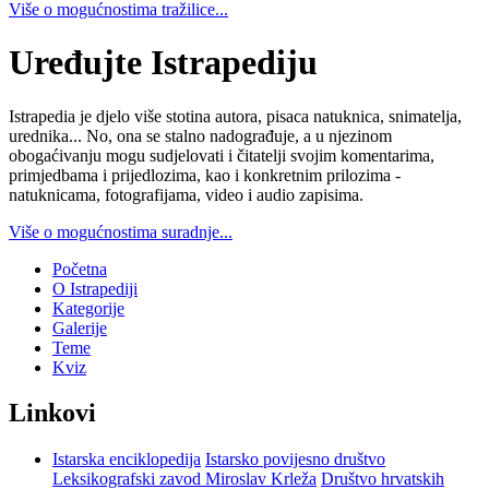
Više o mogućnostima tražilice...
Uređujte Istrapediju
Istrapedia je djelo više stotina autora, pisaca natuknica, snimatelja,
urednika... No, ona se stalno nadograđuje, a u njezinom
obogaćivanju mogu sudjelovati i čitatelji svojim komentarima,
primjedbama i prijedlozima, kao i konkretnim prilozima -
natuknicama, fotografijama, video i audio zapisima.
Više o mogućnostima suradnje...
Početna
O Istrapediji
Kategorije
Galerije
Teme
Kviz
Linkovi
Istarska enciklopedija
Istarsko povijesno društvo
Leksikografski zavod Miroslav Krleža
Društvo hrvatskih