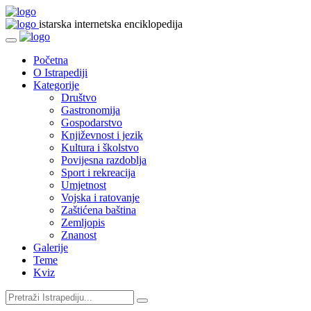
istarska internetska enciklopedija
Početna
O Istrapediji
Kategorije
Društvo
Gastronomija
Gospodarstvo
Književnost i jezik
Kultura i školstvo
Povijesna razdoblja
Sport i rekreacija
Umjetnost
Vojska i ratovanje
Zaštićena baština
Zemljopis
Znanost
Galerije
Teme
Kviz