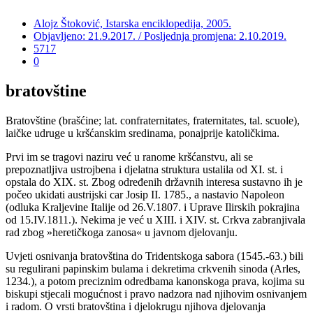
Alojz Štoković, Istarska enciklopedija, 2005.
Objavljeno: 21.9.2017. / Posljednja promjena: 2.10.2019.
5717
0
bratovštine
Bratovštine (brašćine; lat. confraternitates, fraternitates, tal. scuole),
laičke udruge u kršćanskim sredinama, ponajprije katoličkima.
Prvi im se tragovi naziru već u ranome kršćanstvu, ali se
prepoznatljiva ustrojbena i djelatna struktura ustalila od XI. st. i
opstala do XIX. st. Zbog određenih državnih interesa sustavno ih je
počeo ukidati austrijski car Josip II. 1785., a nastavio Napoleon
(odluka Kraljevine Italije od 26.V.1807. i Uprave Ilirskih pokrajina
od 15.IV.1811.). Nekima je već u XIII. i XIV. st. Crkva zabranjivala
rad zbog »heretičkoga zanosa« u javnom djelovanju.
Uvjeti osnivanja bratovština do Tridentskoga sabora (1545.-63.) bili
su regulirani papinskim bulama i dekretima crkvenih sinoda (Arles,
1234.), a potom preciznim odredbama kanonskoga prava, kojima su
biskupi stjecali mogućnost i pravo nadzora nad njihovim osnivanjem
i radom. O vrsti bratovština i djelokrugu njihova djelovanja