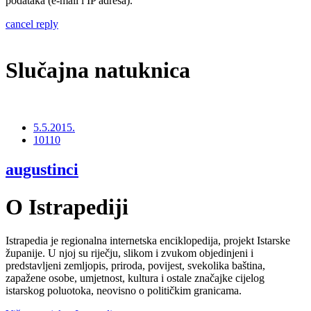
podataka (e-mail i IP adresa).
cancel reply
Slučajna natuknica
5.5.2015.
10110
augustinci
O Istrapediji
Istrapedia je regionalna internetska enciklopedija, projekt Istarske
županije. U njoj su riječju, slikom i zvukom objedinjeni i
predstavljeni zemljopis, priroda, povijest, svekolika baština,
zapažene osobe, umjetnost, kultura i ostale značajke cijelog
istarskog poluotoka, neovisno o političkim granicama.