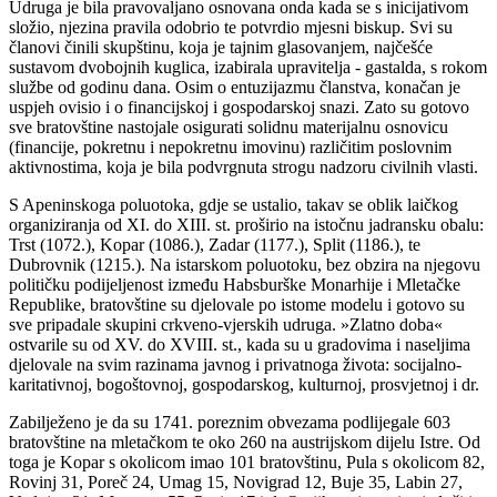
Udruga je bila pravovaljano osnovana onda kada se s inicijativom
složio, njezina pravila odobrio te potvrdio mjesni biskup. Svi su
članovi činili skupštinu, koja je tajnim glasovanjem, najčešće
sustavom dvobojnih kuglica, izabirala upravitelja - gastalda, s rokom
službe od godinu dana. Osim o entuzijazmu članstva, konačan je
uspjeh ovisio i o financijskoj i gospodarskoj snazi. Zato su gotovo
sve bratovštine nastojale osigurati solidnu materijalnu osnovicu
(financije, pokretnu i nepokretnu imovinu) različitim poslovnim
aktivnostima, koja je bila podvrgnuta strogu nadzoru civilnih vlasti.
S Apeninskoga poluotoka, gdje se ustalio, takav se oblik laičkog
organiziranja od XI. do XIII. st. proširio na istočnu jadransku obalu:
Trst (1072.), Kopar (1086.), Zadar (1177.), Split (1186.), te
Dubrovnik (1215.). Na istarskom poluotoku, bez obzira na njegovu
političku podijeljenost između Habsburške Monarhije i Mletačke
Republike, bratovštine su djelovale po istome modelu i gotovo su
sve pripadale skupini crkveno-vjerskih udruga. »Zlatno doba«
ostvarile su od XV. do XVIII. st., kada su u gradovima i naseljima
djelovale na svim razinama javnog i privatnoga života: socijalno-
karitativnoj, bogoštovnoj, gospodarskog, kulturnoj, prosvjetnoj i dr.
Zabilježeno je da su 1741. poreznim obvezama podlijegale 603
bratovštine na mletačkom te oko 260 na austrijskom dijelu Istre. Od
toga je Kopar s okolicom imao 101 bratovštinu, Pula s okolicom 82,
Rovinj 31, Poreč 24, Umag 15, Novigrad 12, Buje 35, Labin 27,