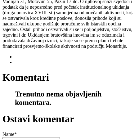
Vodnjan 31, Motovun 55, Pazin 17 itd. O njihovoj snazi svjedoči i
podatak da je neposredno pred početak institucionalnog ukidanja
(druga polovica XVIII. st.) samo jedna od novčanih aktivnosti, koja
se ostvarivala kroz kreditne poslove, donosila prihode koji su
nadmašivali ukupne godišnje proračune svih istarskih općina
zajedno. Ostali prihodi ostvarivali su se u poljodjelstvu, stočarstvu,
trgovini i dr. Ukidanjem bratovština imovina im se oduzimala i
pridodavala državnoj riznici, iz koje su se prema planu trebale
financirati prosvjetno-školske aktivnosti na području Monarhije.
Komentari
Trenutno nema objavljenih
komentara.
Ostavi komentar
Name
*