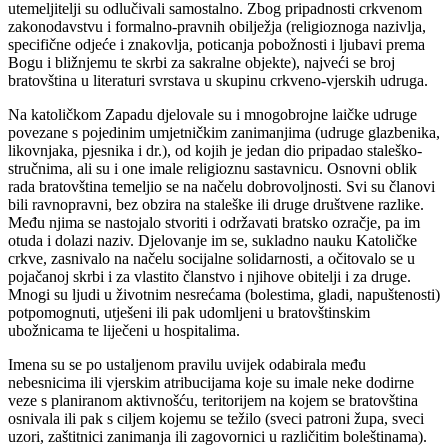
utemeljitelji su odlučivali samostalno. Zbog pripadnosti crkvenom
zakonodavstvu i formalno-pravnih obilježja (religioznoga nazivlja,
specifične odjeće i znakovlja, poticanja pobožnosti i ljubavi prema
Bogu i bližnjemu te skrbi za sakralne objekte), najveći se broj
bratovština u literaturi svrstava u skupinu crkveno-vjerskih udruga.
Na katoličkom Zapadu djelovale su i mnogobrojne laičke udruge
povezane s pojedinim umjetničkim zanimanjima (udruge glazbenika,
likovnjaka, pjesnika i dr.), od kojih je jedan dio pripadao staleško-
stručnima, ali su i one imale religioznu sastavnicu. Osnovni oblik
rada bratovština temeljio se na načelu dobrovoljnosti. Svi su članovi
bili ravnopravni, bez obzira na staleške ili druge društvene razlike.
Među njima se nastojalo stvoriti i održavati bratsko ozračje, pa im
otuda i dolazi naziv. Djelovanje im se, sukladno nauku Katoličke
crkve, zasnivalo na načelu socijalne solidarnosti, a očitovalo se u
pojačanoj skrbi i za vlastito članstvo i njihove obitelji i za druge.
Mnogi su ljudi u životnim nesrećama (bolestima, gladi, napuštenosti)
potpomognuti, utješeni ili pak udomljeni u bratovštinskim
ubožnicama te liječeni u hospitalima.
Imena su se po ustaljenom pravilu uvijek odabirala među
nebesnicima ili vjerskim atribucijama koje su imale neke dodirne
veze s planiranom aktivnošću, teritorijem na kojem se bratovština
osnivala ili pak s ciljem kojemu se težilo (sveci patroni župa, sveci
uzori, zaštitnici zanimanja ili zagovornici u različitim boleštinama).