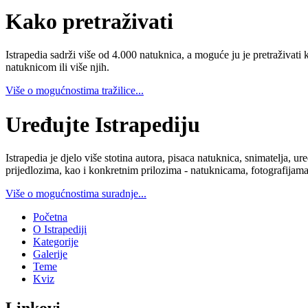
Kako pretraživati
Istrapedia sadrži više od 4.000 natuknica, a moguće ju je pretraživati 
natuknicom ili više njih.
Više o mogućnostima tražilice...
Uređujte Istrapediju
Istrapedia je djelo više stotina autora, pisaca natuknica, snimatelja,
prijedlozima, kao i konkretnim prilozima - natuknicama, fotografijama
Više o mogućnostima suradnje...
Početna
O Istrapediji
Kategorije
Galerije
Teme
Kviz
Linkovi