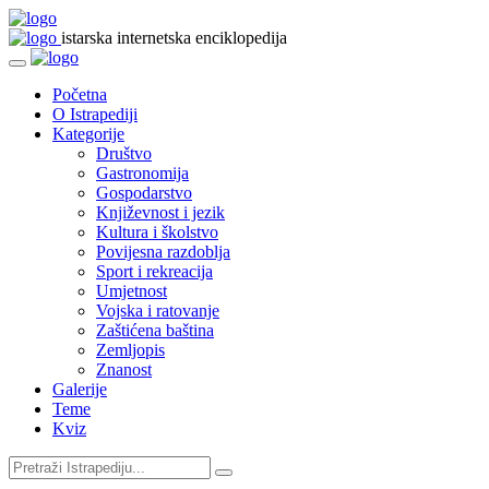
istarska internetska enciklopedija
Početna
O Istrapediji
Kategorije
Društvo
Gastronomija
Gospodarstvo
Književnost i jezik
Kultura i školstvo
Povijesna razdoblja
Sport i rekreacija
Umjetnost
Vojska i ratovanje
Zaštićena baština
Zemljopis
Znanost
Galerije
Teme
Kviz