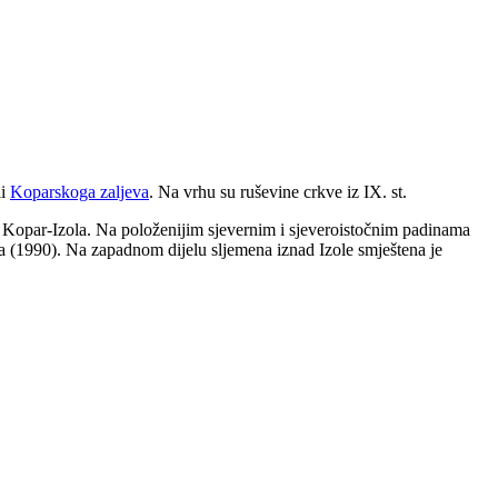
li
Koparskoga zaljeva
. Na vrhu su ruševine crkve iz IX. st.
te Kopar-Izola. Na položenijim sjevernim i sjeveroistočnim padinama
 (1990). Na zapadnom dijelu sljemena iznad Izole smještena je