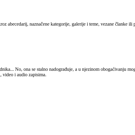
kroz abecedarij, naznačene kategorije, galerije i teme, vezane članke ili
 urednika... No, ona se stalno nadograđuje, a u njezinom obogaćivanju mo
, video i audio zapisima.