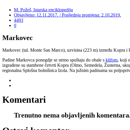
M. Požeš, Istarska enciklopedija
Objavljeno: 12.11.2017. / Posljednja promjena: 2.10.2019.
4493
0
Markovec
Markovec (tal. Monte San Marco), uzvisina (223 m) između Kopra i Iz
Padine Markovca ponegdje se strmo spuštaju do obale s
klifom
, koji
izgrađene su stambene četvrti Kopra (Olmo, Semedela, Žusterna, ukup
regionalna Splošna bolnišnica Izola. Na južnim padinama su poljopri
Komentari
Trenutno nema objavljenih komentara