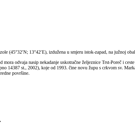
ole (45°32′N; 13°42′E), izdužena u smjeru istok-zapad, na južnoj oba
 od mora odvaja nasip nekadanje uskotračne željeznice Trst-Poreč i ces
no 14387 st., 2002), koje od 1993. čine novu župu s crkvom sv. Marka
vredne površine.
.