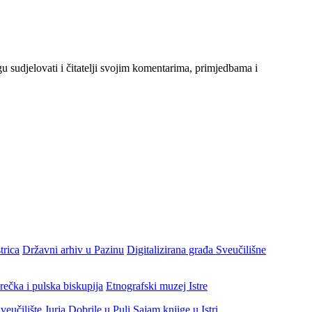
gu sudjelovati i čitatelji svojim komentarima, primjedbama i
trica
Državni arhiv u Pazinu
Digitalizirana građa Sveučilišne
rečka i pulska biskupija
Etnografski muzej Istre
veučilište Jurja Dobrile u Puli
Sajam knjige u Istri