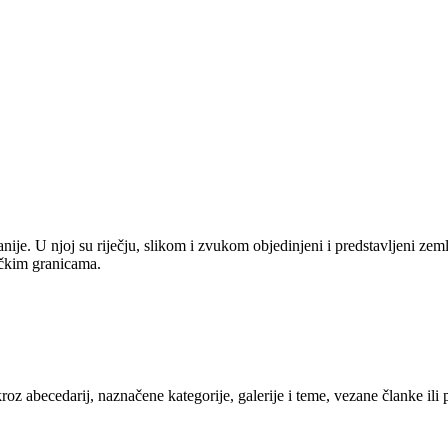
anije. U njoj su riječju, slikom i zvukom objedinjeni i predstavljeni zem
tičkim granicama.
kroz abecedarij, naznačene kategorije, galerije i teme, vezane članke ili