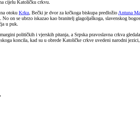
na cijelu Katoličku crkvu.
, na otoku
Krku
, Bečki je dvor za krčkoga biskupa predložio
Antuna Ma
ma. No on se ubrzo iskazao kao branitelj glagoljaškoga, slavenskog bog
žja u puk.
a margini političkih i vjerskih pitanja, a Srpska pravoslavna crkva gleda
skoga koncila, kad su u obrede Katoličke crkve uvedeni narodni jezici,
.