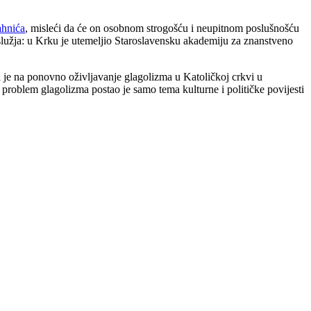
hnića
, misleći da će on osobnom strogošću i neupitnom poslušnošću
oslužja: u Krku je utemeljio Staroslavensku akademiju za znanstveno
la je na ponovno oživljavanje glagolizma u Katoličkoj crkvi u
 problem glagolizma postao je samo tema kulturne i političke povijesti