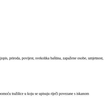
ljopis, priroda, povijest, svekolika baština, zapažene osobe, umjetnost,
 pomoću tražilice u koju se upisuju riječi povezane s iskanom