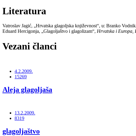
Literatura
Vatroslav Jagić, „Hrvatska glagoljska književnost“, u: Branko Vodni
Eduard Hercigonja, „Glagoljaštvo i glagolizam“,
Hrvatska i Europa, K
Vezani članci
4.2.2009.
15269
Aleja glagoljaša
13.2.2009.
8319
glagoljaštvo