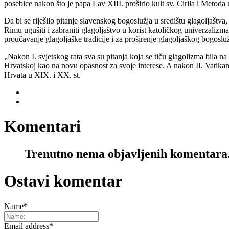
posebice nakon što je papa Lav XIII. proširio kult sv. Ćirila i Metoda 
Da bi se riješilo pitanje slavenskog bogoslužja u središtu glagoljaštva
Rimu ugušiti i zabraniti glagoljaštvo u korist katoličkog univerzaliz
proučavanje glagoljaške tradicije i za proširenje glagoljaškog bogoslu
„Nakon I. svjetskog rata sva su pitanja koja se tiču glagolizma bila n
Hrvatskoj kao na novu opasnost za svoje interese. A nakon II. Vatikan
Hrvata u XIX. i XX. st.
Komentari
Trenutno nema objavljenih komentara
Ostavi komentar
Name
*
Email address
*