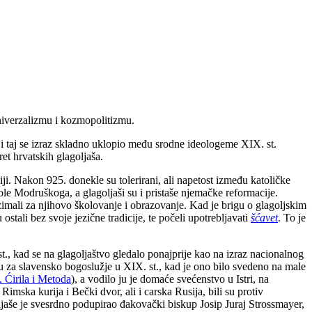
univerzalizmu i kozmopolitizmu.
i taj se izraz skladno uklopio među srodne ideologeme XIX. st.
et hrvatskih glagoljaša.
i. Nakon 925. donekle su tolerirani, ali napetost između katoličke
ole Modruškoga, a glagoljaši su i pristaše njemačke reformacije.
auzimali za njihovo školovanje i obrazovanje. Kad je brigu o glagoljskim
 ostali bez svoje jezične tradicije, te počeli upotrebljavati
šćavet
. To je
t., kad se na glagoljaštvo gledalo ponajprije kao na izraz nacionalnog
bu za slavensko bogoslužje u XIX. st., kad je ono bilo svedeno na male
. Ćirila i Metoda
), a vodilo ju je domaće svećenstvo u Istri, na
imska kurija i Bečki dvor, ali i carska Rusija, bili su protiv
oljaše je svesrdno podupirao đakovački biskup Josip Juraj Strossmayer,