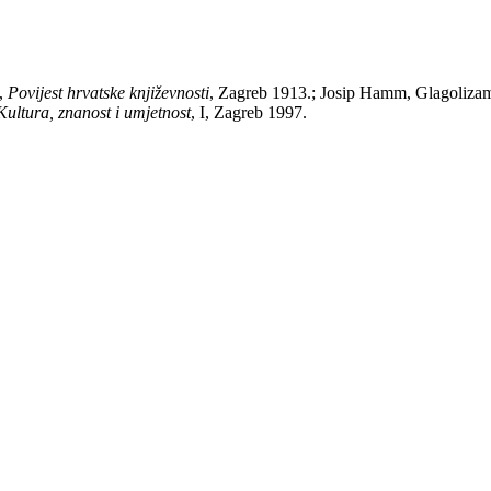
k,
Povijest hrvatske književnosti
, Zagreb 1913.; Josip Hamm, Glagolizam
ultura, znanost i umjetnost
, I, Zagreb 1997.