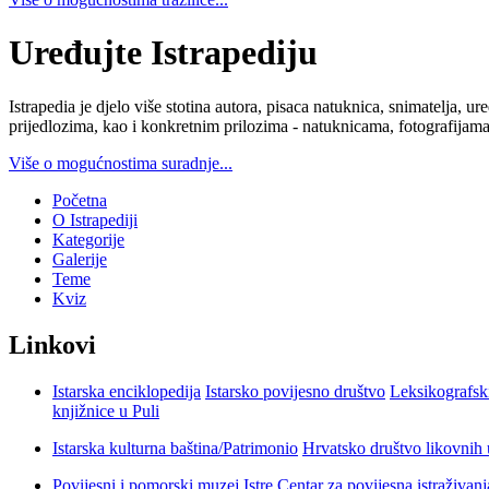
Uređujte Istrapediju
Istrapedia je djelo više stotina autora, pisaca natuknica, snimatelja,
prijedlozima, kao i konkretnim prilozima - natuknicama, fotografijama
Više o mogućnostima suradnje...
Početna
O Istrapediji
Kategorije
Galerije
Teme
Kviz
Linkovi
Istarska enciklopedija
Istarsko povijesno društvo
Leksikografsk
knjižnice u Puli
Istarska kulturna baština/Patrimonio
Hrvatsko društvo likovnih 
Povijesni i pomorski muzej Istre
Centar za povijesna istraživan