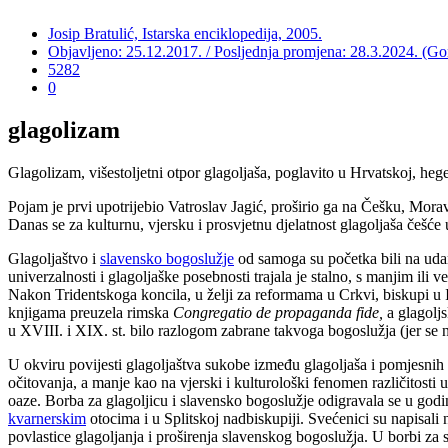
Josip Bratulić, Istarska enciklopedija, 2005.
Objavljeno: 25.12.2017. / Posljednja promjena: 28.3.2024. (G
5282
0
glagolizam
Glagolizam, višestoljetni otpor glagoljaša, poglavito u Hrvatskoj, heg
Pojam je prvi upotrijebio Vatroslav Jagić, proširio ga na Češku, Mor
Danas se za kulturnu, vjersku i prosvjetnu djelatnost glagoljaša češće 
Glagoljaštvo i
slavensko bogoslužje
od samoga su početka bili na udar
univerzalnosti i glagoljaške posebnosti trajala je stalno, s manjim i
Nakon Tridentskoga koncila, u želji za reformama u Crkvi, biskupi u Ist
knjigama preuzela rimska
Congregatio
de propaganda fide,
a glagoljs
u XVIII. i XIX. st. bilo razlogom zabrane takvoga bogoslužja (jer se ni
U okviru povijesti glagoljaštva sukobe između glagoljaša i pomjesnih b
očitovanja, a manje kao na vjerski i kulturološki fenomen različitost
oaze. Borba za glagoljicu i slavensko bogoslužje odigravala se u godin
kvarnerskim
otocima i u Splitskoj nadbiskupiji. Svećenici su napisali 
povlastice glagoljanja i proširenja slavenskog bogoslužja. U borbi za 