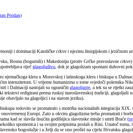
oran Prodan)
emoniji i dominaciji Katoličke crkve i njezinu liturgijskom i jezičnom 
avsku, Bosnu (bogumili) i Makedoniju (protiv Grčke pravoslavne crkve) 
upotrebljava riječ
glagoljaštvo
, dok je glagolizam spontani duhovni pokr
u njemačkoga klera u Moravskoj i latinskoga klera i biskupa u Dalmacij
li većim intenzitetom. U vrijeme humanizma o tome svjedoči polemika Nik
ri i Dalmaciji nastojali su ograničiti
glagoljanje
, a tek su se rijetki z
ki tekstovi redigirani prema ruskoj staroslavenskoj tradiciji, glagoljaši su
je obavljalo na glagoljici i na starom jeziku).
iskupa redovito se promatralo s motrišta nacionalnih integracija XIX. s
i u onovremenoj Europi. Zato u okviru glagolizma treba promatrati i bor
ama kad se slavila tisućita godišnjica slavenske misije i smrti Braće (
sv
nekoliko spomenica i sa svojim potpisima poslali u Rim. Unatoč tomu, i R
slavensko bogoslužje i u želji da se ono proširi na cijelu Hrvatsku glag