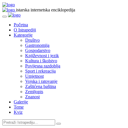
istarska internetska enciklopedija
Početna
O Istrapediji
Kategorije
Društvo
Gastronomija
Gospodarstvo
Književnost i jezik
Kultura i školstvo
Povijesna razdoblja
Sport i rekreacija
Umjetnost
Vojska i ratovanje
Zaštićena baština
Zemljopis
Znanost
Galerije
Teme
Kviz