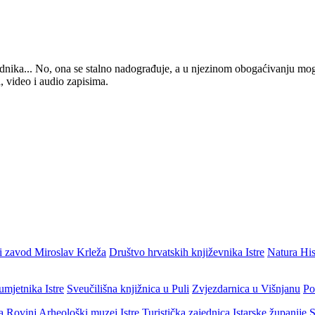
 urednika... No, ona se stalno nadograđuje, a u njezinom obogaćivanju mo
, video i audio zapisima.
i zavod Miroslav Krleža
Društvo hrvatskih književnika Istre
Natura His
umjetnika Istre
Sveučilišna knjižnica u Puli
Zvjezdarnica u Višnjanu
Po
ja Rovinj
Arheološki muzej Istre
Turistička zajednica Istarske županije
S