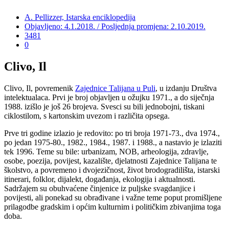
A. Pellizzer, Istarska enciklopedija
Objavljeno: 4.1.2018. / Posljednja promjena: 2.10.2019.
3481
0
Clivo, Il
Clivo, Il, povremenik
Zajednice Talijana u Puli
, u izdanju Društva
intelektualaca. Prvi je broj objavljen u ožujku 1971., a do siječnja
1988. izišlo je još 26 brojeva. Svesci su bili jednobojni, tiskani
ciklostilom, s kartonskim uvezom i različita opsega.
Prve tri godine izlazio je redovito: po tri broja 1971-73., dva 1974.,
po jedan 1975-80., 1982., 1984., 1987. i 1988., a nastavio je izlaziti
tek 1996. Teme su bile: urbanizam, NOB, arheologija, zdravlje,
osobe, poezija, povijest, kazalište, djelatnosti Zajednice Talijana te
školstvo, a povremeno i dvojezičnost, život brodogradilišta, istarski
itinerari, folklor, dijalekt, događanja, ekologija i aktualnosti.
Sadržajem su obuhvaćene činjenice iz puljske svagdanjice i
povijesti, ali ponekad su obrađivane i važne teme poput promišljene
prilagodbe gradskim i općim kulturnim i političkim zbivanjima toga
doba.