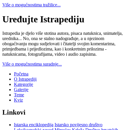
Više o mogućnostima tražilice...
Uređujte Istrapediju
Istrapedia je djelo više stotina autora, pisaca natuknica, snimatelja,
urednika... No, ona se stalno nadograđuje, a u njezinom
obogaćivanju mogu sudjelovati i čitatelji svojim komentarima,
primjedbama i prijedlozima, kao i konkretnim prilozima -
natuknicama, fotografijama, video i audio zapisima.
Više o mogućnostima suradnje...
Početna
O Istrapediji
Kategorije
Galerije
Teme
Kviz
Linkovi
Istarska enciklopedija
Istarsko povijesno društvo
Leksikografski zavod Miroslav Krleža
Društvo hrvatskih