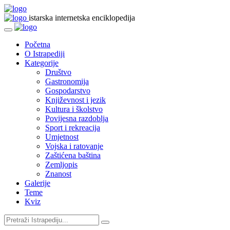
istarska internetska enciklopedija
Početna
O Istrapediji
Kategorije
Društvo
Gastronomija
Gospodarstvo
Književnost i jezik
Kultura i školstvo
Povijesna razdoblja
Sport i rekreacija
Umjetnost
Vojska i ratovanje
Zaštićena baština
Zemljopis
Znanost
Galerije
Teme
Kviz