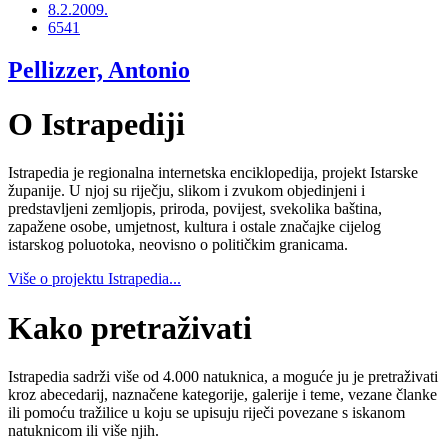
8.2.2009.
6541
Pellizzer, Antonio
O Istrapediji
Istrapedia je regionalna internetska enciklopedija, projekt Istarske
županije. U njoj su riječju, slikom i zvukom objedinjeni i
predstavljeni zemljopis, priroda, povijest, svekolika baština,
zapažene osobe, umjetnost, kultura i ostale značajke cijelog
istarskog poluotoka, neovisno o političkim granicama.
Više o projektu Istrapedia...
Kako pretraživati
Istrapedia sadrži više od 4.000 natuknica, a moguće ju je pretraživati
kroz abecedarij, naznačene kategorije, galerije i teme, vezane članke
ili pomoću tražilice u koju se upisuju riječi povezane s iskanom
natuknicom ili više njih.