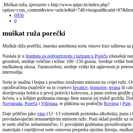
Muškat ruža, (preuzeto s http://www.iptpo.hr/index.php?
option=com_content&view=article&id=748:vinograd&catid=87&Ite
6956
0
muškat ruža porečki
Mušk
ȁ
t r
ȗ
ža porȅčki, istarska autohtona sorta vinove loze raširena n
Nastala je u
Institutu za poljoprivredu i turizam u Poreču
(današnji naz
grozdom, srednje veličine i težine 100−150 grama. Srednje velike bobi
muškatnog okusa. Tamnozeleni, srednje veliki list uglavnom je peterodi
internodija.
Sorta je snažna i bujna s posebno izraženim mirisom na cvijet ruže. Osi
oprašivačima (najčešće su to cvjetovi
hrvatice
,
borgonje
,
terana
ili ca
dozrijevanja bobica u prvoj polovici kolovoza, a punu zrelost grožđe
šećera, a u lošijim godinama mnogo štete nanosi joj trulež grožđa. D
Novigrada
,
Poreča
i
Višnjana
, te plitkima na području
Rovinja
i
Pule
.
Daje prilično jako
vino
(12−13 volumnih postotaka alkohola), puna i bl
prevladavajućim nenametljivim mirisom ruže. Puni sklad postiže uz odr
te sorte obično neharmonično. U povoljnim godinama prosušivanjem gr
materijala i osjetljivost sorte osnovna prepreka njezinu širenju, muš