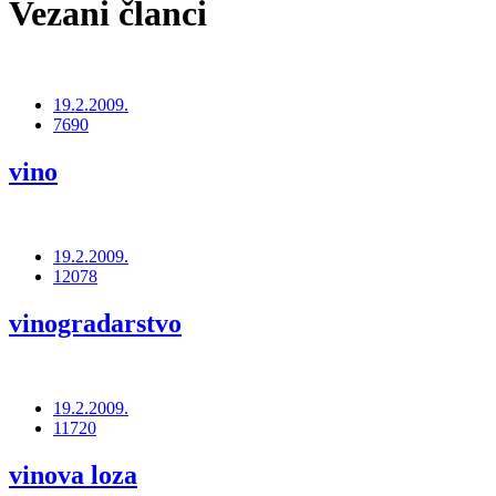
Vezani članci
19.2.2009.
7690
vino
19.2.2009.
12078
vinogradarstvo
19.2.2009.
11720
vinova loza