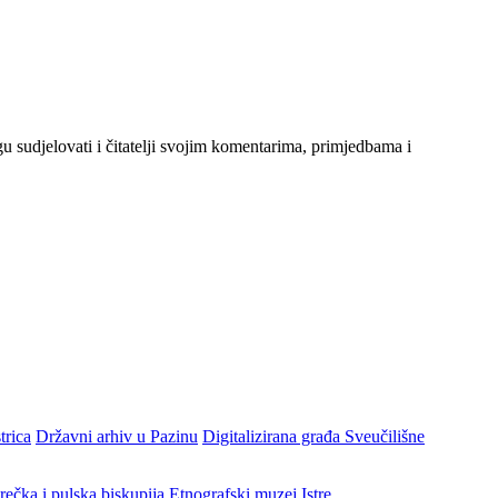
gu sudjelovati i čitatelji svojim komentarima, primjedbama i
trica
Državni arhiv u Pazinu
Digitalizirana građa Sveučilišne
rečka i pulska biskupija
Etnografski muzej Istre