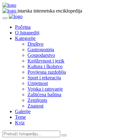
istarska internetska enciklopedija
Početna
O Istrapediji
Kategorije
Društvo
Gastronomija
Gospodarstvo
Književnost i jezik
Kultura i školstvo
Povijesna razdoblja
Sport i rekreacija
Umjetnost
Vojska i ratovanje
Zaštićena baština
Zemljopis
Znanost
Galerije
Teme
Kviz