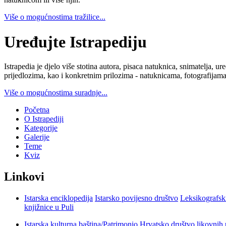
Više o mogućnostima tražilice...
Uređujte Istrapediju
Istrapedia je djelo više stotina autora, pisaca natuknica, snimatelja,
prijedlozima, kao i konkretnim prilozima - natuknicama, fotografijama
Više o mogućnostima suradnje...
Početna
O Istrapediji
Kategorije
Galerije
Teme
Kviz
Linkovi
Istarska enciklopedija
Istarsko povijesno društvo
Leksikografsk
knjižnice u Puli
Istarska kulturna baština/Patrimonio
Hrvatsko društvo likovnih 