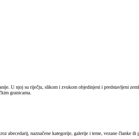
anije. U njoj su riječju, slikom i zvukom objedinjeni i predstavljeni zem
tičkim granicama.
kroz abecedarij, naznačene kategorije, galerije i teme, vezane članke ili