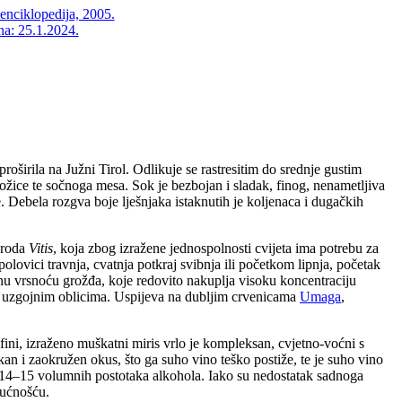
enciklopedija, 2005.
na: 25.1.2024.
roširila na Južni Tirol. Odlikuje se rastresitim do srednje gustim
ožice te sočnoga mesa. Sok je bezbojan i sladak, finog, nenametljiva
e. Debela rozgva boje lješnjaka istaknutih je koljenaca i dugačkih
z roda
Vitis
, koja zbog izražene jednospolnosti cvijeta ima potrebu za
olovici travnja, cvatnja potkraj svibnja ili početkom lipnja, početak
mnu vrsnoću grožđa, koje redovito nakuplja visoku koncentraciju
im uzgojnim oblicima. Uspijeva na dubljim crvenicama
Umaga
,
ini, izraženo muškatni miris vrlo je kompleksan, cvjetno-voćni s
an i zaokružen okus, što ga suho vino teško postiže, te je suho vino
s 14–15 volumnih postotaka alkohola. Iako su nedostatak sadnoga
dućnošću.