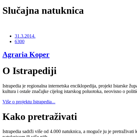
Slučajna natuknica
31.3.2014.
6300
Agraria Koper
O Istrapediji
Istrapedia je regionalna internetska enciklopedija, projekt Istarske žup
kultura i ostale značajke cijelog istarskog poluotoka, neovisno o poli
Više o projektu Istrapedia...
Kako pretraživati
Istrapedia sadrži više od 4.000 natuknica, a moguće ju je pretraživati 
natuknicom ili više njih.