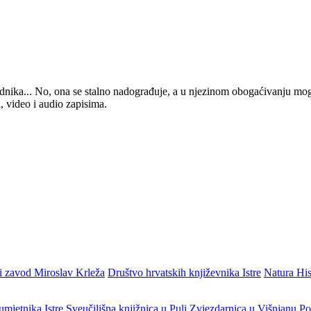
 urednika... No, ona se stalno nadograđuje, a u njezinom obogaćivanju mo
, video i audio zapisima.
i zavod Miroslav Krleža
Društvo hrvatskih književnika Istre
Natura His
umjetnika Istre
Sveučilišna knjižnica u Puli
Zvjezdarnica u Višnjanu
Po