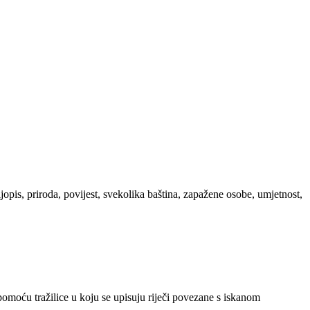
ljopis, priroda, povijest, svekolika baština, zapažene osobe, umjetnost,
 pomoću tražilice u koju se upisuju riječi povezane s iskanom