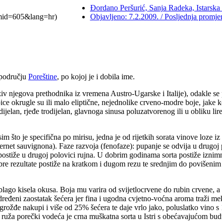
Đordano Peršurić, Sanja Radeka, Istarska 
mid=605&lang=hr)
Objavljeno: 7.2.2009. / Posljednja promje
a području
Poreštine
, po kojoj je i dobila ime.
iv njegova prethodnika iz vremena Austro-Ugarske i Italije), odakle se p
ce okrugle su ili malo eliptične, nejednolike crveno-modre boje, jake k
jelan, rjeđe trodijelan, glavnoga sinusa poluzatvorenog ili u obliku lir
m što je specifična po mirisu, jedna je od rijetkih sorata vinove loze i
bernet sauvignona). Faze razvoja (fenofaze): pupanje se odvija u drugoj p
 postiže u drugoj polovici rujna. U dobrim godinama sorta postiže izni
obre rezultate postiže na kratkom i dugom rezu te srednjim do povišen
ago kisela okusa. Boja mu varira od svijetlocrvene do rubin crvene, a f
eđeni zaostatak šećera jer fina i ugodna cvjetno-voćna aroma traži mek
ožđe nakupi i više od 25% šećera te daje vrlo jako, poluslatko vino 
kat ruža porečki vodeća je crna muškatna sorta u Istri s obećavajućom bu