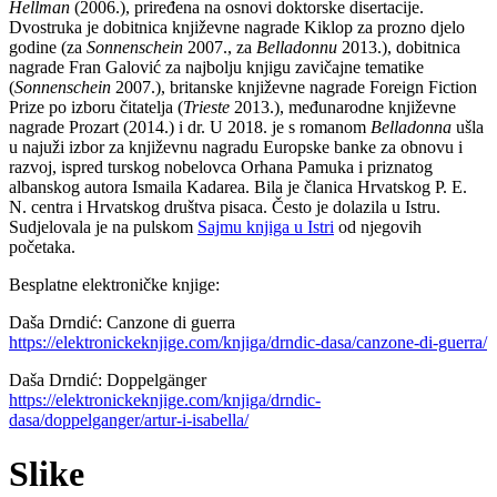
Hellman
(2006.), priređena na osnovi doktorske disertacije.
Dvostruka je dobitnica književne nagrade Kiklop za prozno djelo
godine (za
Sonnenschein
2007., za
Belladonn
u
2013.), dobitnica
nagrade Fran Galović za najbolju knjigu zavičajne tematike
(
Sonnen
s
chein
2007.), britanske književne nagrade Foreign Fiction
Prize po izboru čitatelja (
Trieste
2013.), međunarodne književne
nagrade Prozart (2014.) i dr. U 2018. je s romanom
Belladonna
ušla
u najuži izbor za književnu nagradu Europske banke za obnovu i
razvoj, ispred turskog nobelovca Orhana Pamuka i priznatog
albanskog autora Ismaila Kadarea. Bila je članica Hrvatskog P. E.
N. centra i Hrvatskog društva pisaca. Često je dolazila u Istru.
Sudjelovala je na pulskom
Sajmu knjiga u Istri
od njegovih
početaka.
Besplatne elektroničke knjige:
Daša Drndić: Canzone di guerra
https://elektronickeknjige.com/knjiga/drndic-dasa/canzone-di-guerra/
Daša Drndić: Doppelgänger
https://elektronickeknjige.com/knjiga/drndic-
dasa/doppelganger/artur-i-isabella/
Slike