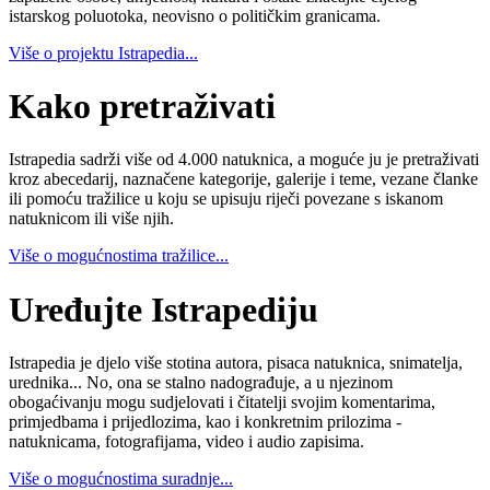
istarskog poluotoka, neovisno o političkim granicama.
Više o projektu Istrapedia...
Kako pretraživati
Istrapedia sadrži više od 4.000 natuknica, a moguće ju je pretraživati
kroz abecedarij, naznačene kategorije, galerije i teme, vezane članke
ili pomoću tražilice u koju se upisuju riječi povezane s iskanom
natuknicom ili više njih.
Više o mogućnostima tražilice...
Uređujte Istrapediju
Istrapedia je djelo više stotina autora, pisaca natuknica, snimatelja,
urednika... No, ona se stalno nadograđuje, a u njezinom
obogaćivanju mogu sudjelovati i čitatelji svojim komentarima,
primjedbama i prijedlozima, kao i konkretnim prilozima -
natuknicama, fotografijama, video i audio zapisima.
Više o mogućnostima suradnje...