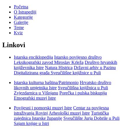
Početna
O Istrapediji
Kategorije
Galerije
Teme
Kviz
Linkovi
Istarska enciklopedija
Istarsko povijesno društvo
Leksikografski zavod Miroslav Krleža
Društvo hrvatskih
književnika Istre
Natura Histrica
Državni arhiv u Pazinu
Digitalizirana građa Sveučilišne knjižnice u Puli
Istarska kulturna baština/Patrimonio
Hrvatsko društvo
likovnih umjetnika Istre
Sveučilišna knjižnica u Puli
Zvjezdarnica u Višnjanu
Porečka i pulska biskupija
Etnografski muzej Istre
Povijesni i pomorski muzej Istre
Centar za povijesna
istraživanja Rovinj
Arheološki muzej Istre
Turistička
zajednica Istarske županije
Sveučilište Jurja Dobrile u Puli
Sajam knjige u Istri