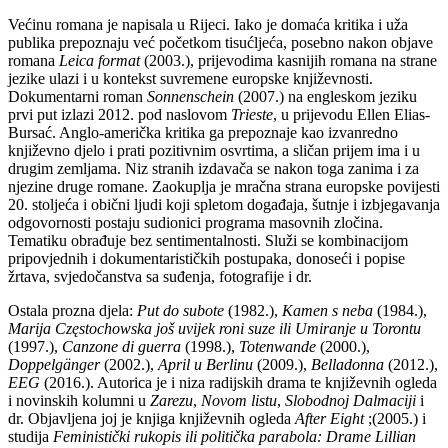
Većinu romana je napisala u Rijeci. Iako je domaća kritika i uža
publika prepoznaju već početkom tisućljeća, posebno nakon objave
romana
Leica format
(2003.), prijevodima kasnijih romana na strane
jezike ulazi i u kontekst suvremene europske književnosti.
Dokumentarni roman
Sonnenschein
(2007.) na engleskom jeziku
prvi put izlazi 2012. pod naslovom
Trieste
, u prijevodu Ellen Elias-
Bursać. Anglo-američka kritika ga prepoznaje kao izvanredno
književno djelo i prati pozitivnim osvrtima, a sličan prijem ima i u
drugim zemljama. Niz stranih izdavača se nakon toga zanima i za
njezine druge romane. Zaokuplja je mračna strana europske povijesti
20. stoljeća i obični ljudi koji spletom događaja, šutnje i izbjegavanja
odgovornosti postaju sudionici programa masovnih zločina.
Tematiku obrađuje bez sentimentalnosti. Služi se kombinacijom
pripovjednih i dokumentarističkih postupaka, donoseći i popise
žrtava, svjedočanstva sa suđenja, fotografije i dr.
Ostala prozna djela:
Put do subote
(1982.),
Kamen s neba
(1984.),
Marija Częstochowska još uvijek roni suze ili Umiranje u Torontu
(1997.),
Canzone di guerra
(1998.),
Totenwande
(2000.),
Doppelgänger
(2002.),
April u Berlinu
(2009.),
Belladonna
(2012.),
EEG
(2016.). Autorica je i niza radijskih drama te književnih ogleda
i novinskih kolumni u
Zarezu
,
Novom listu
,
Slobodnoj Dalmaciji
i
dr. Objavljena joj je knjiga književnih ogleda
After Eight
;(2005.) i
studija
Feministički rukopis ili politička parabola: Drame Lillian