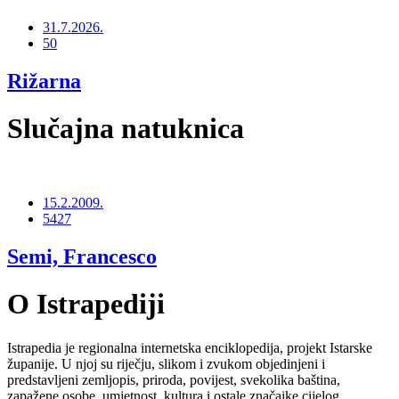
31.7.2026.
50
Rižarna
Slučajna natuknica
15.2.2009.
5427
Semi, Francesco
O Istrapediji
Istrapedia je regionalna internetska enciklopedija, projekt Istarske
županije. U njoj su riječju, slikom i zvukom objedinjeni i
predstavljeni zemljopis, priroda, povijest, svekolika baština,
zapažene osobe, umjetnost, kultura i ostale značajke cijelog