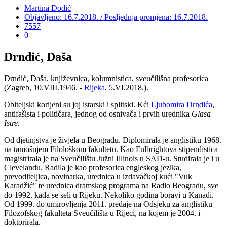
Martina Dodić
Objavljeno: 16.7.2018. / Posljednja promjena: 16.7.2018.
7557
0
Drndić, Daša
Drndić, Daša, književnica, kolumnistica, sveučilišna profesorica
(Zagreb, 10.VIII.1946. -
Rijeka
, 5.VI.2018.).
Obiteljski korijeni su joj istarski i splitski. Kći
Ljubomira Drndića
,
antifašista i političara, jednog od osnivača i prvih urednika
Glasa
Istre
.
Od djetinjstva je živjela u Beogradu. Diplomirala je anglistiku 1968.
na tamošnjem Filološkom fakultetu. Kao Fulbrightova stipendistica
magistrirala je na Sveučilištu Južni Illinois u SAD-u. Studirala je i u
Clevelandu. Radila je kao profesorica engleskog jezika,
prevoditeljica, novinarka, urednica u izdavačkoj kući "Vuk
Karadžić" te urednica dramskog programa na Radio Beogradu, sve
do 1992. kada se seli u Rijeku. Nekoliko godina boravi u Kanadi.
Od 1999. do umirovljenja 2011. predaje na Odsjeku za anglistiku
Filozofskog fakulteta Sveučilišta u Rijeci, na kojem je 2004. i
doktorirala.