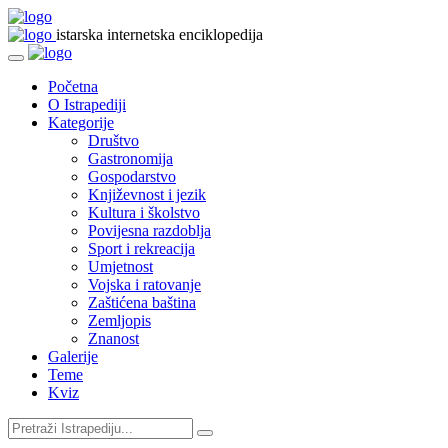
istarska internetska enciklopedija
Početna
O Istrapediji
Kategorije
Društvo
Gastronomija
Gospodarstvo
Književnost i jezik
Kultura i školstvo
Povijesna razdoblja
Sport i rekreacija
Umjetnost
Vojska i ratovanje
Zaštićena baština
Zemljopis
Znanost
Galerije
Teme
Kviz