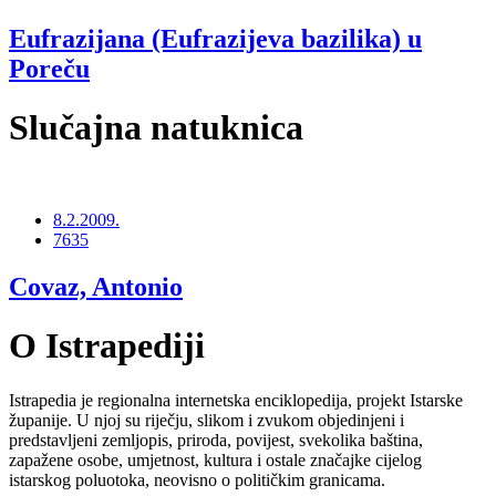
Eufrazijana (Eufrazijeva bazilika) u
Poreču
Slučajna natuknica
8.2.2009.
7635
Covaz, Antonio
O Istrapediji
Istrapedia je regionalna internetska enciklopedija, projekt Istarske
županije. U njoj su riječju, slikom i zvukom objedinjeni i
predstavljeni zemljopis, priroda, povijest, svekolika baština,
zapažene osobe, umjetnost, kultura i ostale značajke cijelog
istarskog poluotoka, neovisno o političkim granicama.