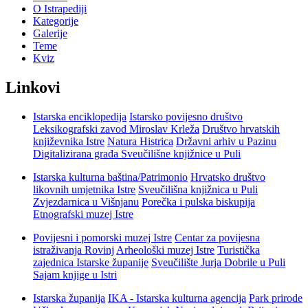
O Istrapediji
Kategorije
Galerije
Teme
Kviz
Linkovi
Istarska enciklopedija
Istarsko povijesno društvo
Leksikografski zavod Miroslav Krleža
Društvo hrvatskih
književnika Istre
Natura Histrica
Državni arhiv u Pazinu
Digitalizirana građa Sveučilišne knjižnice u Puli
Istarska kulturna baština/Patrimonio
Hrvatsko društvo
likovnih umjetnika Istre
Sveučilišna knjižnica u Puli
Zvjezdarnica u Višnjanu
Porečka i pulska biskupija
Etnografski muzej Istre
Povijesni i pomorski muzej Istre
Centar za povijesna
istraživanja Rovinj
Arheološki muzej Istre
Turistička
zajednica Istarske županije
Sveučilište Jurja Dobrile u Puli
Sajam knjige u Istri
Istarska županija
IKA - Istarska kulturna agencija
Park prirode