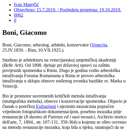
Ivan Matejčić
Objavljeno: 15.7.2019. / Posljednja promjena: 19.10.2019.
6062
0
Boni, Giacomo
Boni, Giacomo, arheolog, arhitekt, konzervator (
Venecija
,
25.IV.1859. - Rim, 10.VII.1925.).
Studirao je arhitekturu na venecijanskoj umjetničkoj akademiji
(
Belle Arti
). Od 1898. djeluje pri državnoj upravi za zaštitu
povijesnih spomenika u Rimu. Dugo je godina vodio arheološka
istraživanja Foruma Romanuma u Rimu te proveo arheološka
istraživanja u sklopu obnove srušenog zvonika bazilike sv. Marka u
Veneciji.
Bio je promotor suvremenih kritičkih metoda istraživanja
(stratigrafska metoda), obnove i konzervacije spomenika. Objavio je
članak o porečkoj
Eufrazijani
i njezinim mozaicima popraćen
vrijednom fotografskom dokumentacijom, posebno mozaika prije
restauracije (
Il duomo di Parenzo ed i suoi mosaici
, Archivio storico
dell'arte, 7, 1894., str. 107-131, 359-364) u kojemu se oštro osvrnuo
na metodu restauracije mozaika, koja bila u tijeku, smatrajući da se