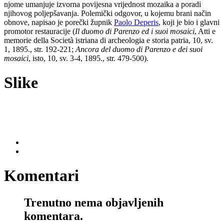
njome umanjuje izvorna povijesna vrijednost mozaika a poradi
njihovog poljepšavanja. Polemički odgovor, u kojemu brani način
obnove, napisao je porečki župnik
Paolo Deperis
, koji je bio i glavni
promotor restauracije (
Il duomo di Parenzo ed i suoi mosaici
, Atti e
memorie della Società istriana di archeologia e storia patria, 10, sv.
1, 1895., str. 192-221;
Ancora del duomo di Parenzo e dei suoi
mosaici
, isto, 10, sv. 3-4, 1895., str. 479-500).
Slike
Komentari
Trenutno nema objavljenih
komentara.