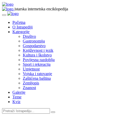
istarska internetska enciklopedija
Početna
O Istrapediji
Kategorije
Društvo
Gastronomija
Gospodarstvo
Književnost i jezik
Kultura i školstvo
Povijesna razdoblja
Sport i rekreacija
Umjetnost
Vojska i ratovanje
Zaštićena baština
Zemljopis
Znanost
Galerije
Teme
Kviz