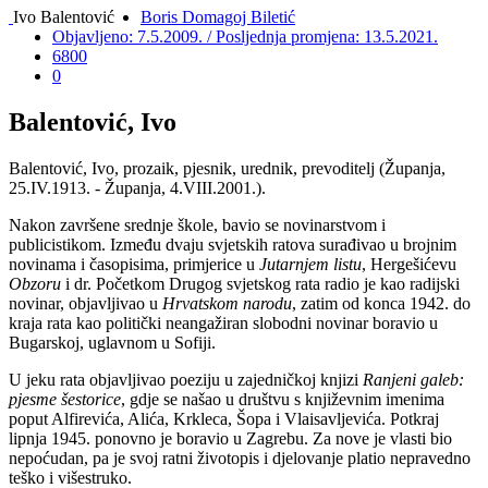
Ivo Balentović
Boris Domagoj Biletić
Objavljeno: 7.5.2009. / Posljednja promjena: 13.5.2021.
6800
0
Balentović, Ivo
Balentović, Ivo, prozaik, pjesnik, urednik, prevoditelj (Županja,
25.IV.1913. - Županja, 4.VIII.2001.).
Nakon završene srednje škole, bavio se novinarstvom i
publicistikom. Između dvaju svjetskih ratova surađivao u brojnim
novinama i časopisima, primjerice u
Jutarnjem listu
, Hergešićevu
Obzoru
i dr. Početkom Drugog svjetskog rata radio je kao radijski
novinar, objavljivao u
Hrvatskom narodu
, zatim od konca 1942. do
kraja rata kao politički neangažiran slobodni novinar boravio u
Bugarskoj, uglavnom u Sofiji.
U jeku rata objavljivao poeziju u zajedničkoj knjizi
Ranjeni galeb:
pjesme šestorice
, gdje se našao u društvu s književnim imenima
poput Alfirevića, Alića, Krkleca, Šopa i Vlaisavljevića. Potkraj
lipnja 1945. ponovno je boravio u Zagrebu. Za nove je vlasti bio
nepoćudan, pa je svoj ratni životopis i djelovanje platio nepravedno
teško i višestruko.