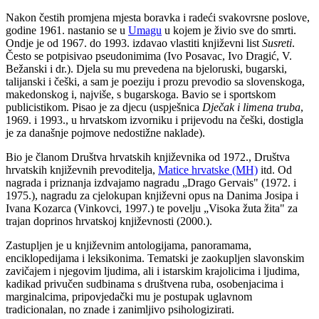
Nakon čestih promjena mjesta boravka i radeći svakovrsne poslove,
godine 1961. nastanio se u
Umagu
u kojem je živio sve do smrti.
Ondje je od 1967. do 1993. izdavao vlastiti književni list
Susreti
.
Često se potpisivao pseudonimima (Ivo Posavac, Ivo Dragić, V.
Bežanski i dr.). Djela su mu prevedena na bjeloruski, bugarski,
talijanski i češki, a sam je poeziju i prozu prevodio sa slovenskoga,
makedonskog i, najviše, s bugarskoga. Bavio se i sportskom
publicistikom. Pisao je za djecu (uspješnica
Dječak i limena truba
,
1969. i 1993., u hrvatskom izvorniku i prijevodu na češki, dostigla
je za današnje pojmove nedostižne naklade).
Bio je članom Društva hrvatskih književnika od 1972., Društva
hrvatskih književnih prevoditelja,
Matice hrvatske (MH)
itd. Od
nagrada i priznanja izdvajamo nagradu „Drago Gervais" (1972. i
1975.), nagradu za cjelokupan književni opus na Danima Josipa i
Ivana Kozarca (Vinkovci, 1997.) te povelju „Visoka žuta žita" za
trajan doprinos hrvatskoj književnosti (2000.).
Zastupljen je u književnim antologijama, panoramama,
enciklopedijama i leksikonima. Tematski je zaokupljen slavonskim
zavičajem i njegovim ljudima, ali i istarskim krajolicima i ljudima,
kadikad privučen sudbinama s društvena ruba, osobenjacima i
marginalcima, pripovjedački mu je postupak uglavnom
tradicionalan, no znade i zanimljivo psihologizirati.