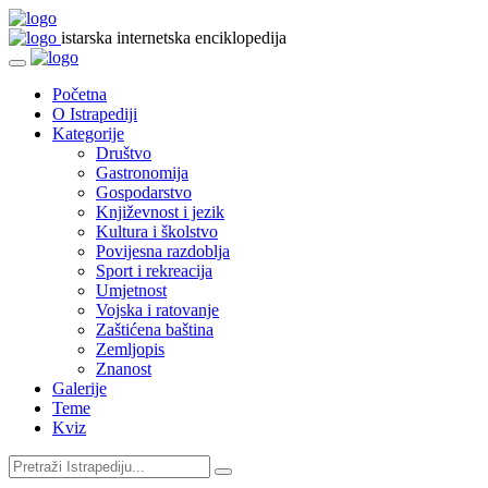
istarska internetska enciklopedija
Početna
O Istrapediji
Kategorije
Društvo
Gastronomija
Gospodarstvo
Književnost i jezik
Kultura i školstvo
Povijesna razdoblja
Sport i rekreacija
Umjetnost
Vojska i ratovanje
Zaštićena baština
Zemljopis
Znanost
Galerije
Teme
Kviz