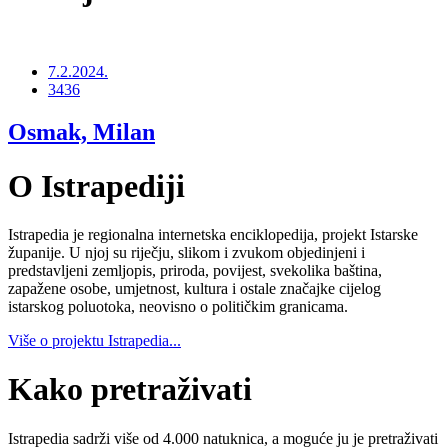
7.2.2024.
3436
Osmak, Milan
O Istrapediji
Istrapedia je regionalna internetska enciklopedija, projekt Istarske
županije. U njoj su riječju, slikom i zvukom objedinjeni i
predstavljeni zemljopis, priroda, povijest, svekolika baština,
zapažene osobe, umjetnost, kultura i ostale značajke cijelog
istarskog poluotoka, neovisno o političkim granicama.
Više o projektu Istrapedia...
Kako pretraživati
Istrapedia sadrži više od 4.000 natuknica, a moguće ju je pretraživati