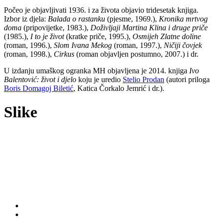
Počeo je objavljivati 1936. i za života objavio tridesetak knjiga.
Izbor iz djela:
Balada o rastanku
(pjesme, 1969.),
Kronika mrtvog
doma
(pripovijetke, 1983.),
Doživljaji Martina Klina i druge priče
(1985.),
I to je život
(kratke priče, 1995.),
Osmijeh Zlatne doline
(roman, 1996.),
Slom Ivana Mekog
(roman, 1997.),
Ničiji čovjek
(roman, 1998.),
Cirkus
(roman objavljen postumno, 2007.) i dr.
U izdanju umaškog ogranka MH objavljena je 2014. knjiga
Ivo
Balentović: život i djelo
koju je uredio
Stelio Prodan
(autori priloga
Boris Domagoj Biletić
, Katica Čorkalo Jemrić i dr.).
Slike