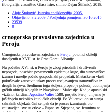
(fotografija vlasništvo Glasa Istre, snimio Dejan Štifanić), 2018.
Alojz Štoković, Istarska enciklopedija, 2005.
Objavljeno: 8.2.2009. / Posljednja promjena: 30.10.2015.
23539
0
crnogorska pravoslavna zajednica u
Peroju
Crnogorska pravoslavna zajednica u
Peroju
, potomci obitelji
doseljenih u XVII. st. iz Crne Gore i Albanije.
Na početku XVI. st. u Peroju je zbog prirodnih i društvenih
nepogoda, posebice povremenih epidemija kuge, dio stanovništva
izumro i naselje počelo gospodarski propadati. Mletačke su vlasti
pokušavale zaustaviti takav proces useljavanjem stanovništva iz
drugih krajeva. Sredinom toga stoljeća propao je pokušaj udomljenja
grčkih obitelji izbjeglih iz Navpliona i Malvasije. Kad je apostolski
vizitator kardinal
Agostino Valier
1580. posjetio Peroj, u njemu je
još živjelo nekoliko katoličkih obitelji. Po Valierovu opisu stanja
sakralnih objekata čini se ipak da je proces izumiranja bio
zaustavljen: sve su crkve – župna sv. Stjepana, sv. Jeronima na