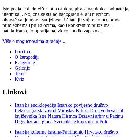
Istrapedia je djelo više stotina autora, pisaca natuknica, snimatelja,
urednika... No, ona se stalno nadograđuje, a u njezinom
obogaćivanju mogu sudjelovati i čitatelji svojim komentarima,
primjedbama i prijedlozima, kao i konkretnim prilozima -
natuknicama, fotografijama, video i audio zapisima.
Više o mogućnostima suradnje...
Početna
O Istrapediji
Kategorije
Galerije
Teme
Kviz
Linkovi
Istarska enciklopedija
Istarsko povijesno društvo
Leksikografski zavod Miroslav Krleža
Društvo hrvatskih
književnika Istre
Natura Histrica
Državni arhiv u Pazinu
Digitalizirana građa Sveučilišne knjižnice u Puli
Istarska kulturna baština/Patrimonio
Hrvatsko društvo