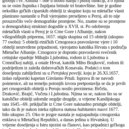
groblju i sv. Antuna – bile u dobru stanju i punoj funkciji, a o njima
su se osim župnika i župljana brinule tri bratovštine. Iste je godine
nekoliko grčkih ciparskih obitelji iz skupine koju su mletačke vlasti
planirano nastanile u Puli vjerojatno preseljeno u Peroj, ali to nije
prouzročilo veće demografske promjene. No, znatne su se promjene
u demografskoj strukturi dogodile u XVII. st. Po odobrenju
mletačkih vlasti u Peroj je iz Crne Gore i Albanije, nakon
višegodišnjih priprema, 1657. stigla skupina od 15 obitelji (ukupno
77 osoba): 5 obitelji etničkih Crnogoraca pravoslavne vjere i 10
obitelji neutvrđene pripadnosti, vjerojatno katolika Hrvata s područja
Mletačke Albanije. Crnogorce je dopratio pravoslavni svećenik
cetinjske eparhije Mihajlo Ljubotina, rodom iz Ljubotina u
Crmničkoj nahiji, a ostale Hrvat, katolik Miho Brajković, rodom ili
podrijetlom iz zaleđa dubrovačkih Konavala. Podatci o tom
doseljenju zabilježeni su u
Perojskoj povelji
, koju je 26.XI.1657.
izdao rašporski kapetan Girolamo Priuli. Isprava ih ne navodi
poimenice, ali na temelju potonjih izvora pretpostavlja se da je prvih
pet crnogorskih obitelji u Peroju nosilo prezimena: Brčela,
Draković, Brajić, Vučeta i Ljubotina. Njima su se, nakon što su se
katoličke obitelji udomile negdje drugdje, u vrijeme Kandijskoga
rata 1645.–69. priključile iz Crne Gore naknadno pristigle obitelji,
tako da ih je nakon isteka njihova statusa
habitantes nuovi
1677.
bilo ukupno 25. Oko te jezgre nastala je najzapadnija crnogorska
enklava u Mletačkoj Republici, a danas jedina u Hrvatskoj. U
vrijeme doseljenja u Istru njezini su članovi, kao pripadnici grčkoga