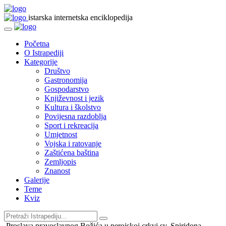
istarska internetska enciklopedija
Početna
O Istrapediji
Kategorije
Društvo
Gastronomija
Gospodarstvo
Književnost i jezik
Kultura i školstvo
Povijesna razdoblja
Sport i rekreacija
Umjetnost
Vojska i ratovanje
Zaštićena baština
Zemljopis
Znanost
Galerije
Teme
Kviz
Proslava pravoslavnog Božića u perojskoj crkvi sv. Spiridona,