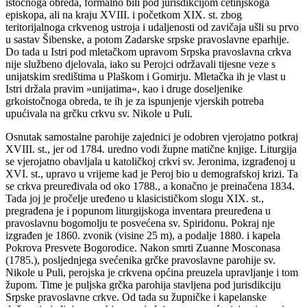
istočnoga obreda, formalno bili pod jurisdikcijom cetinjskoga
episkopa, ali na kraju XVIII. i početkom XIX. st. zbog
teritorijalnoga crkvenog ustroja i udaljenosti od zavičaja ušli su prvo
u sastav Šibenske, a potom Zadarske srpske pravoslavne eparhije.
Do tada u Istri pod mletačkom upravom Srpska pravoslavna crkva
nije službeno djelovala, iako su Perojci održavali tijesne veze s
unijatskim središtima u Plaškom i Gomirju. Mletačka ih je vlast u
Istri držala pravim »unijatima«, kao i druge doseljenike
grkoistočnoga obreda, te ih je za ispunjenje vjerskih potreba
upućivala na grčku crkvu sv. Nikole u Puli.
Osnutak samostalne parohije zajednici je odobren vjerojatno potkraj
XVIII. st., jer od 1784. uredno vodi župne matične knjige. Liturgija
se vjerojatno obavljala u katoličkoj crkvi sv. Jeronima, izgrađenoj u
XVI. st., upravo u vrijeme kad je Peroj bio u demografskoj krizi. Ta
se crkva preuređivala od oko 1788., a konačno je preinačena 1834.
Tada joj je pročelje uređeno u klasicističkom slogu XIX. st.,
pregrađena je i popunom liturgijskoga inventara preuređena u
pravoslavnu bogomolju te posvećena sv. Spiridonu. Pokraj nje
izgrađen je 1860. zvonik (visine 25 m), a podalje 1880. i kapela
Pokrova Presvete Bogorodice. Nakon smrti Zuanne Mosconasa
(1785.), posljednjega svećenika grčke pravoslavne parohije sv.
Nikole u Puli, perojska je crkvena općina preuzela upravljanje i tom
župom. Time je puljska grčka parohija stavljena pod jurisdikciju
Srpske pravoslavne crkve. Od tada su župničke i kapelanske