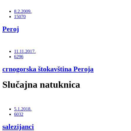
8.2.2009.
15070
Peroj
11.11.2017.
6296
crnogorska štokavština Peroja
Slučajna natuknica
5.1.2018.
6032
salezijanci