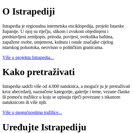
O Istrapediji
Istrapedia je regionalna internetska enciklopedija, projekt Istarske
županije. U njoj su riječju, slikom i zvukom objedinjeni i
predstavljeni zemljopis, priroda, povijest, svekolika baština,
zapažene osobe, umjetnost, kultura i ostale značajke cijelog
istarskog poluotoka, neovisno o političkim granicama.
Više o projektu Istrapedia...
Kako pretraživati
Istrapedia sadrži više od 4.000 natuknica, a moguće ju je pretraživati
kroz abecedarij, naznačene kategorije, galerije i teme, vezane članke
ili pomoću tražilice u koju se upisuju riječi povezane s iskanom
natuknicom ili više njih.
Više o mogućnostima tražilice...
Uređujte Istrapediju