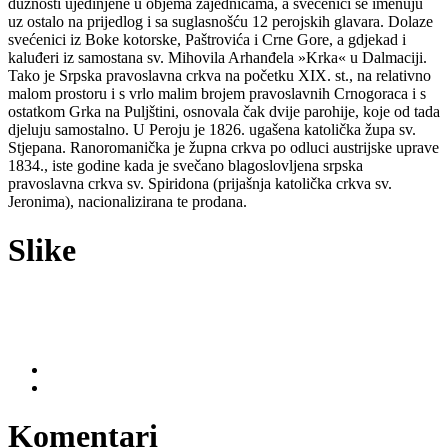
dužnosti ujedinjene u objema zajednicama, a svećenici se imenuju
uz ostalo na prijedlog i sa suglasnošću 12 perojskih glavara. Dolaze
svećenici iz Boke kotorske, Paštrovića i Crne Gore, a gdjekad i
kaluđeri iz samostana sv. Mihovila Arhanđela »Krka« u Dalmaciji.
Tako je Srpska pravoslavna crkva na početku XIX. st., na relativno
malom prostoru i s vrlo malim brojem pravoslavnih Crnogoraca i s
ostatkom Grka na Puljštini, osnovala čak dvije parohije, koje od tada
djeluju samostalno. U Peroju je 1826. ugašena katolička župa sv.
Stjepana. Ranoromanička je župna crkva po odluci austrijske uprave
1834., iste godine kada je svečano blagoslovljena srpska
pravoslavna crkva sv. Spiridona (prijašnja katolička crkva sv.
Jeronima), nacionalizirana te prodana.
Slike
Komentari