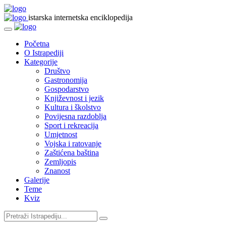
istarska internetska enciklopedija
Početna
O Istrapediji
Kategorije
Društvo
Gastronomija
Gospodarstvo
Književnost i jezik
Kultura i školstvo
Povijesna razdoblja
Sport i rekreacija
Umjetnost
Vojska i ratovanje
Zaštićena baština
Zemljopis
Znanost
Galerije
Teme
Kviz