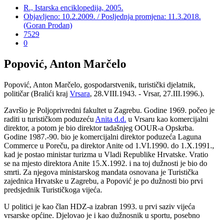
R., Istarska enciklopedija, 2005.
Objavljeno: 10.2.2009. / Posljednja promjena: 11.3.2018.
(Goran Prodan)
7529
0
Popović, Anton Marčelo
Popović, Anton Marčelo, gospodarstvenik, turistički djelatnik,
političar (Bralići kraj
Vrsara
, 28.VIII.1943. - Vrsar, 27.III.1996.).
Završio je Poljoprivredni fakultet u Zagrebu. Godine 1969. počeo je
raditi u turističkom poduzeću
Anita d.d.
u Vrsaru kao komercijalni
direktor, a potom je bio direktor tadašnjeg OOUR-a Opskrba.
Godine 1987.-90. bio je komercijalni direktor poduzeća Laguna
Commerce u Poreču, pa direktor Anite od 1.VI.1990. do 1.X.1991.,
kad je postao ministar turizma u Vladi Republike Hrvatske. Vratio
se na mjesto direktora Anite 15.X.1992. i na toj dužnosti je bio do
smrti. Za njegova ministarskog mandata osnovana je Turistička
zajednica Hrvatske u Zagrebu, a Popović je po dužnosti bio prvi
predsjednik Turističkoga vijeća.
U politici je kao član HDZ-a izabran 1993. u prvi saziv vijeća
vrsarske općine. Djelovao je i kao dužnosnik u sportu, posebno