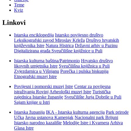
Teme
Kviz
Linkovi
Istarska enciklopedija
Istarsko povijesno društvo
Leksikografski zavod Miroslav Krleža
Društvo hrvatskih
književnika Istre
Natura Histrica
Državni arhiv u Pazinu
Digitalizirana građa Sveučilišne knjižnice u Puli
Istarska kulturna baština/Patrimonio
Hrvatsko društvo
likovnih umjetnika Istre
Sveučilišna knjižnica u Puli
Zvjezdarnica u Višnjanu
Porečka i pulska biskupija
Etnografski muzej Istre
Povijesni i pomorski muzej Istre
Centar za povijesna
istraživanja Rovinj
Arheološki muzej Istre
Turistička
zajednica Istarske županije
Sveučilište Jurja Dobrile u Puli
Sajam knjige u Istri
Istarska županija
IKA - Istarska kulturna agencija
Park prirode
Učka
Javna ustanova Kamenjak
Nacionalni park Brijuni
Istarsko narodno kazalište
Melodije Istre i Kvarnera
Arhiva
Glasa Istre