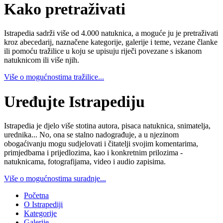
Kako pretraživati
Istrapedia sadrži više od 4.000 natuknica, a moguće ju je pretraživati
kroz abecedarij, naznačene kategorije, galerije i teme, vezane članke
ili pomoću tražilice u koju se upisuju riječi povezane s iskanom
natuknicom ili više njih.
Više o mogućnostima tražilice...
Uređujte Istrapediju
Istrapedia je djelo više stotina autora, pisaca natuknica, snimatelja,
urednika... No, ona se stalno nadograđuje, a u njezinom
obogaćivanju mogu sudjelovati i čitatelji svojim komentarima,
primjedbama i prijedlozima, kao i konkretnim prilozima -
natuknicama, fotografijama, video i audio zapisima.
Više o mogućnostima suradnje...
Početna
O Istrapediji
Kategorije
Galerije