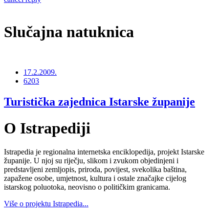
Slučajna natuknica
17.2.2009.
6203
Turistička zajednica Istarske županije
O Istrapediji
Istrapedia je regionalna internetska enciklopedija, projekt Istarske
županije. U njoj su riječju, slikom i zvukom objedinjeni i
predstavljeni zemljopis, priroda, povijest, svekolika baština,
zapažene osobe, umjetnost, kultura i ostale značajke cijelog
istarskog poluotoka, neovisno o političkim granicama.
Više o projektu Istrapedia...