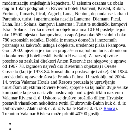
modernizaciju smještajnih kapaciteta. U zelenim oazama uz obalu
dugim 15km podignuti su Rivierini hoteli Diamant, Kristal, Rubin,
Fortuna, Tamaris, Pical, Zagreb, Luna, Neptun, depandanse Jadran i
Parentino, turist. i apartmanska naselja Lanterna, Diamant, Pical,
Luna, Iris i Solaris, kampovi Lanterna i Turist te nudistički kampovi
Istra i Solaris. Tvrtka u čvrstim objektima ima 10104 postelje te još
oko 18500 mjesta u kampovima, a zapošljava oko 580 stalnih i oko
780 sezonskih radnika. Dobila je mnogo domaćih i inozemnih
priznanja za kakvoću usluga i objekata, uređenost plaža i kampova.
God. 2002. njezina je dionica proglašena najboljom turist. dionicom
u konkurenciji hotelijerskih tvrtki u Hrvatskoj. Za razvoj tvrtke
posebno su zaslužni direktori Anton Restović (za njegove je uprave
od 1967-78. izgrađen najveći dio Rivierinih objekata) i Oreste
Cossetto (koji je 1978-84. konsolidirao poslovanje tvrtke). Od 1984.
predsjednik uprave društva je Franko Palma. U razdoblju od 2004-
14. tvrtka Valamar Hotels and Resorts preuzela je upravljanje
turističkim objektima Riviere Poreč; spojene su taj način dvije velike
kompanije koje su nastavile poslovanje pod zajedničkim nazivom
Valamar Riviera d. d. Uskoro se društvo proširilo diljem Hrvatske
postavši vlasnikom nekolicine tvrtki (Dubrovnik-Babin kuk d. d. iz
Dubrovnika, Zlatni otok d. d. iz Krka te Rabac d. d. iz
Rapca
).
Trenutno Valamar Riviera može primiti 40700 gostiju.