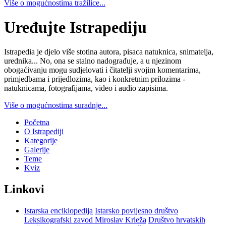
Više o mogućnostima tražilice...
Uređujte Istrapediju
Istrapedia je djelo više stotina autora, pisaca natuknica, snimatelja,
urednika... No, ona se stalno nadograđuje, a u njezinom
obogaćivanju mogu sudjelovati i čitatelji svojim komentarima,
primjedbama i prijedlozima, kao i konkretnim prilozima -
natuknicama, fotografijama, video i audio zapisima.
Više o mogućnostima suradnje...
Početna
O Istrapediji
Kategorije
Galerije
Teme
Kviz
Linkovi
Istarska enciklopedija
Istarsko povijesno društvo
Leksikografski zavod Miroslav Krleža
Društvo hrvatskih