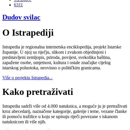
6311
Dudov svilac
O Istrapediji
Istrapedia je regionalna internetska enciklopedija, projekt Istarske
županije. U njoj su riječju, slikom i zvukom objedinjeni i
predstavljeni zemljopis, priroda, povijest, svekolika baština,
zapažene osobe, umjetnost, kultura i ostale značajke cijelog
istarskog poluotoka, neovisno o političkim granicama.
Više o projektu Istrapedia...
Kako pretraživati
Istrapedia sadrži više od 4.000 natuknica, a moguće ju je pretraživati
kroz abecedarij, naznačene kategorije, galerije i teme, vezane članke
ili pomoću tražilice u koju se upisuju riječi povezane s iskanom
natuknicom ili više njih.