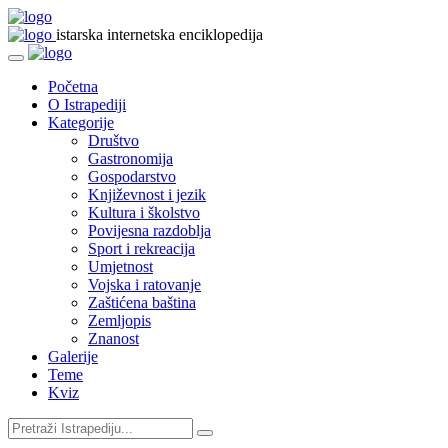
istarska internetska enciklopedija
Početna
O Istrapediji
Kategorije
Društvo
Gastronomija
Gospodarstvo
Književnost i jezik
Kultura i školstvo
Povijesna razdoblja
Sport i rekreacija
Umjetnost
Vojska i ratovanje
Zaštićena baština
Zemljopis
Znanost
Galerije
Teme
Kviz