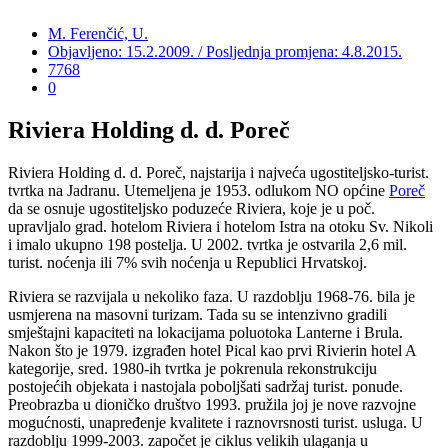
M. Ferenčić, U.
Objavljeno: 15.2.2009. / Posljednja promjena: 4.8.2015.
7768
0
Riviera Holding d. d. Poreč
Riviera Holding d. d. Poreč, najstarija i najveća ugostiteljsko-turist.
tvrtka na Jadranu. Utemeljena je 1953. odlukom NO općine
Poreč
da se osnuje ugostiteljsko poduzeće Riviera, koje je u poč.
upravljalo grad. hotelom Riviera i hotelom Istra na otoku Sv. Nikoli
i imalo ukupno 198 postelja. U 2002. tvrtka je ostvarila 2,6 mil.
turist. noćenja ili 7% svih noćenja u Republici Hrvatskoj.
Riviera se razvijala u nekoliko faza. U razdoblju 1968-76. bila je
usmjerena na masovni turizam. Tada su se intenzivno gradili
smještajni kapaciteti na lokacijama poluotoka Lanterne i Brula.
Nakon što je 1979. izgrađen hotel Pical kao prvi Rivierin hotel A
kategorije, sred. 1980-ih tvrtka je pokrenula rekonstrukciju
postojećih objekata i nastojala poboljšati sadržaj turist. ponude.
Preobrazba u dioničko društvo 1993. pružila joj je nove razvojne
mogućnosti, unapređenje kvalitete i raznovrsnosti turist. usluga. U
razdoblju 1999-2003. započet je ciklus velikih ulaganja u