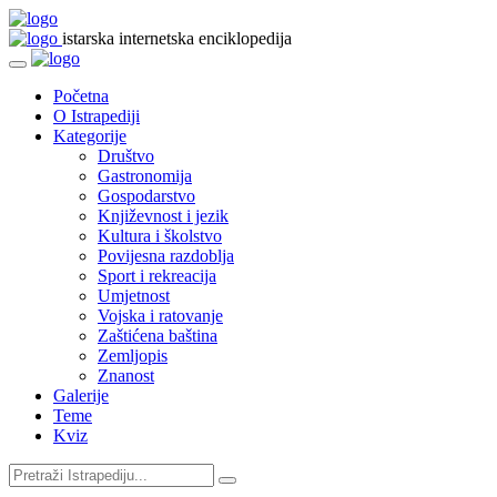
istarska internetska enciklopedija
Početna
O Istrapediji
Kategorije
Društvo
Gastronomija
Gospodarstvo
Književnost i jezik
Kultura i školstvo
Povijesna razdoblja
Sport i rekreacija
Umjetnost
Vojska i ratovanje
Zaštićena baština
Zemljopis
Znanost
Galerije
Teme
Kviz