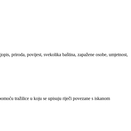
ljopis, priroda, povijest, svekolika baština, zapažene osobe, umjetnost,
 pomoću tražilice u koju se upisuju riječi povezane s iskanom