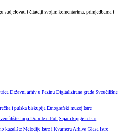
gu sudjelovati i čitatelji svojim komentarima, primjedbama i
trica
Državni arhiv u Pazinu
Digitalizirana građa Sveučilišne
rečka i pulska biskupija
Etnografski muzej Istre
veučilište Jurja Dobrile u Puli
Sajam knjige u Istri
no kazalište
Melodije Istre i Kvarnera
Arhiva Glasa Istre