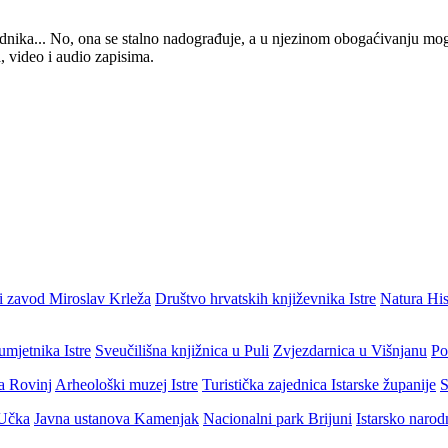
 urednika... No, ona se stalno nadograđuje, a u njezinom obogaćivanju mo
, video i audio zapisima.
i zavod Miroslav Krleža
Društvo hrvatskih književnika Istre
Natura His
umjetnika Istre
Sveučilišna knjižnica u Puli
Zvjezdarnica u Višnjanu
Po
ja Rovinj
Arheološki muzej Istre
Turistička zajednica Istarske županije
S
 Učka
Javna ustanova Kamenjak
Nacionalni park Brijuni
Istarsko narod