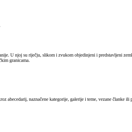
.
anije. U njoj su riječju, slikom i zvukom objedinjeni i predstavljeni zem
tičkim granicama.
kroz abecedarij, naznačene kategorije, galerije i teme, vezane članke ili