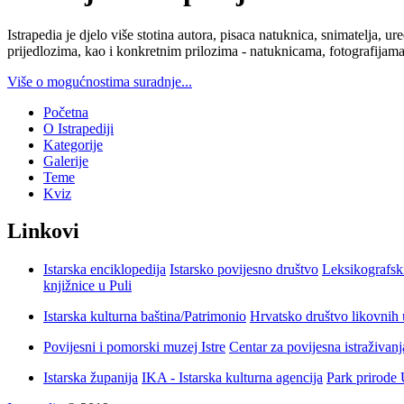
Istrapedia je djelo više stotina autora, pisaca natuknica, snimatelja,
prijedlozima, kao i konkretnim prilozima - natuknicama, fotografijama
Više o mogućnostima suradnje...
Početna
O Istrapediji
Kategorije
Galerije
Teme
Kviz
Linkovi
Istarska enciklopedija
Istarsko povijesno društvo
Leksikografsk
knjižnice u Puli
Istarska kulturna baština/Patrimonio
Hrvatsko društvo likovnih 
Povijesni i pomorski muzej Istre
Centar za povijesna istraživan
Istarska županija
IKA - Istarska kulturna agencija
Park prirode