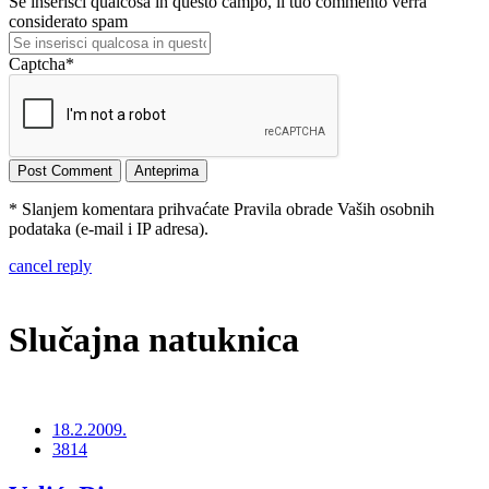
Se inserisci qualcosa in questo campo, il tuo commento verrà
considerato spam
Captcha
*
* Slanjem komentara prihvaćate Pravila obrade Vaših osobnih
podataka (e-mail i IP adresa).
cancel reply
Slučajna natuknica
18.2.2009.
3814