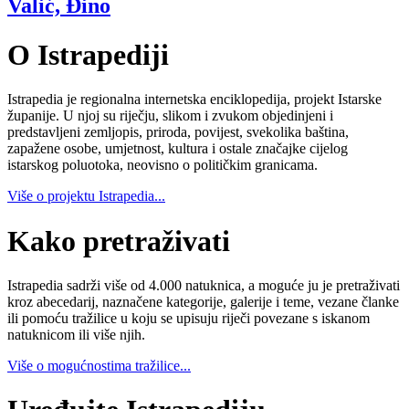
Valić, Đino
O Istrapediji
Istrapedia je regionalna internetska enciklopedija, projekt Istarske
županije. U njoj su riječju, slikom i zvukom objedinjeni i
predstavljeni zemljopis, priroda, povijest, svekolika baština,
zapažene osobe, umjetnost, kultura i ostale značajke cijelog
istarskog poluotoka, neovisno o političkim granicama.
Više o projektu Istrapedia...
Kako pretraživati
Istrapedia sadrži više od 4.000 natuknica, a moguće ju je pretraživati
kroz abecedarij, naznačene kategorije, galerije i teme, vezane članke
ili pomoću tražilice u koju se upisuju riječi povezane s iskanom
natuknicom ili više njih.
Više o mogućnostima tražilice...