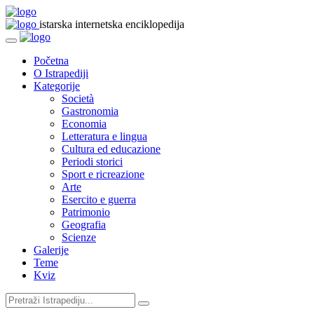
istarska internetska enciklopedija
Početna
O Istrapediji
Kategorije
Società
Gastronomia
Economia
Letteratura e lingua
Cultura ed educazione
Periodi storici
Sport e ricreazione
Arte
Esercito e guerra
Patrimonio
Geografia
Scienze
Galerije
Teme
Kviz