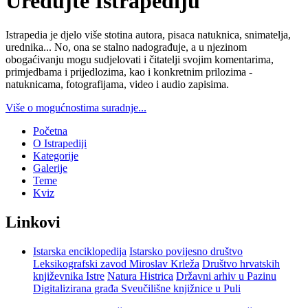
Uređujte Istrapediju
Istrapedia je djelo više stotina autora, pisaca natuknica, snimatelja,
urednika... No, ona se stalno nadograđuje, a u njezinom
obogaćivanju mogu sudjelovati i čitatelji svojim komentarima,
primjedbama i prijedlozima, kao i konkretnim prilozima -
natuknicama, fotografijama, video i audio zapisima.
Više o mogućnostima suradnje...
Početna
O Istrapediji
Kategorije
Galerije
Teme
Kviz
Linkovi
Istarska enciklopedija
Istarsko povijesno društvo
Leksikografski zavod Miroslav Krleža
Društvo hrvatskih
književnika Istre
Natura Histrica
Državni arhiv u Pazinu
Digitalizirana građa Sveučilišne knjižnice u Puli