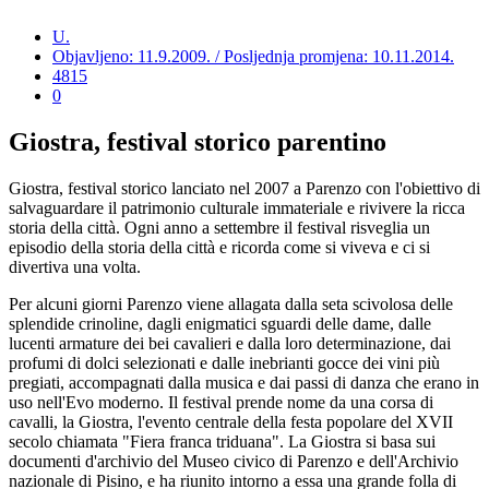
U.
Objavljeno: 11.9.2009. / Posljednja promjena: 10.11.2014.
4815
0
Giostra, festival storico parentino
Giostra, festival storico lanciato nel 2007 a Parenzo con l'obiettivo di
salvaguardare il patrimonio culturale immateriale e rivivere la ricca
storia della città. Ogni anno a settembre il festival risveglia un
episodio della storia della città e ricorda come si viveva e ci si
divertiva una volta.
Per alcuni giorni Parenzo viene allagata dalla seta scivolosa delle
splendide crinoline, dagli enigmatici sguardi delle dame, dalle
lucenti armature dei bei cavalieri e dalla loro determinazione, dai
profumi di dolci selezionati e dalle inebrianti gocce dei vini più
pregiati, accompagnati dalla musica e dai passi di danza che erano in
uso nell'Evo moderno. Il festival prende nome da una corsa di
cavalli, la Giostra, l'evento centrale della festa popolare del XVII
secolo chiamata "Fiera franca triduana". La Giostra si basa sui
documenti d'archivio del Museo civico di Parenzo e dell'Archivio
nazionale di Pisino, e ha riunito intorno a essa una grande folla di