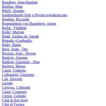
Bessières, Jean-Baptiste
Blažina, Mate
Blečić, Branko
bombardiranje Pule u Prvom svjetskom ratu
Bombig, Riccardo
Bourguignon von Baumberg, Anton
Božac, Vladimir
Božić, Marijan
Bratti, Andrea de, časnik
Brigada »Garibaldi«
Brilej, Marta
Broz, Josip - Tito
Brozina, Ivan - Slovan
Budicin, Antonio
Budicin, Giuseppe - Pino
Burstyn, Moses
Cagni, Umberto
Callegarini, Giuseppe
Cek, Davorin
cernide
Cerovac, Ljubomir
Ciano, Costanzo
Citossi, Gelindo
Città di Jesi (Iesi)
Città di Ferrara