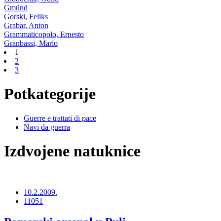
Gmünd
Gorski, Feliks
Grabar, Anton
Grammaticopolo, Ernesto
Granbassi, Mario
1
2
3
Potkategorije
Guerre e trattati di pace
Navi da guerra
Izdvojene natuknice
10.2.2009.
11051