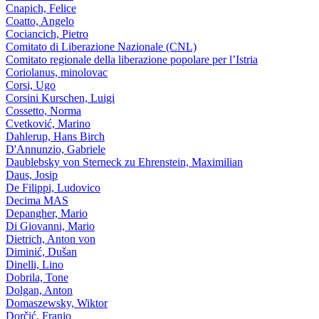
Cnapich, Felice
Coatto, Angelo
Cociancich, Pietro
Comitato di Liberazione Nazionale (CNL)
Comitato regionale della liberazione popolare per l’Istria
Coriolanus, minolovac
Corsi, Ugo
Corsini Kurschen, Luigi
Cossetto, Norma
Cvetković, Marino
Dahlerup, Hans Birch
D'Annunzio, Gabriele
Daublebsky von Sterneck zu Ehrenstein, Maximilian
Daus, Josip
De Filippi, Ludovico
Decima MAS
Depangher, Mario
Di Giovanni, Mario
Dietrich, Anton von
Diminić, Dušan
Dinelli, Lino
Dobrila, Tone
Dolgan, Anton
Domaszewsky, Wiktor
Dorčić, Franjo