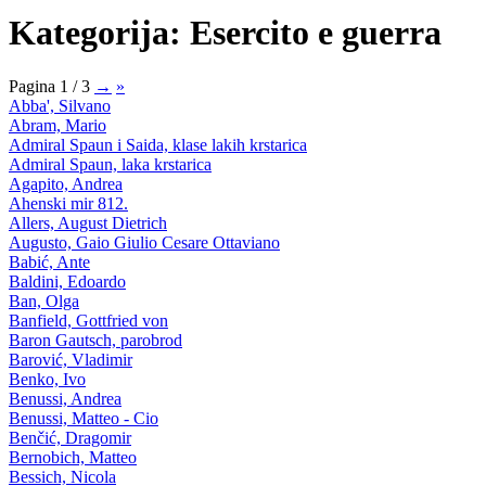
Kategorija: Esercito e guerra
Pagina 1 / 3
→
»
Abba', Silvano
Abram, Mario
Admiral Spaun i Saida, klase lakih krstarica
Admiral Spaun, laka krstarica
Agapito, Andrea
Ahenski mir 812.
Allers, August Dietrich
Augusto, Gaio Giulio Cesare Ottaviano
Babić, Ante
Baldini, Edoardo
Ban, Olga
Banfield, Gottfried von
Baron Gautsch, parobrod
Barović, Vladimir
Benko, Ivo
Benussi, Andrea
Benussi, Matteo - Cio
Benčić, Dragomir
Bernobich, Matteo
Bessich, Nicola