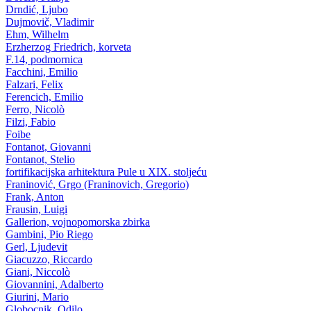
Drndić, Ljubo
Dujmovič, Vladimir
Ehm, Wilhelm
Erzherzog Friedrich, korveta
F.14, podmornica
Facchini, Emilio
Falzari, Felix
Ferencich, Emilio
Ferro, Nicolò
Filzi, Fabio
Foibe
Fontanot, Giovanni
Fontanot, Stelio
fortifikacijska arhitektura Pule u XIX. stoljeću
Franinović, Grgo (Franinovich, Gregorio)
Frank, Anton
Frausin, Luigi
Gallerion, vojnopomorska zbirka
Gambini, Pio Riego
Gerl, Ljudevit
Giacuzzo, Riccardo
Giani, Niccolò
Giovannini, Adalberto
Giurini, Mario
Globocnik, Odilo