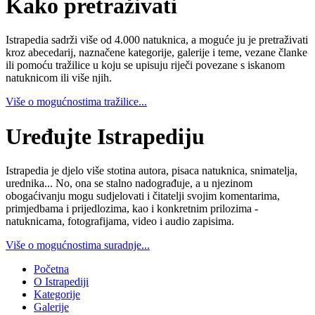
Kako pretraživati
Istrapedia sadrži više od 4.000 natuknica, a moguće ju je pretraživati
kroz abecedarij, naznačene kategorije, galerije i teme, vezane članke
ili pomoću tražilice u koju se upisuju riječi povezane s iskanom
natuknicom ili više njih.
Više o mogućnostima tražilice...
Uređujte Istrapediju
Istrapedia je djelo više stotina autora, pisaca natuknica, snimatelja,
urednika... No, ona se stalno nadograđuje, a u njezinom
obogaćivanju mogu sudjelovati i čitatelji svojim komentarima,
primjedbama i prijedlozima, kao i konkretnim prilozima -
natuknicama, fotografijama, video i audio zapisima.
Više o mogućnostima suradnje...
Početna
O Istrapediji
Kategorije
Galerije