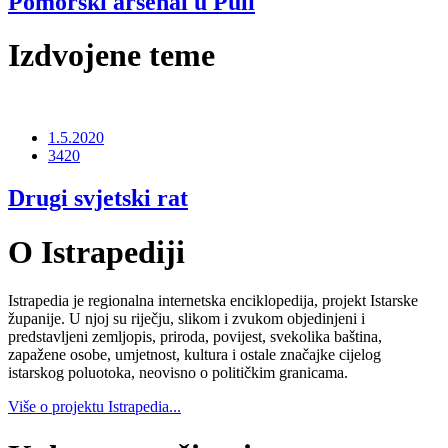
Pomorski arsenal u Puli
Izdvojene teme
1.5.2020
3420
Drugi svjetski rat
O Istrapediji
Istrapedia je regionalna internetska enciklopedija, projekt Istarske
županije. U njoj su riječju, slikom i zvukom objedinjeni i
predstavljeni zemljopis, priroda, povijest, svekolika baština,
zapažene osobe, umjetnost, kultura i ostale značajke cijelog
istarskog poluotoka, neovisno o političkim granicama.
Više o projektu Istrapedia...