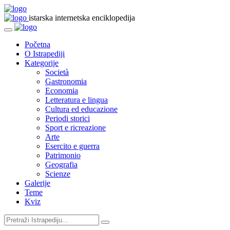
istarska internetska enciklopedija
Početna
O Istrapediji
Kategorije
Società
Gastronomia
Economia
Letteratura e lingua
Cultura ed educazione
Periodi storici
Sport e ricreazione
Arte
Esercito e guerra
Patrimonio
Geografia
Scienze
Galerije
Teme
Kviz