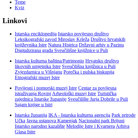
Teme
Kviz
Linkovi
Istarska enciklopedija
Istarsko povijesno društvo
Leksikografski zavod Miroslav Krleža
Društvo hrvatskih
književnika Istre
Natura Histrica
Državni arhiv u Pazinu
Digitalizirana građa Sveučilišne knjižnice u Puli
Istarska kulturna baština/Patrimonio
Hrvatsko društvo
likovnih umjetnika Istre
Sveučilišna knjižnica u Puli
Zvjezdarnica u Višnjanu
Porečka i pulska biskupija
Etnografski muzej Istre
Povijesni i pomorski muzej Istre
Centar za povijesna
istraživanja Rovinj
Arheološki muzej Istre
Turistička
zajednica Istarske županije
Sveučilište Jurja Dobrile u Puli
Sajam knjige u Istri
Istarska županija
IKA - Istarska kulturna agencija
Park prirode
Učka
Javna ustanova Kamenjak
Nacionalni park Brijuni
Istarsko narodno kazalište
Melodije Istre i Kvarnera
Arhiva
Glasa Istre