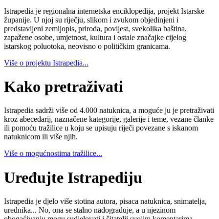
Istrapedia je regionalna internetska enciklopedija, projekt Istarske
županije. U njoj su riječju, slikom i zvukom objedinjeni i
predstavljeni zemljopis, priroda, povijest, svekolika baština,
zapažene osobe, umjetnost, kultura i ostale značajke cijelog
istarskog poluotoka, neovisno o političkim granicama.
Više o projektu Istrapedia...
Kako pretraživati
Istrapedia sadrži više od 4.000 natuknica, a moguće ju je pretraživati
kroz abecedarij, naznačene kategorije, galerije i teme, vezane članke
ili pomoću tražilice u koju se upisuju riječi povezane s iskanom
natuknicom ili više njih.
Više o mogućnostima tražilice...
Uređujte Istrapediju
Istrapedia je djelo više stotina autora, pisaca natuknica, snimatelja,
urednika... No, ona se stalno nadograđuje, a u njezinom
obogaćivanju mogu sudjelovati i čitatelji svojim komentarima,