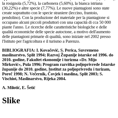
la rosignola (5,72%), la carbonera (5,60%), la bianca istriana
(30,22%) e altre specie (7,77%). Le nuove piantagioni sono state
create soprattutto con le specie straniere (leccino, frantoio,
pendolino). Con la produzione del materiale per la piantagione si
occupano alcuni piccoli produttori con una capacità di cca 50 000
piante l'anno. Le ricerche delle caratteristiche biologiche e delle
qualità economiche delle specie autoctone, a motivo dell'aumento
delle piantagioni primarie di qualità, sono iniziate nel 2002 presso
l'Istituto per l'agricoltura e il turismo a Parenzo.
BIBLIOGRAFIA: I. Kovačević, S. Perica, Suvremeno
maslinarstvo, Split 1994; Razvoj Županije istarske od 1996. do
2010. godine, Fakultet ekonomije i turizma »Dr. Mijo
Mirković«, Pula 1996; Program razvitka poljoprivrede Istarske
županije do 2010. godine, Institut za poljoprivredu i turizam,
Poreč 1998; N. Večernik, Čovjek i maslina, Split 2003; S.
Vischiot, Maslinarstvo, Rijeka 2004.
A. Milotić, E. Šetić
Slike