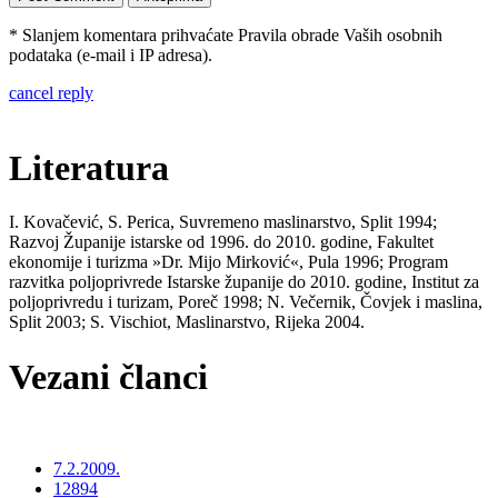
* Slanjem komentara prihvaćate Pravila obrade Vaših osobnih
podataka (e-mail i IP adresa).
cancel reply
Literatura
I. Kovačević, S. Perica, Suvremeno maslinarstvo, Split 1994;
Razvoj Županije istarske od 1996. do 2010. godine, Fakultet
ekonomije i turizma »Dr. Mijo Mirković«, Pula 1996; Program
razvitka poljoprivrede Istarske županije do 2010. godine, Institut za
poljoprivredu i turizam, Poreč 1998; N. Večernik, Čovjek i maslina,
Split 2003; S. Vischiot, Maslinarstvo, Rijeka 2004.
Vezani članci
7.2.2009.
12894