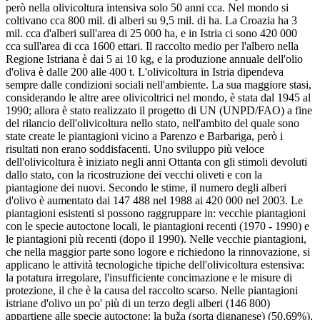
però nella olivicoltura intensiva solo 50 anni cca. Nel mondo si
coltivano cca 800 mil. di alberi su 9,5 mil. di ha. La Croazia ha 3
mil. cca d'alberi sull'area di 25 000 ha, e in Istria ci sono 420 000
cca sull'area di cca 1600 ettari. Il raccolto medio per l'albero nella
Regione Istriana è dai 5 ai 10 kg, e la produzione annuale dell'olio
d'oliva è dalle 200 alle 400 t. L'olivicoltura in Istria dipendeva
sempre dalle condizioni sociali nell'ambiente. La sua maggiore stasi,
considerando le altre aree olivicoltrici nel mondo, è stata dal 1945 al
1990; allora è stato realizzato il progetto di UN (UNPD/FAO) a fine
del rilancio dell'olivicoltura nello stato, nell'ambito del quale sono
state create le piantagioni vicino a Parenzo e Barbariga, però i
risultati non erano soddisfacenti. Uno sviluppo più veloce
dell'olivicoltura è iniziato negli anni Ottanta con gli stimoli devoluti
dallo stato, con la ricostruzione dei vecchi oliveti e con la
piantagione dei nuovi. Secondo le stime, il numero degli alberi
d'olivo è aumentato dai 147 488 nel 1988 ai 420 000 nel 2003. Le
piantagioni esistenti si possono raggruppare in: vecchie piantagioni
con le specie autoctone locali, le piantagioni recenti (1970 - 1990) e
le piantagioni più recenti (dopo il 1990). Nelle vecchie piantagioni,
che nella maggior parte sono logore e richiedono la rinnovazione, si
applicano le attività tecnologiche tipiche dell'olivicoltura estensiva:
la potatura irregolare, l'insufficiente concimazione e le misure di
protezione, il che è la causa del raccolto scarso. Nelle piantagioni
istriane d'olivo un po' più di un terzo degli alberi (146 800)
appartiene alle specie autoctone: la buža (sorta dignanese) (50,69%),