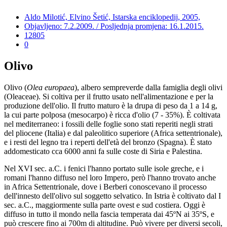
Aldo Milotić, Elvino Šetić, Istarska enciklopedij, 2005,
Objavljeno: 7.2.2009. / Posljednja promjena: 16.1.2015.
12805
0
Olivo
Olivo (
Olea europaea
), albero sempreverde dalla famiglia degli olivi
(Oleaceae). Si coltiva per il frutto usato nell'alimentazione e per la
produzione dell'olio. Il frutto maturo è la drupa di peso da 1 a 14 g,
la cui parte polposa (mesocarpo) è ricca d'olio (7 - 35%). È coltivata
nel mediterraneo: i fossili delle foglie sono stati reperiti negli strati
del pliocene (Italia) e dal paleolitico superiore (Africa settentrionale),
e i resti del legno tra i reperti dell'età del bronzo (Spagna). È stato
addomesticato cca 6000 anni fa sulle coste di Siria e Palestina.
Nel XVI sec. a.C. i fenici l'hanno portato sulle isole greche, e i
romani l'hanno diffuso nel loro Impero, però l'hanno trovato anche
in Africa Settentrionale, dove i Berberi conoscevano il processo
dell'innesto dell'olivo sul soggetto selvatico. In Istria è coltivato dal I
sec. a.C., maggiormente sulla parte ovest e sud costiera. Oggi è
diffuso in tutto il mondo nella fascia temperata dai 45ºN ai 35ºS, e
può crescere fino ai 700m di altitudine. Può vivere per diversi secoli,