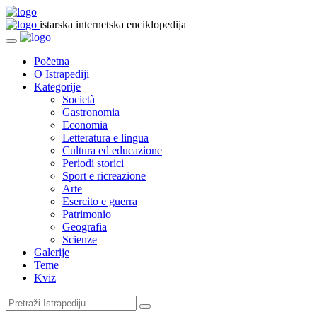
istarska internetska enciklopedija
Početna
O Istrapediji
Kategorije
Società
Gastronomia
Economia
Letteratura e lingua
Cultura ed educazione
Periodi storici
Sport e ricreazione
Arte
Esercito e guerra
Patrimonio
Geografia
Scienze
Galerije
Teme
Kviz