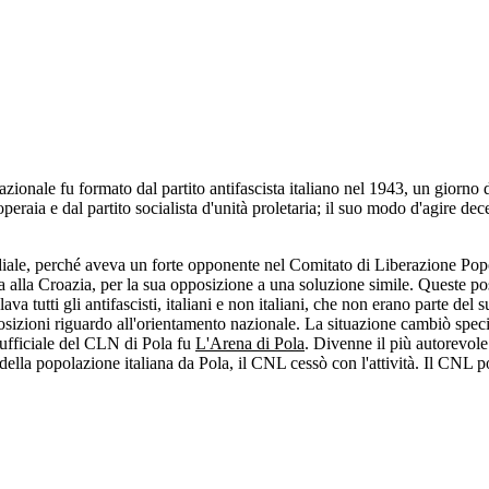
azionale
fu formato dal partito antifascista italiano nel 1943, un giorn
eraia e dal partito socialista d'unità proletaria; il suo modo d'agire dec
ondiale, perché aveva un forte opponente nel Comitato di Liberazione Po
ia alla Croazia, per la sua opposizione a una soluzione simile. Queste po
tutti gli antifascisti, italiani e non italiani, che non erano parte del
osizioni riguardo all'orientamento nazionale. La situazione cambiò specia
ufficiale del CLN di Pola fu
L'Arena di Pola
. Divenne il più autorevole
o della popolazione italiana da Pola, il CNL cessò con l'attività. Il CNL p