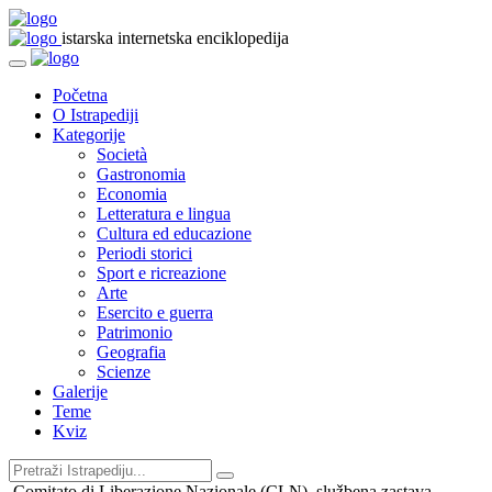
istarska internetska enciklopedija
Početna
O Istrapediji
Kategorije
Società
Gastronomia
Economia
Letteratura e lingua
Cultura ed educazione
Periodi storici
Sport e ricreazione
Arte
Esercito e guerra
Patrimonio
Geografia
Scienze
Galerije
Teme
Kviz
Comitato di Liberazione Nazionale (CLN), službena zastava