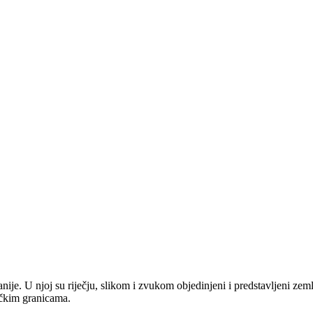
anije. U njoj su riječju, slikom i zvukom objedinjeni i predstavljeni zem
tičkim granicama.