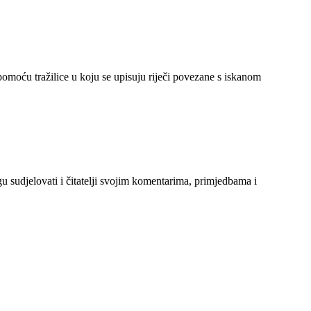
 pomoću tražilice u koju se upisuju riječi povezane s iskanom
gu sudjelovati i čitatelji svojim komentarima, primjedbama i