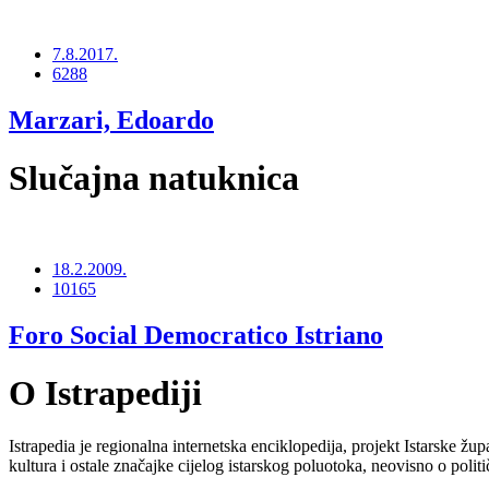
7.8.2017.
6288
Marzari, Edoardo
Slučajna natuknica
18.2.2009.
10165
Foro Social Democratico Istriano
O Istrapediji
Istrapedia je regionalna internetska enciklopedija, projekt Istarske žup
kultura i ostale značajke cijelog istarskog poluotoka, neovisno o poli