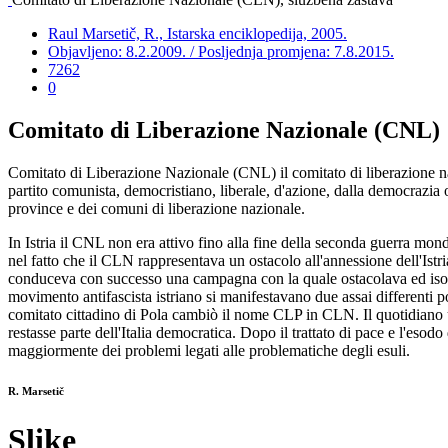
Raul Marsetič, R., Istarska enciklopedija, 2005.
Objavljeno: 8.2.2009. / Posljednja promjena: 7.8.2015.
7262
0
Comitato di Liberazione Nazionale (CNL)
Comitato di Liberazione Nazionale (CNL) il comitato di liberazione n
partito comunista, democristiano, liberale, d'azione, dalla democrazia op
province e dei comuni di liberazione nazionale.
In Istria il CNL non era attivo fino alla fine della seconda guerra m
nel fatto che il CLN rappresentava un ostacolo all'annessione dell'Istr
conduceva con successo una campagna con la quale ostacolava ed isolava 
movimento antifascista istriano si manifestavano due assai differenti p
comitato cittadino di Pola cambiò il nome CLP in CLN. Il quotidiano 
restasse parte dell'Italia democratica. Dopo il trattato di pace e l'esod
maggiormente dei problemi legati alle problematiche degli esuli.
R. Marsetič
Slike