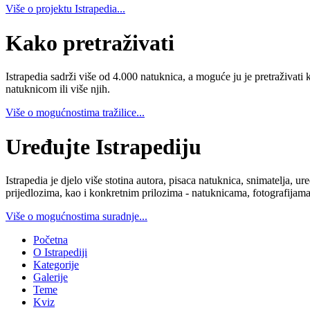
Više o projektu Istrapedia...
Kako pretraživati
Istrapedia sadrži više od 4.000 natuknica, a moguće ju je pretraživati 
natuknicom ili više njih.
Više o mogućnostima tražilice...
Uređujte Istrapediju
Istrapedia je djelo više stotina autora, pisaca natuknica, snimatelja,
prijedlozima, kao i konkretnim prilozima - natuknicama, fotografijama
Više o mogućnostima suradnje...
Početna
O Istrapediji
Kategorije
Galerije
Teme
Kviz