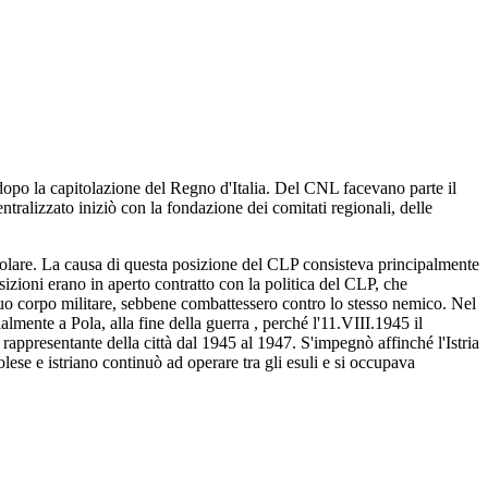
o dopo la capitolazione del Regno d'Italia. Del CNL facevano parte il
entralizzato iniziò con la fondazione dei comitati regionali, delle
polare. La causa di questa posizione del CLP consisteva principalmente
sizioni erano in aperto contratto con la politica del CLP, che
 suo corpo militare, sebbene combattessero contro lo stesso nemico. Nel
lmente a Pola, alla fine della guerra , perché l'11.VIII.1945 il
 rappresentante della città dal 1945 al 1947. S'impegnò affinché l'Istria
olese e istriano continuò ad operare tra gli esuli e si occupava