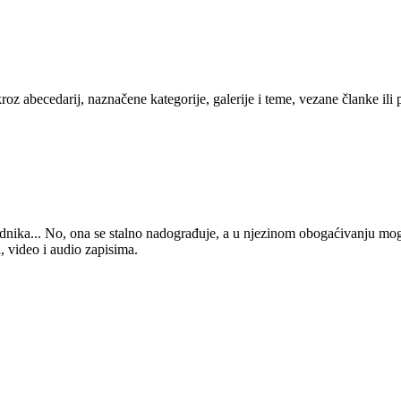
kroz abecedarij, naznačene kategorije, galerije i teme, vezane članke ili
 urednika... No, ona se stalno nadograđuje, a u njezinom obogaćivanju mo
, video i audio zapisima.