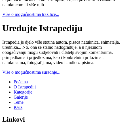
natuknicom ili više njih.
Više o mogućnostima tražilice...
Uređujte Istrapediju
Istrapedia je djelo više stotina autora, pisaca natuknica, snimatelja,
urednika... No, ona se stalno nadograđuje, a u njezinom
obogaćivanju mogu sudjelovati i čitatelji svojim komentarima,
primjedbama i prijedlozima, kao i konkretnim prilozima -
natuknicama, fotografijama, video i audio zapisima.
Više o mogućnostima suradnje...
Početna
O Istrapediji
Kategorije
Galerije
Teme
Kviz
Linkovi