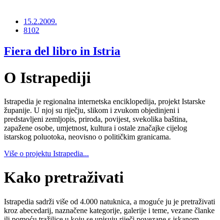
15.2.2009.
8102
Fiera del libro in Istria
O Istrapediji
Istrapedia je regionalna internetska enciklopedija, projekt Istarske
županije. U njoj su riječju, slikom i zvukom objedinjeni i
predstavljeni zemljopis, priroda, povijest, svekolika baština,
zapažene osobe, umjetnost, kultura i ostale značajke cijelog
istarskog poluotoka, neovisno o političkim granicama.
Više o projektu Istrapedia...
Kako pretraživati
Istrapedia sadrži više od 4.000 natuknica, a moguće ju je pretraživati
kroz abecedarij, naznačene kategorije, galerije i teme, vezane članke
ili pomoću tražilice u koju se upisuju riječi povezane s iskanom