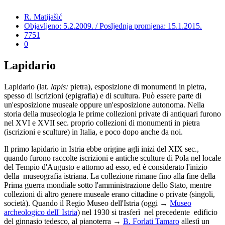
R. Matijašić
Objavljeno: 5.2.2009. / Posljednja promjena: 15.1.2015.
7751
0
Lapidario
Lapidario
(lat.
lapis:
pietra), esposizione di monumenti in pietra,
spesso di iscrizioni (epigrafia) e di scultura. Può essere parte di
un'esposizione museale oppure un'esposizione autonoma. Nella
storia della museologia le prime collezioni private di antiquari furono
nel XVI e XVII sec. proprio collezioni di monumenti in pietra
(iscrizioni e sculture) in Italia, e poco dopo anche da noi.
Il primo lapidario in Istria ebbe origine agli inizi del XIX sec.,
quando furono raccolte iscrizioni e antiche sculture di Pola nel locale
del Tempio d'Augusto e attorno ad esso, ed è considerato l'inizio
della museografia istriana. La collezione rimane fino alla fine della
Prima guerra mondiale sotto l'amministrazione dello Stato, mentre
collezioni di altro genere museale erano cittadine o private (singoli,
società). Quando il Regio Museo dell'Istria (oggi →
Museo
archeologico dell' Istria
) nel 1930 si trasferì nel precedente edificio
del ginnasio tedesco, al pianoterra →
B. Forlati Tamaro
allestì un