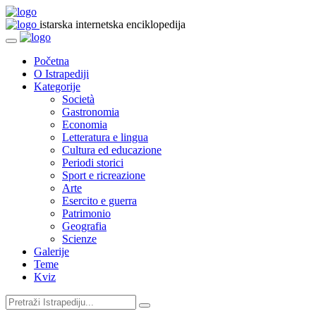
istarska internetska enciklopedija
Početna
O Istrapediji
Kategorije
Società
Gastronomia
Economia
Letteratura e lingua
Cultura ed educazione
Periodi storici
Sport e ricreazione
Arte
Esercito e guerra
Patrimonio
Geografia
Scienze
Galerije
Teme
Kviz