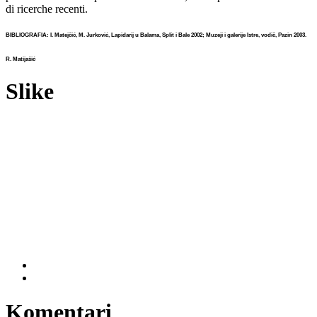
di ricerche recenti.
BIBLIOGRAFIA: I. Matejčić, M. Jurković, Lapidarij u Balama, Split i Bale 2002; Muzeji i galerije Istre, vodič, Pazin 2003.
R. Matijašić
Slike
Komentari