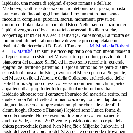
lapidario, una mostra di epigrafi d'epoca romana e dell'alto
Medioevo, sculture e decorazioni architettoniche in pietra, rimasta
praticamente fino ad oggi immutata. I monumenti romani sono
raccolti in complessi: pubblici, sacrali, monumenti privati dei
dintorni di Pola e da altre parti dell'Istria. Nelle pavimentazioni dei
lapidari vengono collocati mosaici conservati di ville rustiche,
scoperti agli inizi del XX sec. (Barbariga, Valbandon). La mostra dei
monumenti di pietra altomedioevali venne poi completata con i
risultati delle ricerche di B. Forlati Tamaro, →
M. Mirabella Roberti
e →
B. Marušić
. Un simile e ricco lapidario con monumenti risalenti
all'epoca romana esiste nel Museo patrio parentino, posizionato al
pianoterra del palazzo Sinčić, ed in esso sono raccolte in generale
epigrafi del territorio parentino. I lapidari fanno inoltre parte di altre
esposizioni museali in Istria, ovvero del Museo patrio a Pinguente,
del Museo civile ad Albona e della Collezione archeologica delle
isole Brioni. Ognuno di essi conserva monumenti antichi in pietra
appartenenti al proprio terriorio; particolare importanza ha il
lapidario albonese per il carattere liburnico del materiale scritto, nel
quale si nota l'alto livello di romanizzazione, nonchè il lapidario
pinguentino ricco di rappresentazioni pittoriche sulle epigrafi. In
alcuni luoghi (Rozzo e Fianona) i lapidari sono l'unica forma di
raccolta museale. Nuovo esempio di lapidario contemporneo è
quello a Valle, che nel 2002 venne posizionato nella cripta della
chiesa parrocchiale (autori Ivan Matejčić e Miljenko Jurković), al
posto del vecchio lapidario del XIX sec., e comprende ritrovamenti