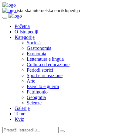
istarska internetska enciklopedija
Početna
O Istrapediji
Kategorije
Società
Gastronomia
Economia
Letteratura e lingua
Cultura ed educazione
Periodi storici
Sport e ricreazione
Arte
Esercito e guerra
Patrimonio
Geografia
Scienze
Galerije
Teme
Kviz