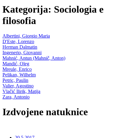
Kategorija: Sociologia e
filosofia
Albertini, Giorgio Maria
D'Este, Lorenzo
Herman Dalmatin
Ingenerio, Giovanni
Mahnić, Antun (Mahnič, Anton)
Mandić, Oleg
Mreule, Enrico
Pelikan, Wilhelm
Petric, Paulin
Valier, Agostino
Vlačić Ilirik, Matija
Zara, Antonio
Izdvojene natuknice
20.5.2017.