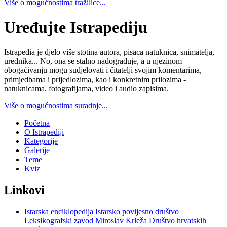
Više o mogućnostima tražilice...
Uređujte Istrapediju
Istrapedia je djelo više stotina autora, pisaca natuknica, snimatelja,
urednika... No, ona se stalno nadograđuje, a u njezinom
obogaćivanju mogu sudjelovati i čitatelji svojim komentarima,
primjedbama i prijedlozima, kao i konkretnim prilozima -
natuknicama, fotografijama, video i audio zapisima.
Više o mogućnostima suradnje...
Početna
O Istrapediji
Kategorije
Galerije
Teme
Kviz
Linkovi
Istarska enciklopedija
Istarsko povijesno društvo
Leksikografski zavod Miroslav Krleža
Društvo hrvatskih