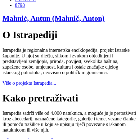
8798
Mahnić, Antun (Mahnič, Anton)
O Istrapediji
Istrapedia je regionalna internetska enciklopedija, projekt Istarske
županije. U njoj su riječju, slikom i zvukom objedinjeni i
predstavljeni zemljopis, priroda, povijest, svekolika baština,
zapažene osobe, umjetnost, kultura i ostale značajke cijelog
istarskog poluotoka, neovisno o političkim granicama.
Više o projektu Istrapedia...
Kako pretraživati
Istrapedia sadrži više od 4.000 natuknica, a moguće ju je pretraživati
kroz abecedarij, naznačene kategorije, galerije i teme, vezane članke
ili pomoću tražilice u koju se upisuju riječi povezane s iskanom
natuknicom ili više njih.