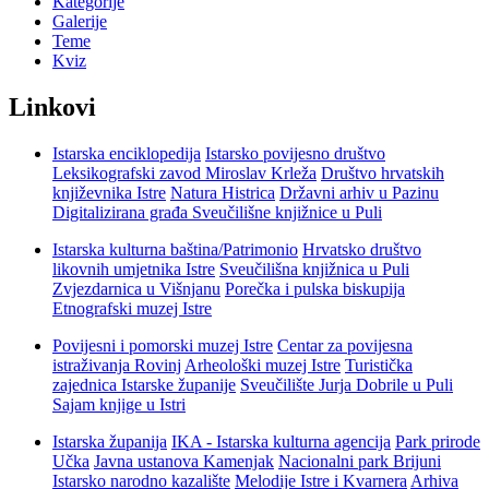
Kategorije
Galerije
Teme
Kviz
Linkovi
Istarska enciklopedija
Istarsko povijesno društvo
Leksikografski zavod Miroslav Krleža
Društvo hrvatskih
književnika Istre
Natura Histrica
Državni arhiv u Pazinu
Digitalizirana građa Sveučilišne knjižnice u Puli
Istarska kulturna baština/Patrimonio
Hrvatsko društvo
likovnih umjetnika Istre
Sveučilišna knjižnica u Puli
Zvjezdarnica u Višnjanu
Porečka i pulska biskupija
Etnografski muzej Istre
Povijesni i pomorski muzej Istre
Centar za povijesna
istraživanja Rovinj
Arheološki muzej Istre
Turistička
zajednica Istarske županije
Sveučilište Jurja Dobrile u Puli
Sajam knjige u Istri
Istarska županija
IKA - Istarska kulturna agencija
Park prirode
Učka
Javna ustanova Kamenjak
Nacionalni park Brijuni
Istarsko narodno kazalište
Melodije Istre i Kvarnera
Arhiva