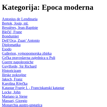
Kategorija: Epoca moderna
Antonius de Lendinaria
Bertok, Josip, ml.
Bessières, Jean-Baptiste
Blečić, Frane
Bondumier
Dell’Oca, Zuan’ Antonio
Diplomatika
Esodo
Gallerion, vojnopomorska zbirka
Grčka pravoslavna zajednica u Puli
Guerre napoleoniche
Guylforde, Sir Richard
Historicizam
Ilirske pokrajine
Jaksch, Franz
Karolina Riječka
Katastar Franje I. - Franciskanski katastar
Locke, John
Mariano iz Siene
Massari, Giorgio
Monarchia austro-ungarica