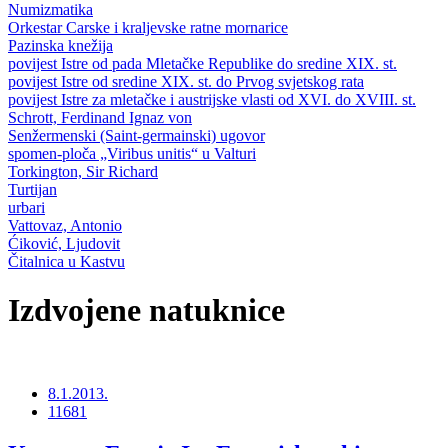
Numizmatika
Orkestar Carske i kraljevske ratne mornarice
Pazinska knežija
povijest Istre od pada Mletačke Republike do sredine XIX. st.
povijest Istre od sredine XIX. st. do Prvog svjetskog rata
povijest Istre za mletačke i austrijske vlasti od XVI. do XVIII. st.
Schrott, Ferdinand Ignaz von
Senžermenski (Saint-germainski) ugovor
spomen-ploča „Viribus unitis“ u Valturi
Torkington, Sir Richard
Turtijan
urbari
Vattovaz, Antonio
Ćiković, Ljudovit
Čitalnica u Kastvu
Izdvojene natuknice
8.1.2013.
11681