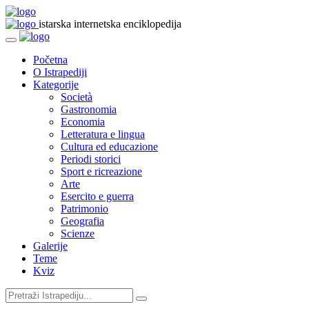
istarska internetska enciklopedija
Početna
O Istrapediji
Kategorije
Società
Gastronomia
Economia
Letteratura e lingua
Cultura ed educazione
Periodi storici
Sport e ricreazione
Arte
Esercito e guerra
Patrimonio
Geografia
Scienze
Galerije
Teme
Kviz