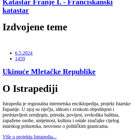
Katastar Franje I. - Franciskanski
katastar
Izdvojene teme
6.5.2024
1459
Ukinuće Mletačke Republike
O Istrapediji
Istrapedia je regionalna internetska enciklopedija, projekt Istarske
županije. U njoj su riječju, slikom i zvukom objedinjeni i
predstavljeni zemljopis, priroda, povijest, svekolika baština,
zapažene osobe, umjetnost, kultura i ostale značajke cijelog
istarskog poluotoka, neovisno o političkim granicama.
Više o projektu Istrapedia...