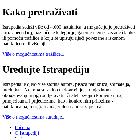
Kako pretraživati
Istrapedia sadrži više od 4.000 natuknica, a moguće ju je pretraživati
kroz abecedarij, naznačene kategorije, galerije i teme, vezane članke
ili pomoću tražilice u koju se upisuju riječi povezane s iskanom
natuknicom ili više njih.
Više o mogućnostima tražilice...
Uređujte Istrapediju
Istrapedia je djelo više stotina autora, pisaca natuknica, snimatelja,
urednika... No, ona se stalno nadograđuje, a u njezinom
obogaćivanju mogu sudjelovati i čitatelji svojim komentarima,
primjedbama i prijedlozima, kao i konkretnim prilozima -
natuknicama, fotografijama, video i audio zapisima.
Više o mogućnostima suradnje...
Početna
O Istrapediji