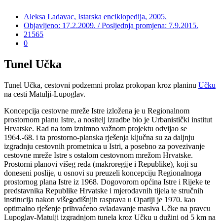
Aleksa Ladavac, Istarska enciklopedija, 2005.
Objavljeno: 17.2.2009. / Posljednja promjena: 7.9.2015.
21565
0
Tunel Učka
Tunel Učka, cestovni podzemni prolaz prokopan kroz planinu
Učku
na cesti Matulji-Lupoglav.
Koncepcija cestovne mreže Istre izložena je u Regionalnom
prostornom planu Istre, a nositelj izradbe bio je Urbanistički institut
Hrvatske. Rad na tom iznimno važnom projektu odvijao se
1964.-68. i ta prostorno-planska rješenja ključna su za daljnju
izgradnju cestovnih prometnica u Istri, a posebno za povezivanje
cestovne mreže Istre s ostalom cestovnom mrežom Hrvatske.
Prostorni planovi višeg reda (makroregije i Republike), koji su
doneseni poslije, u osnovi su preuzeli koncepciju Regionalnoga
prostornog plana Istre iz 1968. Dogovorom općina Istre i Rijeke te
predstavnika Republike Hrvatske i mjerodavnih tijela te stručnih
institucija nakon višegodišnjih rasprava u Opatiji je 1970. kao
optimalno rješenje prihvaćeno svladavanje masiva Učke na pravcu
Lupoglav-Matulji izgradnjom tunela kroz Učku u dužini od 5 km na