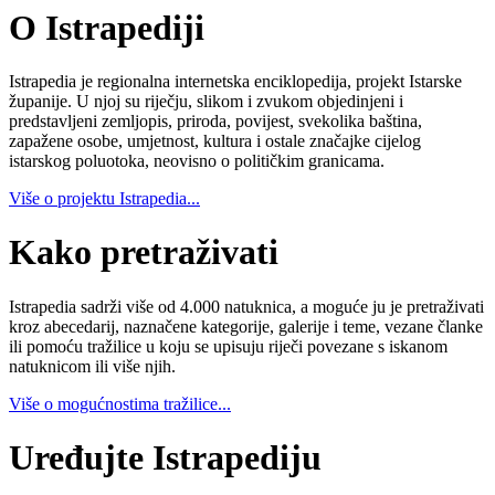
O Istrapediji
Istrapedia je regionalna internetska enciklopedija, projekt Istarske
županije. U njoj su riječju, slikom i zvukom objedinjeni i
predstavljeni zemljopis, priroda, povijest, svekolika baština,
zapažene osobe, umjetnost, kultura i ostale značajke cijelog
istarskog poluotoka, neovisno o političkim granicama.
Više o projektu Istrapedia...
Kako pretraživati
Istrapedia sadrži više od 4.000 natuknica, a moguće ju je pretraživati
kroz abecedarij, naznačene kategorije, galerije i teme, vezane članke
ili pomoću tražilice u koju se upisuju riječi povezane s iskanom
natuknicom ili više njih.
Više o mogućnostima tražilice...
Uređujte Istrapediju