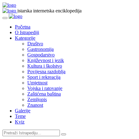
istarska internetska enciklopedija
Početna
O Istrapediji
Kategorije
Društvo
Gastronomija
Gospodarstvo
Književnost i jezik
Kultura i školstvo
Povijesna razdoblja
Sport i rekreacija
Umjetnost
Vojska i ratovanje
Zaštićena baština
Zemljopis
Znanost
Galerije
Teme
Kviz