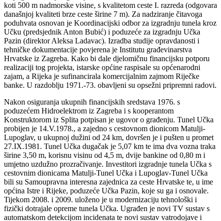
koti 500 m nadmorske visine, s kvalitetom ceste I. razreda (odgovara
današnjoj kvaliteti brze ceste širine 7 m). Za nadziranje čitavoga
poduhvata osnovan je Koordinacijski odbor za izgradnju tunela kroz
Učku (predsjednik Anton Bubić) i poduzeće za izgradnju Učka
Pazin (direktor Aleksa Ladavac). Izradba studije opravdanosti i
tehničke dokumentacije povjerena je Institutu građevinarstva
Hrvatske iz Zagreba. Kako bi dale djelomičnu financijsku potporu
realizaciji tog projekta, istarske općine raspisale su općenarodni
zajam, a Rijeka je sufinancirala komercijalnim zajmom Riječke
banke. U razdoblju 1971.-73. obavljeni su opsežni pripremni radovi.
Nakon osiguranja ukupnih financijskih sredstava 1976. s
poduzećem Hidroelektrom iz Zagreba i s kooperantom
Konstruktorom iz Splita potpisan je ugovor o građenju. Tunel Učka
probijen je 14.V.1978., a zajedno s cestovnom dionicom Matulji-
Lupoglav, u ukupnoj dužini od 24 km, dovršen je i pušten u promet
27.IX.1981. Tunel Učka dugačak je 5,07 km te ima dva vozna traka
širine 3,50 m, korisnu visinu od 4,5 m, dvije bankine od 0,80 m i
umjetno uzdužno prozračivanje. Investitori izgradnje tunela Učka s
cestovnim dionicama Matulji-Tunel Učka i Lupoglav-Tunel Učka
bili su Samoupravna interesna zajednica za ceste Hrvatske te, u ime
općina Istre i Rijeke, poduzeće Učka Pazin, koje su ga i osnovale.
Tijekom 2008. i 2009. uloženo je u modernizaciju tehnološki i
fizički dotrajale opreme tunela Učka. Ugrađen je novi TV sustav s
automatskom detekcijom incidenata te novi sustav vatrodojave i