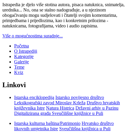
Istrapedia je djelo više stotina autora, pisaca natuknica, snimatelja,
urednika... No, ona se stalno nadograđuje, a u njezinom
obogaćivanju mogu sudjelovati i čitatelji svojim komentarima,
primjedbama i prijedlozima, kao i konkretnim prilozima -
natuknicama, fotografijama, video i audio zapisima.
Više o mogućnostima suradnje...
Početna
O Istrapediji
Kategorije
Galerije
Teme
Kviz
Linkovi
Istarska enciklopedija
Istarsko povijesno društvo
Leksikografski zavod Miroslav Krleža
Društvo hrvatskih
književnika Istre
Natura Histrica
Državni arhiv u Pazinu
Digitalizirana građa Sveučilišne knjižnice u Puli
Istarska kulturna baština/Patrimonio
Hrvatsko društvo
likovnih umjetnika Istre
Sveučilišna knjižnica u Puli