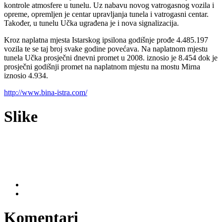
kontrole atmosfere u tunelu. Uz nabavu novog vatrogasnog vozila i
opreme, opremljen je centar upravljanja tunela i vatrogasni centar.
Također, u tunelu Učka ugrađena je i nova signalizacija.
Kroz naplatna mjesta Istarskog ipsilona godišnje prođe 4.485.197
vozila te se taj broj svake godine povećava. Na naplatnom mjestu
tunela Učka prosječni dnevni promet u 2008. iznosio je 8.454 dok je
prosječni godišnji promet na naplatnom mjestu na mostu Mirna
iznosio 4.934.
http://www.bina-istra.com/
Slike
Komentari