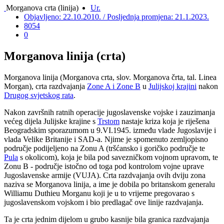
Morganova crta (linija)
Ur.
Objavljeno: 22.10.2010. / Posljednja promjena: 21.1.2023.
8054
0
Morganova linija (crta)
Morganova linija (Morganova crta, slov. Morganova črta, tal. Linea
Morgan), crta razdvajanja
Zone A i Zone B
u
Julijskoj krajini
nakon
Drugog svjetskog rata
.
Nakon završnih ratnih operacije jugoslavenske vojske i zauzimanja
većeg dijela Julijske krajine s
Trstom
nastaje kriza koja je riješena
Beogradskim sporazumom u 9.VI.1945. između vlade Jugoslavije i
vlada Velike Britanije i SAD-a. Njime je spomenuto zemljopisno
područje podijeljeno na Zonu A (tršćansko i goričko područje te
Pula
s okolicom), koja je bila pod savezničkom vojnom upravom, te
Zonu B - područje istočno od toga pod kontrolom vojne uprave
Jugoslavenske armije (VUJA). Crta razdvajanja ovih dviju zona
naziva se Morganova linija, a ime je dobila po britanskom generalu
Williamu Duthieu Morganu koji je u to vrijeme pregovarao s
jugoslavenskom vojskom i bio predlagač ove linije razdvajanja.
Ta je crta jednim dijelom u grubo kasnije bila granica razdvajanja