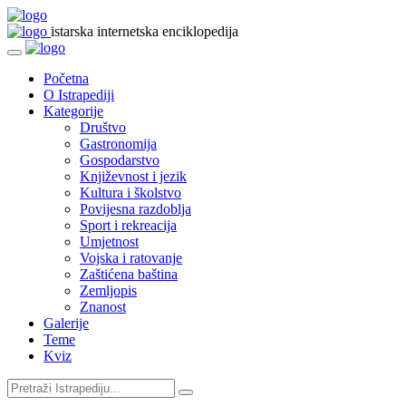
istarska internetska enciklopedija
Početna
O Istrapediji
Kategorije
Društvo
Gastronomija
Gospodarstvo
Književnost i jezik
Kultura i školstvo
Povijesna razdoblja
Sport i rekreacija
Umjetnost
Vojska i ratovanje
Zaštićena baština
Zemljopis
Znanost
Galerije
Teme
Kviz