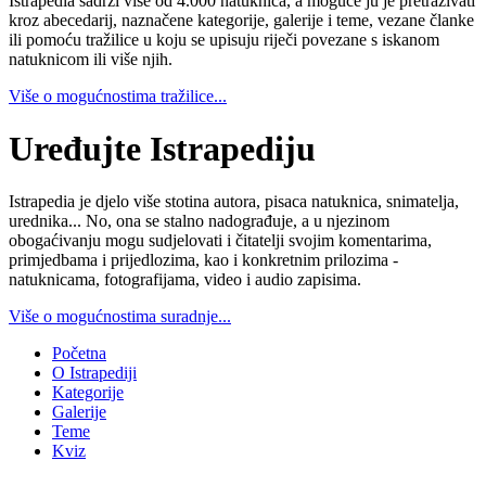
Istrapedia sadrži više od 4.000 natuknica, a moguće ju je pretraživati
kroz abecedarij, naznačene kategorije, galerije i teme, vezane članke
ili pomoću tražilice u koju se upisuju riječi povezane s iskanom
natuknicom ili više njih.
Više o mogućnostima tražilice...
Uređujte Istrapediju
Istrapedia je djelo više stotina autora, pisaca natuknica, snimatelja,
urednika... No, ona se stalno nadograđuje, a u njezinom
obogaćivanju mogu sudjelovati i čitatelji svojim komentarima,
primjedbama i prijedlozima, kao i konkretnim prilozima -
natuknicama, fotografijama, video i audio zapisima.
Više o mogućnostima suradnje...
Početna
O Istrapediji
Kategorije
Galerije
Teme
Kviz