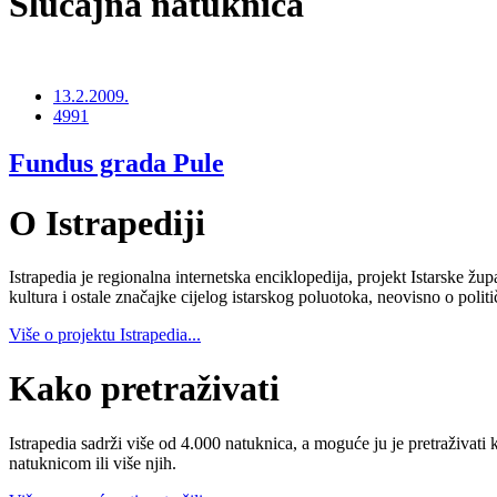
Slučajna natuknica
13.2.2009.
4991
Fundus grada Pule
O Istrapediji
Istrapedia je regionalna internetska enciklopedija, projekt Istarske žup
kultura i ostale značajke cijelog istarskog poluotoka, neovisno o poli
Više o projektu Istrapedia...
Kako pretraživati
Istrapedia sadrži više od 4.000 natuknica, a moguće ju je pretraživati 
natuknicom ili više njih.