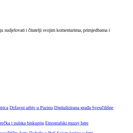
gu sudjelovati i čitatelji svojim komentarima, primjedbama i
trica
Državni arhiv u Pazinu
Digitalizirana građa Sveučilišne
rečka i pulska biskupija
Etnografski muzej Istre