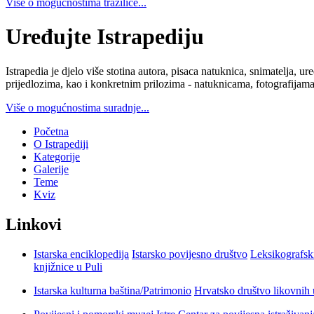
Više o mogućnostima tražilice...
Uređujte Istrapediju
Istrapedia je djelo više stotina autora, pisaca natuknica, snimatelja,
prijedlozima, kao i konkretnim prilozima - natuknicama, fotografijama
Više o mogućnostima suradnje...
Početna
O Istrapediji
Kategorije
Galerije
Teme
Kviz
Linkovi
Istarska enciklopedija
Istarsko povijesno društvo
Leksikografsk
knjižnice u Puli
Istarska kulturna baština/Patrimonio
Hrvatsko društvo likovnih 