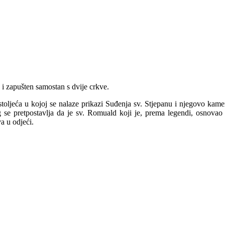
 i zapušten samostan s dvije crkve.
stoljeća u kojoj se nalaze prikazi Suđenja sv. Stjepanu i njegovo kamen
g se pretpostavlja da je sv. Romuald koji je, prema legendi, osnovao 
a u odjeći.