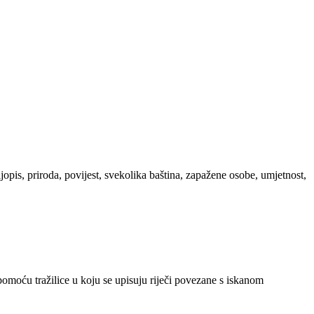
ljopis, priroda, povijest, svekolika baština, zapažene osobe, umjetnost,
 pomoću tražilice u koju se upisuju riječi povezane s iskanom