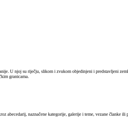
anije. U njoj su riječju, slikom i zvukom objedinjeni i predstavljeni zem
tičkim granicama.
kroz abecedarij, naznačene kategorije, galerije i teme, vezane članke ili