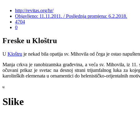
http://revitas.org/hr/
Objavljeno: 11.11.2011. / Posljednja promjena: 6.2.2018.
4704
0
Freske u Kloštru
U
Kloštru
je nekad bila opatija sv. Mihovila od čega je ostao napušten
Manja crkva je ranobizantska građevina, a veća sv. Mihovila, iz 11. 
očuvani prikaz je svetac na desnoj strani trijumfalnog luka za koje
karolinških elemenata u ornamentici do helenističko-orijentalnih motiv
U.
Slike