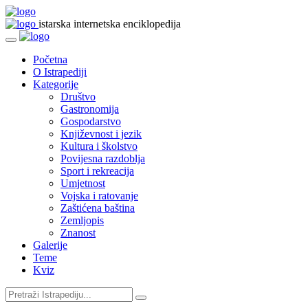
istarska internetska enciklopedija
Početna
O Istrapediji
Kategorije
Društvo
Gastronomija
Gospodarstvo
Književnost i jezik
Kultura i školstvo
Povijesna razdoblja
Sport i rekreacija
Umjetnost
Vojska i ratovanje
Zaštićena baština
Zemljopis
Znanost
Galerije
Teme
Kviz