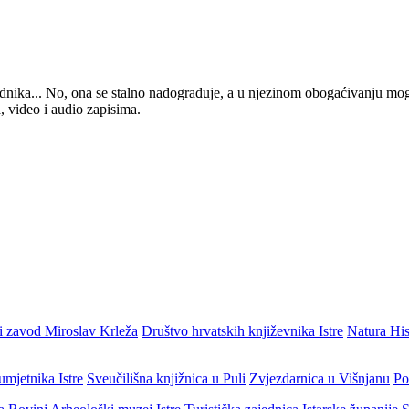
 urednika... No, ona se stalno nadograđuje, a u njezinom obogaćivanju mo
, video i audio zapisima.
i zavod Miroslav Krleža
Društvo hrvatskih književnika Istre
Natura His
umjetnika Istre
Sveučilišna knjižnica u Puli
Zvjezdarnica u Višnjanu
Po