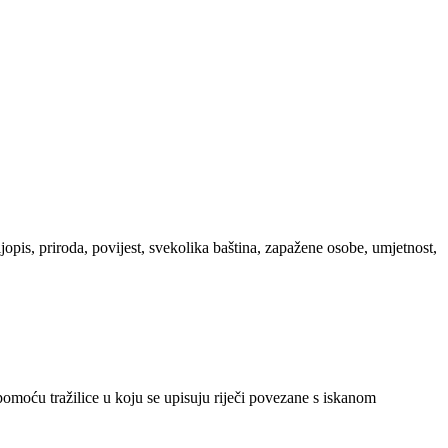
ljopis, priroda, povijest, svekolika baština, zapažene osobe, umjetnost,
 pomoću tražilice u koju se upisuju riječi povezane s iskanom