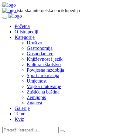
istarska internetska enciklopedija
Početna
O Istrapediji
Kategorije
Društvo
Gastronomija
Gospodarstvo
Književnost i jezik
Kultura i školstvo
Povijesna razdoblja
Sport i rekreacija
Umjetnost
Vojska i ratovanje
Zaštićena baština
Zemljopis
Znanost
Galerije
Teme
Kviz