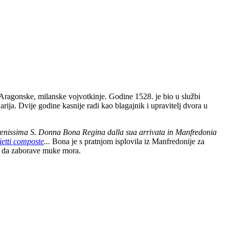
e Aragonske, milanske vojvotkinje. Godine 1528. je bio u službi
ija. Dvije godine kasnije radi kao blagajnik i upravitelj dvora u
erenissima S. Donna Bona Regina dalla sua arrivata in Manfredonia
ietti composte
...
Bona je s pratnjom isplovila iz Manfredonije za
na da zaborave muke mora.