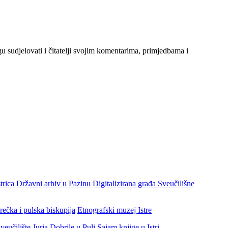
gu sudjelovati i čitatelji svojim komentarima, primjedbama i
trica
Državni arhiv u Pazinu
Digitalizirana građa Sveučilišne
rečka i pulska biskupija
Etnografski muzej Istre
veučilište Jurja Dobrile u Puli
Sajam knjige u Istri