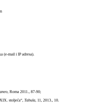
am
 (e-mail i IP adresa).
raneo
, Roma 2011., 87-90;
 XIX. stoljeća
“
,
Tabula
, 11, 2013., 10.