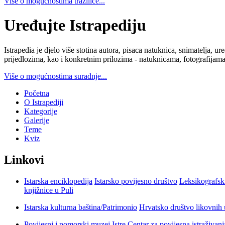
Više o mogućnostima tražilice...
Uređujte Istrapediju
Istrapedia je djelo više stotina autora, pisaca natuknica, snimatelja,
prijedlozima, kao i konkretnim prilozima - natuknicama, fotografijama
Više o mogućnostima suradnje...
Početna
O Istrapediji
Kategorije
Galerije
Teme
Kviz
Linkovi
Istarska enciklopedija
Istarsko povijesno društvo
Leksikografsk
knjižnice u Puli
Istarska kulturna baština/Patrimonio
Hrvatsko društvo likovnih 
Povijesni i pomorski muzej Istre
Centar za povijesna istraživan