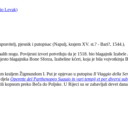
zio Levak)
vitelj, pjesnik i putopisac (Napulj, krajem XV. st.? - Bari?, 1544.).
malih nogu. Povijesni izvori potvrđuju da je 1518. bio blagajnik Izabel
o blagajnika Bone Sforza, Izabeline kćeri, koja je bila vojvotkinja Bar
kim kraljem Žigmundom I. Put je opjevao u putopisu
Il Viaggio della S
 djela
Operette del Parthenopeo Suauio in vari tempij et per diversi sub
ili kopnom preko Beča do Poljske. U Rijeci su se zabavljali devet da