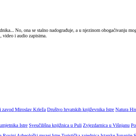
 urednika... No, ona se stalno nadograđuje, a u njezinom obogaćivanju mo
, video i audio zapisima.
i zavod Miroslav Krleža
Društvo hrvatskih književnika Istre
Natura His
umjetnika Istre
Sveučilišna knjižnica u Puli
Zvjezdarnica u Višnjanu
Po
ja Rovinj
Arheološki muzej Istre
Turistička zajednica Istarske županije
S