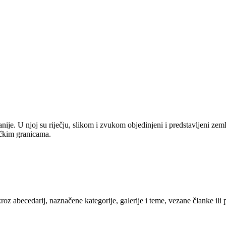
anije. U njoj su riječju, slikom i zvukom objedinjeni i predstavljeni zem
tičkim granicama.
kroz abecedarij, naznačene kategorije, galerije i teme, vezane članke ili