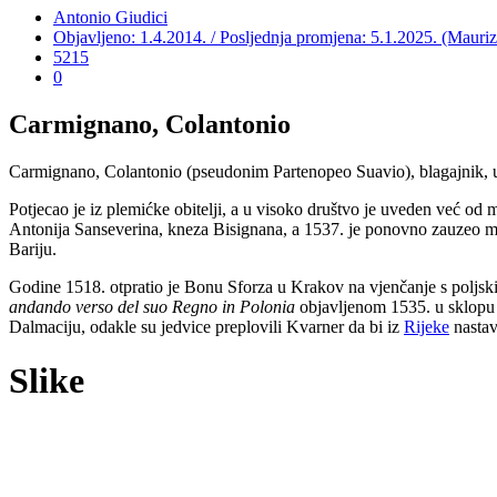
Antonio Giudici
Objavljeno: 1.4.2014. / Posljednja promjena: 5.1.2025. (Mauri
5215
0
Carmignano, Colantonio
Carmignano, Colantonio (pseudonim Partenopeo Suavio), blagajnik, upra
Potjecao je iz plemićke obitelji, a u visoko društvo je uveden već od 
Antonija Sanseverina, kneza Bisignana, a 1537. je ponovno zauzeo mjest
Bariju.
Godine 1518. otpratio je Bonu Sforza u Krakov na vjenčanje s poljs
andando verso del suo Regno in Polonia
objavljenom 1535. u sklopu
Dalmaciju, odakle su jedvice preplovili Kvarner da bi iz
Rijeke
nastav
Slike