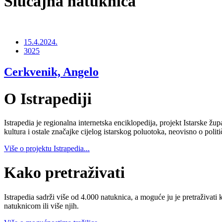
Slučajna natuknica
15.4.2024.
3025
Cerkvenik, Angelo
O Istrapediji
Istrapedia je regionalna internetska enciklopedija, projekt Istarske žup
kultura i ostale značajke cijelog istarskog poluotoka, neovisno o poli
Više o projektu Istrapedia...
Kako pretraživati
Istrapedia sadrži više od 4.000 natuknica, a moguće ju je pretraživati 
natuknicom ili više njih.