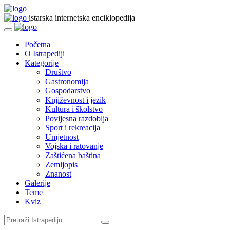
istarska internetska enciklopedija
Početna
O Istrapediji
Kategorije
Društvo
Gastronomija
Gospodarstvo
Književnost i jezik
Kultura i školstvo
Povijesna razdoblja
Sport i rekreacija
Umjetnost
Vojska i ratovanje
Zaštićena baština
Zemljopis
Znanost
Galerije
Teme
Kviz