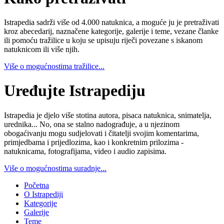
Istrapedia sadrži više od 4.000 natuknica, a moguće ju je pretraživati
kroz abecedarij, naznačene kategorije, galerije i teme, vezane članke
ili pomoću tražilice u koju se upisuju riječi povezane s iskanom
natuknicom ili više njih.
Više o mogućnostima tražilice...
Uređujte Istrapediju
Istrapedia je djelo više stotina autora, pisaca natuknica, snimatelja,
urednika... No, ona se stalno nadograđuje, a u njezinom
obogaćivanju mogu sudjelovati i čitatelji svojim komentarima,
primjedbama i prijedlozima, kao i konkretnim prilozima -
natuknicama, fotografijama, video i audio zapisima.
Više o mogućnostima suradnje...
Početna
O Istrapediji
Kategorije
Galerije
Teme