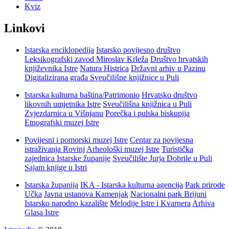
Kviz
Linkovi
Istarska enciklopedija
Istarsko povijesno društvo
Leksikografski zavod Miroslav Krleža
Društvo hrvatskih
književnika Istre
Natura Histrica
Državni arhiv u Pazinu
Digitalizirana građa Sveučilišne knjižnice u Puli
Istarska kulturna baština/Patrimonio
Hrvatsko društvo
likovnih umjetnika Istre
Sveučilišna knjižnica u Puli
Zvjezdarnica u Višnjanu
Porečka i pulska biskupija
Etnografski muzej Istre
Povijesni i pomorski muzej Istre
Centar za povijesna
istraživanja Rovinj
Arheološki muzej Istre
Turistička
zajednica Istarske županije
Sveučilište Jurja Dobrile u Puli
Sajam knjige u Istri
Istarska županija
IKA - Istarska kulturna agencija
Park prirode
Učka
Javna ustanova Kamenjak
Nacionalni park Brijuni
Istarsko narodno kazalište
Melodije Istre i Kvarnera
Arhiva
Glasa Istre