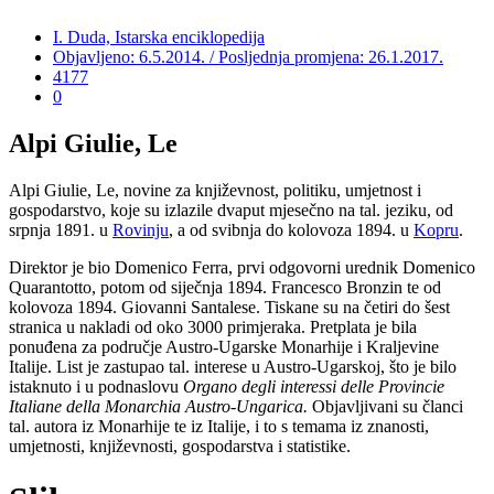
I. Duda, Istarska enciklopedija
Objavljeno: 6.5.2014. / Posljednja promjena: 26.1.2017.
4177
0
Alpi Giulie, Le
Alpi Giulie, Le, novine za književnost, politiku, umjetnost i
gospodarstvo, koje su izlazile dvaput mjesečno na tal. jeziku, od
srpnja 1891. u
Rovinju
, a od svibnja do kolovoza 1894. u
Kopru
.
Direktor je bio Domenico Ferra, prvi odgovorni urednik Domenico
Quarantotto, potom od siječnja 1894. Francesco Bronzin te od
kolovoza 1894. Giovanni Santalese. Tiskane su na četiri do šest
stranica u nakladi od oko 3000 primjeraka. Pretplata je bila
ponuđena za područje Austro-Ugarske Monarhije i Kraljevine
Italije. List je zastupao tal. interese u Austro-Ugarskoj, što je bilo
istaknuto i u podnaslovu
Organo degli interessi delle Provincie
Italiane della Monarchia Austro-Ungarica.
Objavljivani su članci
tal. autora iz Monarhije te iz Italije, i to s temama iz znanosti,
umjetnosti, književnosti, gospodarstva i statistike.