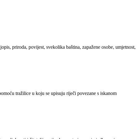
ljopis, priroda, povijest, svekolika baština, zapažene osobe, umjetnost,
 pomoću tražilice u koju se upisuju riječi povezane s iskanom