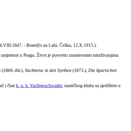
, 4.VIII.1847. - Brandýs na Labi, Češka, 12.X.1915.).
i umjetnost u Pragu. Život je posvetio znanstvenim istraživanjima
n
(1869.-84.),
Yachtreise in den Syrthen
(1873.),
Die liparischen
ač i član
k. u. k. Yachtgeschwader
, nautičkog kluba sa sjedištem u