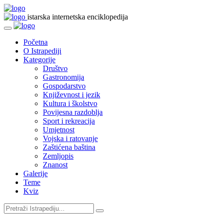
istarska internetska enciklopedija
Početna
O Istrapediji
Kategorije
Društvo
Gastronomija
Gospodarstvo
Književnost i jezik
Kultura i školstvo
Povijesna razdoblja
Sport i rekreacija
Umjetnost
Vojska i ratovanje
Zaštićena baština
Zemljopis
Znanost
Galerije
Teme
Kviz