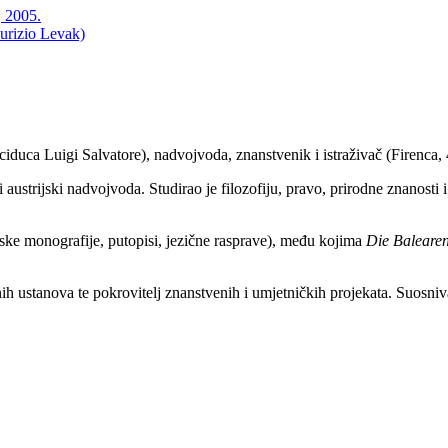
, 2005.
urizio Levak)
ciduca Luigi Salvatore), nadvojvoda, znanstvenik i istraživač (Firenca
ustrijski nadvojvoda. Studirao je filozofiju, pravo, prirodne znanosti 
dijske monografije, putopisi, jezične rasprave), među kojima
Die Baleare
ih ustanova te pokrovitelj znanstvenih i umjetničkih projekata. Suosniv