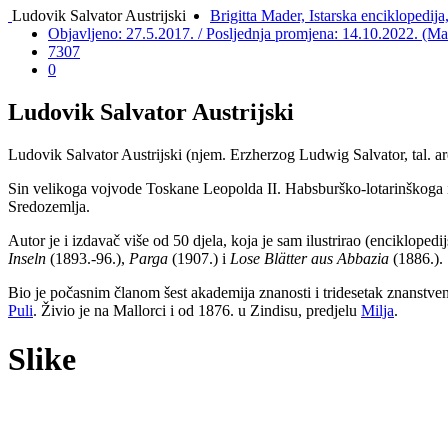
Ludovik Salvator Austrijski
Brigitta Mader, Istarska enciklopedija
Objavljeno: 27.5.2017. / Posljednja promjena: 14.10.2022. (Ma
7307
0
Ludovik Salvator Austrijski
Ludovik Salvator Austrijski (njem. Erzherzog Ludwig Salvator, tal. ar
Sin velikoga vojvode Toskane Leopolda II. Habsburško-lotarinškoga i a
Sredozemlja.
Autor je i izdavač više od 50 djela, koja je sam ilustrirao (enciklope
Inseln
(1893.-96.),
Parga
(1907.) i
Lose Blätter aus Abbazia
(1886.).
Bio je počasnim članom šest akademija znanosti i tridesetak znanstven
Puli
. Živio je na Mallorci i od 1876. u Zindisu, predjelu
Milja
.
Slike