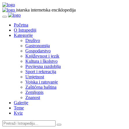
istarska internetska enciklopedija
Početna
O Istrapediji
Kategorije
Društvo
Gastronomija
Gospodarstvo
Književnost i jezik
Kultura i školstvo
Povijesna razdoblja
Sport i rekreacija
Umjetnost
Vojska i ratovanje
Zaštićena baština
Zemljopis
Znanost
Galerije
Teme
Kviz