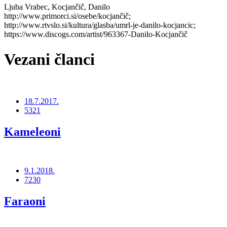
Ljuba Vrabec, Kocjančič, Danilo
http://www.primorci.si/osebe/kocjančič;
http://www.rtvslo.si/kultura/glasba/umrl-je-danilo-kocjancic;
https://www.discogs.com/artist/963367-Danilo-Kocjančič
Vezani članci
18.7.2017.
5321
Kameleoni
9.1.2018.
7230
Faraoni