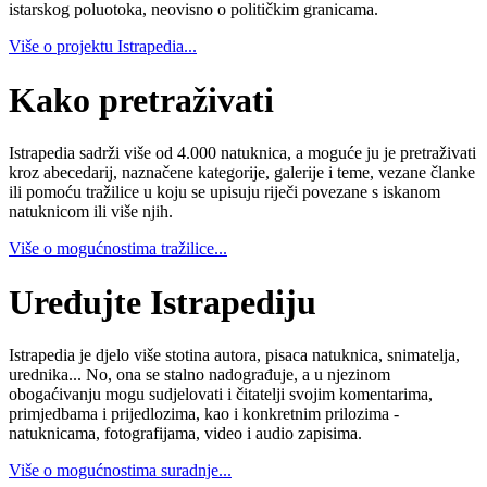
istarskog poluotoka, neovisno o političkim granicama.
Više o projektu Istrapedia...
Kako pretraživati
Istrapedia sadrži više od 4.000 natuknica, a moguće ju je pretraživati
kroz abecedarij, naznačene kategorije, galerije i teme, vezane članke
ili pomoću tražilice u koju se upisuju riječi povezane s iskanom
natuknicom ili više njih.
Više o mogućnostima tražilice...
Uređujte Istrapediju
Istrapedia je djelo više stotina autora, pisaca natuknica, snimatelja,
urednika... No, ona se stalno nadograđuje, a u njezinom
obogaćivanju mogu sudjelovati i čitatelji svojim komentarima,
primjedbama i prijedlozima, kao i konkretnim prilozima -
natuknicama, fotografijama, video i audio zapisima.
Više o mogućnostima suradnje...