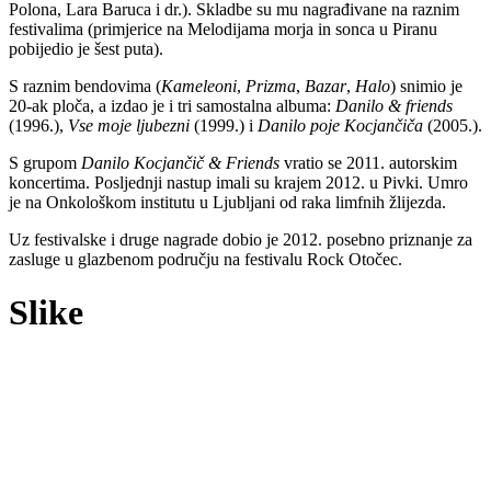
Polona, Lara Baruca i dr.). Skladbe su mu nagrađivane na raznim
festivalima (primjerice na Melodijama morja in sonca u Piranu
pobijedio je šest puta).
S raznim bendovima (
Kameleoni
,
Prizma
,
Bazar
,
Halo
) snimio je
20-ak ploča, a izdao je i tri samostalna albuma:
Danilo & friends
(1996.),
Vse moje ljubezni
(1999.) i
Danilo poje Kocjančiča
(2005.).
S grupom
Danilo Kocjančič & Friends
vratio se 2011. autorskim
koncertima. Posljednji nastup imali su krajem 2012. u Pivki. Umro
je na Onkološkom institutu u Ljubljani od raka limfnih žlijezda.
Uz festivalske i druge nagrade dobio je 2012. posebno priznanje za
zasluge u glazbenom području na festivalu Rock Otočec.
Slike