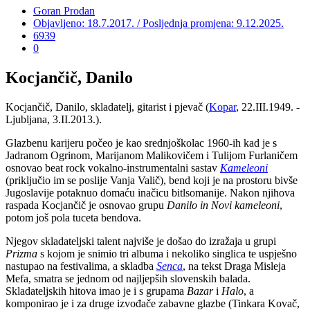
Goran Prodan
Objavljeno: 18.7.2017. / Posljednja promjena: 9.12.2025.
6939
0
Kocjančič, Danilo
Kocjančič, Danilo, skladatelj, gitarist i pjevač (
Kopar
, 22.III.1949. -
Ljubljana, 3.II.2013.).
Glazbenu karijeru počeo je kao srednjoškolac 1960-ih kad je s
Jadranom Ogrinom, Marijanom Malikovičem i Tulijom Furlaničem
osnovao beat rock vokalno-instrumentalni sastav
Kameleoni
(priključio im se poslije Vanja Valič), bend koji je na prostoru bivše
Jugoslavije potaknuo domaću inačicu bitlsomanije. Nakon njihova
raspada Kocjančič je osnovao grupu
Danilo i
n
Novi kameleoni
,
potom još pola tuceta bendova.
Njegov skladateljski talent najviše je došao do izražaja u grupi
Prizma
s kojom je snimio tri albuma i nekoliko singlica te uspješno
nastupao na festivalima, a skladba
Senca
, na tekst Draga Misleja
Mefa, smatra se jednom od najljepših slovenskih balada.
Skladateljskih hitova imao je i s grupama
Bazar
i
Halo
, a
komponirao je i za druge izvođače zabavne glazbe (Tinkara Kovač,