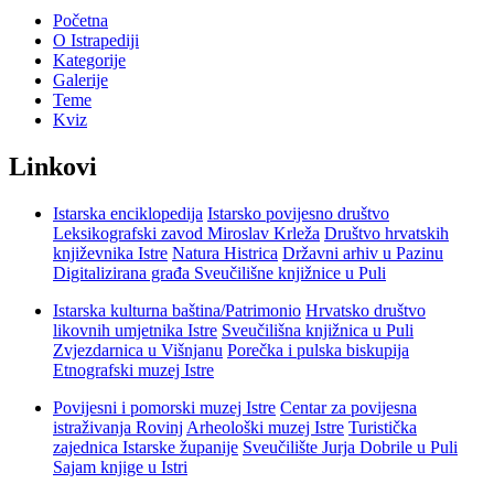
Početna
O Istrapediji
Kategorije
Galerije
Teme
Kviz
Linkovi
Istarska enciklopedija
Istarsko povijesno društvo
Leksikografski zavod Miroslav Krleža
Društvo hrvatskih
književnika Istre
Natura Histrica
Državni arhiv u Pazinu
Digitalizirana građa Sveučilišne knjižnice u Puli
Istarska kulturna baština/Patrimonio
Hrvatsko društvo
likovnih umjetnika Istre
Sveučilišna knjižnica u Puli
Zvjezdarnica u Višnjanu
Porečka i pulska biskupija
Etnografski muzej Istre
Povijesni i pomorski muzej Istre
Centar za povijesna
istraživanja Rovinj
Arheološki muzej Istre
Turistička
zajednica Istarske županije
Sveučilište Jurja Dobrile u Puli
Sajam knjige u Istri