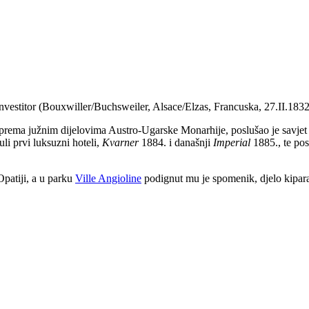
i investitor (Bouxwiller/Buchsweiler, Alsace/Elzas, Francuska, 27.II.183
i prema južnim dijelovima Austro-Ugarske Monarhije, poslušao je savjet 
li prvi luksuzni hoteli,
Kvarner
1884. i današnji
Imperial
1885., te pos
patiji, a u parku
Ville Angioline
podignut mu je spomenik, djelo kipa