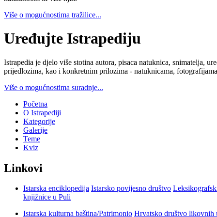
Više o mogućnostima tražilice...
Uređujte Istrapediju
Istrapedia je djelo više stotina autora, pisaca natuknica, snimatelja,
prijedlozima, kao i konkretnim prilozima - natuknicama, fotografijama
Više o mogućnostima suradnje...
Početna
O Istrapediji
Kategorije
Galerije
Teme
Kviz
Linkovi
Istarska enciklopedija
Istarsko povijesno društvo
Leksikografsk
knjižnice u Puli
Istarska kulturna baština/Patrimonio
Hrvatsko društvo likovnih 