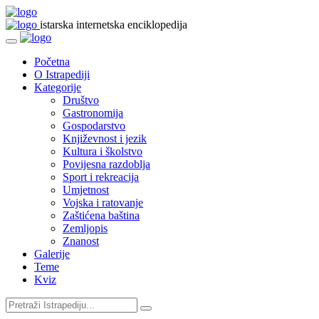
istarska internetska enciklopedija
Početna
O Istrapediji
Kategorije
Društvo
Gastronomija
Gospodarstvo
Književnost i jezik
Kultura i školstvo
Povijesna razdoblja
Sport i rekreacija
Umjetnost
Vojska i ratovanje
Zaštićena baština
Zemljopis
Znanost
Galerije
Teme
Kviz