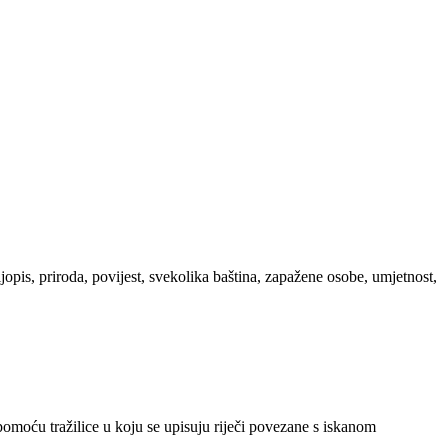
ljopis, priroda, povijest, svekolika baština, zapažene osobe, umjetnost,
 pomoću tražilice u koju se upisuju riječi povezane s iskanom