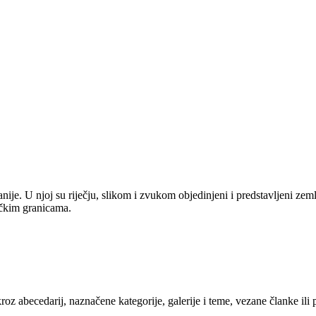
anije. U njoj su riječju, slikom i zvukom objedinjeni i predstavljeni zem
tičkim granicama.
kroz abecedarij, naznačene kategorije, galerije i teme, vezane članke ili