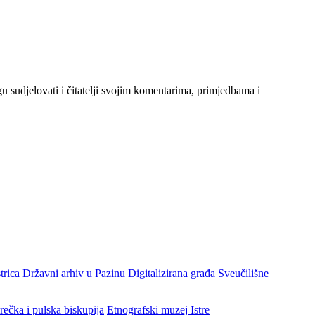
gu sudjelovati i čitatelji svojim komentarima, primjedbama i
trica
Državni arhiv u Pazinu
Digitalizirana građa Sveučilišne
rečka i pulska biskupija
Etnografski muzej Istre