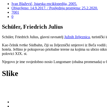
Ivan Blažević, Istarska enciklopedija, 2005.
Objavljeno: 14.9.2017. / Posljednja promjena: 25.2.2020.
7001
0
Schüler, Friedrich Julius
Schüler, Friedrich Julius, glavni ravnatelj
Južnih željeznica
, turističk
Kao čelnik tvrtke Südbahn, čiji su željeznički smjerovi iz Beča vodil
hotela. Jeftino je pokupovao priobalne terene na kojima su ubrzo niknu
polovici XIX. st.
Njegovo je ime svojedobno nosio Lungomare (obalna promenada) u O
Slike