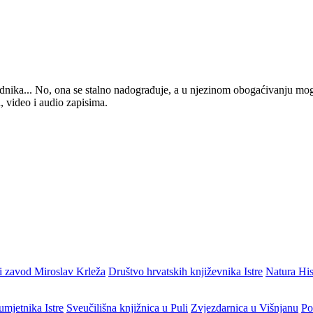
 urednika... No, ona se stalno nadograđuje, a u njezinom obogaćivanju mo
, video i audio zapisima.
i zavod Miroslav Krleža
Društvo hrvatskih književnika Istre
Natura His
umjetnika Istre
Sveučilišna knjižnica u Puli
Zvjezdarnica u Višnjanu
Po