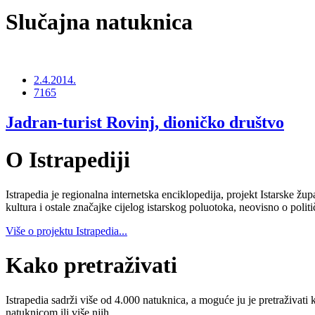
Slučajna natuknica
2.4.2014.
7165
Jadran-turist Rovinj, dioničko društvo
O Istrapediji
Istrapedia je regionalna internetska enciklopedija, projekt Istarske žup
kultura i ostale značajke cijelog istarskog poluotoka, neovisno o poli
Više o projektu Istrapedia...
Kako pretraživati
Istrapedia sadrži više od 4.000 natuknica, a moguće ju je pretraživati 
natuknicom ili više njih.