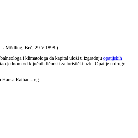
2. - Mödling, Beč, 29.V.1898.).
balneologa i klimatologa da kapital uloži u izgradnju
opatijskih
tao jednom od ključnih ličnosti za turistički uzlet Opatije u drugoj
ra Hansa Rathauskog.