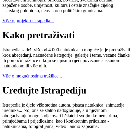
zapažene osobe, umjetnost, kultura i ostale značajke cijelog
istarskog poluotoka, neovisno o političkim granicama.
Više o projektu Istrapedia...
Kako pretraživati
Istrapedia sadrži više od 4.000 natuknica, a moguće ju je pretraživati
kroz abecedarij, naznačene kategorije, galerije i teme, vezane članke
ili pomoću tražilice u koju se upisuju riječi povezane s iskanom
natuknicom ili više njih.
Više o mogućnostima tražilice...
Uređujte Istrapediju
Istrapedia je djelo više stotina autora, pisaca natuknica, snimatelja,
urednika... No, ona se stalno nadograđuje, a u njezinom
obogaćivanju mogu sudjelovati i čitatelji svojim komentarima,
primjedbama i prijedlozima, kao i konkretnim prilozima -
natuknicama, fotografijama, video i audio zapisima.