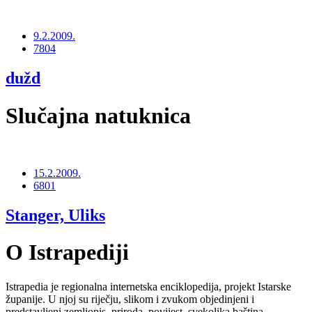
9.2.2009.
7804
dužd
Slučajna natuknica
15.2.2009.
6801
Stanger, Uliks
O Istrapediji
Istrapedia je regionalna internetska enciklopedija, projekt Istarske
županije. U njoj su riječju, slikom i zvukom objedinjeni i
predstavljeni zemljopis, priroda, povijest, svekolika baština,