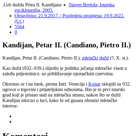
Grb dužda Petra II. Kandijana
Slaven Bertoša, Istarska
enciklopedija, 2005.
Objavljeno: 21.9.2017. / Posljednja promjena: 19.9.2022.
(Ur.)
5564
0
Kandijan, Petar II. (Candiano, Pietro II.)
Kandijan, Petar II. (Candiano, Pietro II.),
mletački
dužd
(?, X. st.).
Kao dužd (932.-939.) slijedio je politiku jačanja mletačke vlasti u
zaleđu prijestolnice, uz približavanje njemačkim carevima.
Okrenuo se i na istok, prema Istri. Venecija i
Kopar
sklopili su 932.
ugovor o trgovini i prijateljskim odnosima. Bio je to prvi istarski
grad koji je pristao stati na mletačku stranu, nakon što se dužd
Kandijan iskrcao u luci, kako bi od gusara obranio mletačke
interese.