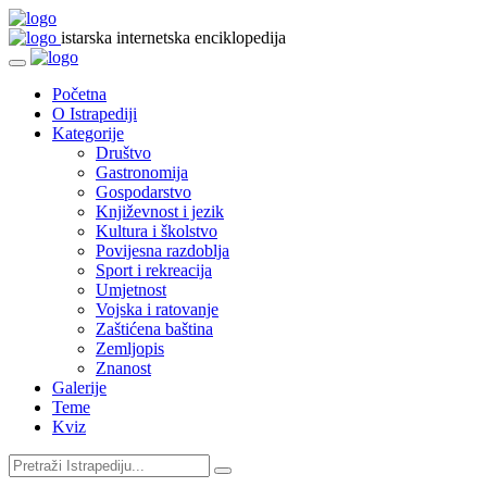
istarska internetska enciklopedija
Početna
O Istrapediji
Kategorije
Društvo
Gastronomija
Gospodarstvo
Književnost i jezik
Kultura i školstvo
Povijesna razdoblja
Sport i rekreacija
Umjetnost
Vojska i ratovanje
Zaštićena baština
Zemljopis
Znanost
Galerije
Teme
Kviz