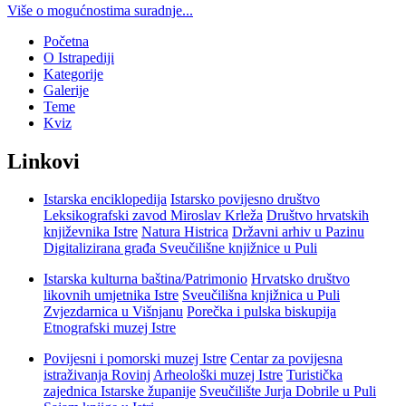
Više o mogućnostima suradnje...
Početna
O Istrapediji
Kategorije
Galerije
Teme
Kviz
Linkovi
Istarska enciklopedija
Istarsko povijesno društvo
Leksikografski zavod Miroslav Krleža
Društvo hrvatskih
književnika Istre
Natura Histrica
Državni arhiv u Pazinu
Digitalizirana građa Sveučilišne knjižnice u Puli
Istarska kulturna baština/Patrimonio
Hrvatsko društvo
likovnih umjetnika Istre
Sveučilišna knjižnica u Puli
Zvjezdarnica u Višnjanu
Porečka i pulska biskupija
Etnografski muzej Istre
Povijesni i pomorski muzej Istre
Centar za povijesna
istraživanja Rovinj
Arheološki muzej Istre
Turistička
zajednica Istarske županije
Sveučilište Jurja Dobrile u Puli