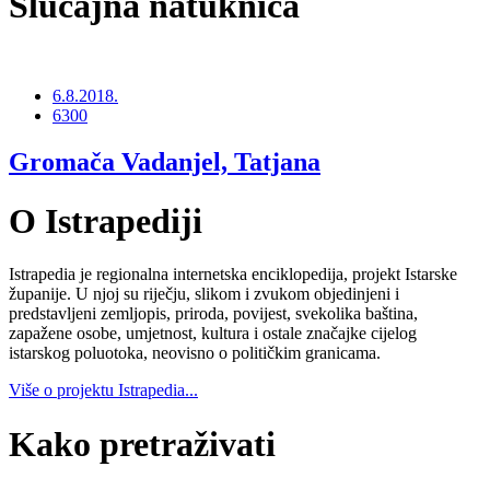
Slučajna natuknica
6.8.2018.
6300
Gromača Vadanjel, Tatjana
O Istrapediji
Istrapedia je regionalna internetska enciklopedija, projekt Istarske
županije. U njoj su riječju, slikom i zvukom objedinjeni i
predstavljeni zemljopis, priroda, povijest, svekolika baština,
zapažene osobe, umjetnost, kultura i ostale značajke cijelog
istarskog poluotoka, neovisno o političkim granicama.
Više o projektu Istrapedia...
Kako pretraživati