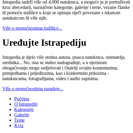
Istrapedia sadrži više od 4.000 natuknica, a moguće ju je pretraživati
kroz abecedarij, naznačene kategorije, galerije i teme, vezane članke
ili pomoću tražilice u koju se upisuju riječi povezane s iskanom
natuknicom ili više njih.
Više o mogućnostima tražilice...
Uređujte Istrapediju
Istrapedia je djelo više stotina autora, pisaca natuknica, snimatelja,
urednika... No, ona se stalno nadograđuje, a u njezinom
obogaćivanju mogu sudjelovati i čitatelji svojim komentarima,
primjedbama i prijedlozima, kao i konkretnim prilozima -
natuknicama, fotografijama, video i audio zapisima.
Više o mogućnostima suradnje...
Početna
O Istrapediji
Kategorije
Galerije
Teme
Kviz