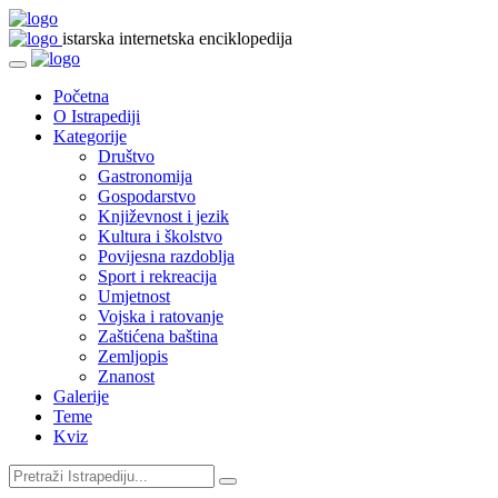
istarska internetska enciklopedija
Početna
O Istrapediji
Kategorije
Društvo
Gastronomija
Gospodarstvo
Književnost i jezik
Kultura i školstvo
Povijesna razdoblja
Sport i rekreacija
Umjetnost
Vojska i ratovanje
Zaštićena baština
Zemljopis
Znanost
Galerije
Teme
Kviz