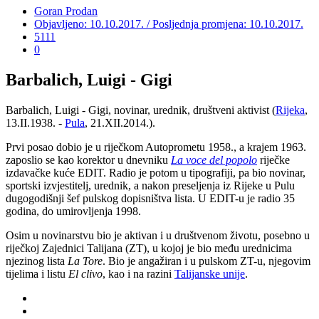
Goran Prodan
Objavljeno: 10.10.2017. / Posljednja promjena: 10.10.2017.
5111
0
Barbalich, Luigi - Gigi
Barbalich, Luigi - Gigi, novinar, urednik, društveni aktivist (
Rijeka
,
13.II.1938. -
Pula
, 21.XII.2014.).
Prvi posao dobio je u riječkom Autoprometu 1958., a krajem 1963.
zaposlio se kao korektor u dnevniku
La voce del popolo
riječke
izdavačke kuće EDIT. Radio je potom u tipografiji, pa bio novinar,
sportski izvjestitelj, urednik, a nakon preseljenja iz Rijeke u Pulu
dugogodišnji šef pulskog dopisništva lista. U EDIT-u je radio 35
godina, do umirovljenja 1998.
Osim u novinarstvu bio je aktivan i u društvenom životu, posebno u
riječkoj Zajednici Talijana (ZT), u kojoj je bio među urednicima
njezinog lista
La Tore
. Bio je angažiran i u pulskom ZT-u, njegovim
tijelima i listu
El clivo
, kao i na razini
Talijanske unije
.