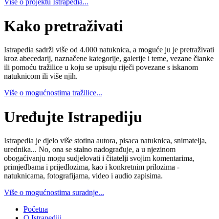
Više o projektu Istrapedia...
Kako pretraživati
Istrapedia sadrži više od 4.000 natuknica, a moguće ju je pretraživati
kroz abecedarij, naznačene kategorije, galerije i teme, vezane članke
ili pomoću tražilice u koju se upisuju riječi povezane s iskanom
natuknicom ili više njih.
Više o mogućnostima tražilice...
Uređujte Istrapediju
Istrapedia je djelo više stotina autora, pisaca natuknica, snimatelja,
urednika... No, ona se stalno nadograđuje, a u njezinom
obogaćivanju mogu sudjelovati i čitatelji svojim komentarima,
primjedbama i prijedlozima, kao i konkretnim prilozima -
natuknicama, fotografijama, video i audio zapisima.
Više o mogućnostima suradnje...
Početna
O Istrapediji