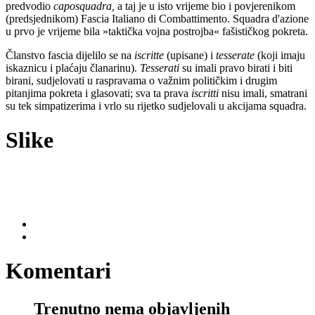
predvodio
caposquadra,
a taj je u isto vrijeme bio i povjerenikom
(predsjednikom) Fascia Italiano di Combattimento. Squadra d'azione
u prvo je vrijeme bila »taktička vojna postrojba« fašističkog pokreta.
Članstvo fascia dijelilo se na
iscritte
(upisane) i
tesserate
(koji imaju
iskaznicu i plaćaju članarinu).
Tesserati
su imali pravo birati i biti
birani, sudjelovati u raspravama o važnim političkim i drugim
pitanjima pokreta i glasovati; sva ta prava
iscritti
nisu imali, smatrani
su tek simpatizerima i vrlo su rijetko sudjelovali u akcijama squadra.
Slike
Komentari
Trenutno nema objavljenih