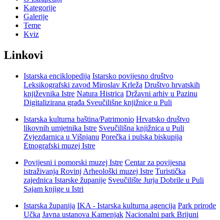
Kategorije
Galerije
Teme
Kviz
Linkovi
Istarska enciklopedija
Istarsko povijesno društvo
Leksikografski zavod Miroslav Krleža
Društvo hrvatskih
književnika Istre
Natura Histrica
Državni arhiv u Pazinu
Digitalizirana građa Sveučilišne knjižnice u Puli
Istarska kulturna baština/Patrimonio
Hrvatsko društvo
likovnih umjetnika Istre
Sveučilišna knjižnica u Puli
Zvjezdarnica u Višnjanu
Porečka i pulska biskupija
Etnografski muzej Istre
Povijesni i pomorski muzej Istre
Centar za povijesna
istraživanja Rovinj
Arheološki muzej Istre
Turistička
zajednica Istarske županije
Sveučilište Jurja Dobrile u Puli
Sajam knjige u Istri
Istarska županija
IKA - Istarska kulturna agencija
Park prirode
Učka
Javna ustanova Kamenjak
Nacionalni park Brijuni