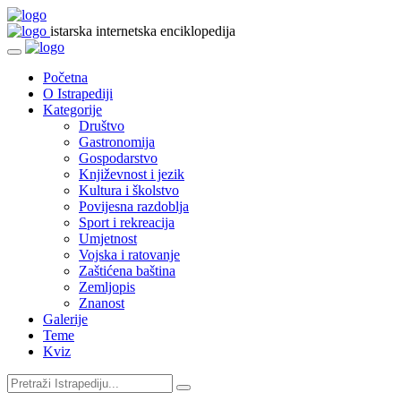
istarska internetska enciklopedija
Početna
O Istrapediji
Kategorije
Društvo
Gastronomija
Gospodarstvo
Književnost i jezik
Kultura i školstvo
Povijesna razdoblja
Sport i rekreacija
Umjetnost
Vojska i ratovanje
Zaštićena baština
Zemljopis
Znanost
Galerije
Teme
Kviz