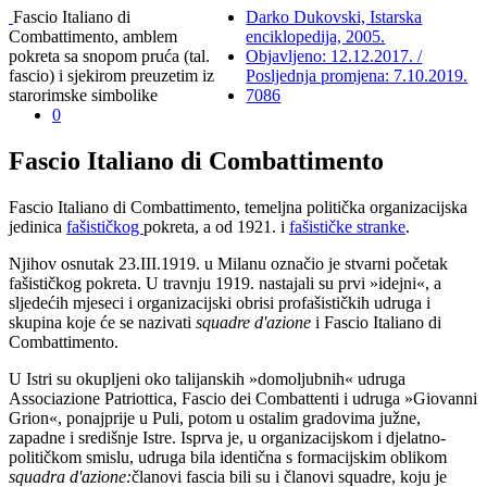
Fascio Italiano di
Darko Dukovski, Istarska
Combattimento, amblem
enciklopedija, 2005.
pokreta sa snopom pruća (tal.
Objavljeno: 12.12.2017. /
fascio) i sjekirom preuzetim iz
Posljednja promjena: 7.10.2019.
starorimske simbolike
7086
0
Fascio Italiano di Combattimento
Fascio Italiano di Combattimento, temeljna politička organizacijska
jedinica
fašističkog
pokreta, a od 1921. i
fašističke stranke
.
Njihov osnutak 23.III.1919. u Milanu označio je stvarni početak
fašističkog pokreta. U travnju 1919. nastajali su prvi »idejni«, a
sljedećih mjeseci i organizacijski obrisi profašističkih udruga i
skupina koje će se nazivati
squadre d'azione
i Fascio Italiano di
Combattimento.
U Istri su okupljeni oko talijanskih »domoljubnih« udruga
Associazione Patriottica, Fascio dei Combattenti i udruga »Giovanni
Grion«, ponajprije u Puli, potom u ostalim gradovima južne,
zapadne i središnje Istre. Isprva je, u organizacijskom i djelatno-
političkom smislu, udruga bila identična s formacijskim oblikom
squadra d'azione:
članovi fascia bili su i članovi squadre, koju je