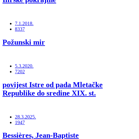
7.1.2018.
8337
Požunski mir
5.3.2020.
7202
povijest Istre od pada Mletačke
Republike do sredine XIX. st.
28.3.2025.
1947
Bessières, Jean-Baptiste