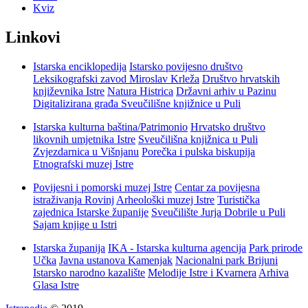
Kviz
Linkovi
Istarska enciklopedija
Istarsko povijesno društvo
Leksikografski zavod Miroslav Krleža
Društvo hrvatskih
književnika Istre
Natura Histrica
Državni arhiv u Pazinu
Digitalizirana građa Sveučilišne knjižnice u Puli
Istarska kulturna baština/Patrimonio
Hrvatsko društvo
likovnih umjetnika Istre
Sveučilišna knjižnica u Puli
Zvjezdarnica u Višnjanu
Porečka i pulska biskupija
Etnografski muzej Istre
Povijesni i pomorski muzej Istre
Centar za povijesna
istraživanja Rovinj
Arheološki muzej Istre
Turistička
zajednica Istarske županije
Sveučilište Jurja Dobrile u Puli
Sajam knjige u Istri
Istarska županija
IKA - Istarska kulturna agencija
Park prirode
Učka
Javna ustanova Kamenjak
Nacionalni park Brijuni
Istarsko narodno kazalište
Melodije Istre i Kvarnera
Arhiva
Glasa Istre