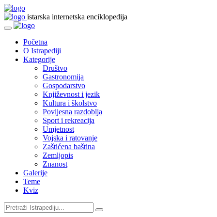
istarska internetska enciklopedija
Početna
O Istrapediji
Kategorije
Društvo
Gastronomija
Gospodarstvo
Književnost i jezik
Kultura i školstvo
Povijesna razdoblja
Sport i rekreacija
Umjetnost
Vojska i ratovanje
Zaštićena baština
Zemljopis
Znanost
Galerije
Teme
Kviz