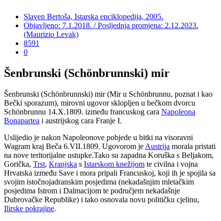
Slaven Bertoša, Istarska enciklopedija, 2005.
Objavljeno: 7.1.2018. / Posljednja promjena: 2.12.2023.
(Maurizio Levak)
8591
0
Šenbrunski (Schönbrunnski) mir
Šenbrunski (Schönbrunnski) mir (Mir u Schönbrunnu, poznat i kao
Bečki sporazum), mirovni ugovor sklopljen u bečkom dvorcu
Schönbrunnu 14.X.1809. između francuskog cara
Napoleona
Bonapartea
i austrijskog cara Franje I.
Uslijedio je nakon Napoleonove pobjede u bitki na visoravni
Wagram kraj Beča 6.VII.1809. Ugovorom je
Austrija
morala pristati
na nove teritorijalne ustupke.Tako su zapadna Koruška s Beljakom,
Gorička,
Trst
,
Kranjska
s
Istarskom knežijom
te civilna i vojna
Hrvatska između Save i mora pripali Francuskoj, koji ih je spojila sa
svojim istočnojadranskim posjedima (nekadašnjim mletačkim
posjedima Istrom i Dalmacijom te područjem nekadašnje
Dubrovačke Republike) i tako osnovala novu političku cjelinu,
Ilirske pokrajine
.