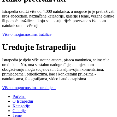
Istrapedia sadrži više od 4.000 natuknica, a moguće ju je pretraživati
kroz abecedarij, naznačene kategorije, galerije i teme, vezane članke
ili pomoću tražilice u koju se upisuju riječi povezane s iskanom
natuknicom ili više njih.
Više o mogućnostima tražilice...
Uređujte Istrapediju
Istrapedia je djelo više stotina autora, pisaca natuknica, snimatelja,
urednika... No, ona se stalno nadograđuje, a u njezinom
obogaćivanju mogu sudjelovati i čitatelji svojim komentarima,
primjedbama i prijedlozima, kao i konkretnim prilozima -
natuknicama, fotografijama, video i audio zapisima.
Više o mogućnostima suradnje...
Početna
O Istrapediji
Kategorije
Galerije
Teme