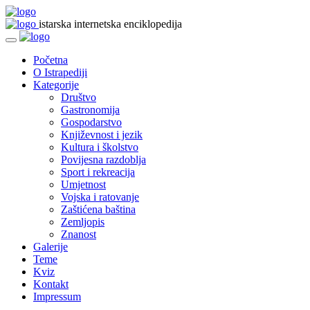
istarska internetska enciklopedija
Početna
O Istrapediji
Kategorije
Društvo
Gastronomija
Gospodarstvo
Književnost i jezik
Kultura i školstvo
Povijesna razdoblja
Sport i rekreacija
Umjetnost
Vojska i ratovanje
Zaštićena baština
Zemljopis
Znanost
Galerije
Teme
Kviz
Kontakt
Impressum