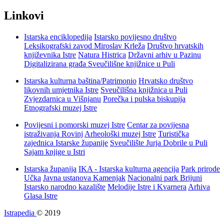
Linkovi
Istarska enciklopedija
Istarsko povijesno društvo
Leksikografski zavod Miroslav Krleža
Društvo hrvatskih
književnika Istre
Natura Histrica
Državni arhiv u Pazinu
Digitalizirana građa Sveučilišne knjižnice u Puli
Istarska kulturna baština/Patrimonio
Hrvatsko društvo
likovnih umjetnika Istre
Sveučilišna knjižnica u Puli
Zvjezdarnica u Višnjanu
Porečka i pulska biskupija
Etnografski muzej Istre
Povijesni i pomorski muzej Istre
Centar za povijesna
istraživanja Rovinj
Arheološki muzej Istre
Turistička
zajednica Istarske županije
Sveučilište Jurja Dobrile u Puli
Sajam knjige u Istri
Istarska županija
IKA - Istarska kulturna agencija
Park prirode
Učka
Javna ustanova Kamenjak
Nacionalni park Brijuni
Istarsko narodno kazalište
Melodije Istre i Kvarnera
Arhiva
Glasa Istre
Istrapedia
© 2019