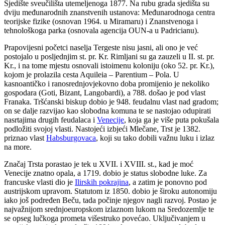
Sjedište sveučilišta utemeljenoga 1877. Na rubu grada sjedišta su
dviju međunarodnih znanstvenih ustanova: Međunarodnoga centra
teorijske fizike (osnovan 1964. u Miramaru) i Znanstvenoga i
tehnološkoga parka (osnovala agencija OUN-a u Padricianu).
Prapovijesni početci naselja Tergeste nisu jasni, ali ono je već
postojalo u posljednjim st. pr. Kr. Rimljani su ga zauzeli u II. st. pr.
Kr., i na tome mjestu osnovali istoimenu koloniju (oko 52. pr. Kr.),
kojom je prolazila cesta Aquileia – Parentium – Pola. U
kasnoantičko i ranosrednjovjekovno doba promijenio je nekoliko
gospodara (Goti, Bizant, Langobardi), a 788. došao je pod vlast
Franaka. Tršćanski biskup dobio je 948. feudalnu vlast nad gradom;
on se dalje razvijao kao slobodna komuna te se nastojao odupirati
nasrtajima drugih feudalaca i
Venecije
, koja ga je više puta pokušala
podložiti svojoj vlasti. Nastojeći izbjeći Mlečane, Trst je 1382.
priznao vlast
Habsburgovaca
, koji su tako dobili važnu luku i izlaz
na more.
Značaj Trsta porastao je tek u XVII. i XVIII. st., kad je moć
Venecije znatno opala, a 1719. dobio je status slobodne luke. Za
francuske vlasti dio je
Ilirskih pokrajina
, a zatim je ponovno pod
austrijskom upravom. Statutom iz 1850. dobio je široku autonomiju
iako još podređen Beču, tada počinje njegov nagli razvoj. Postao je
najvažnijom srednjoeuropskom izlaznom lukom na Sredozemlje te
se opseg lučkoga prometa višestruko povećao. Uključivanjem u