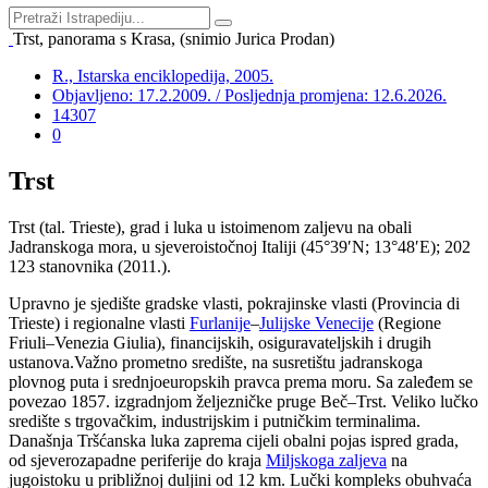
Trst, panorama s Krasa, (snimio Jurica Prodan)
R., Istarska enciklopedija, 2005.
Objavljeno: 17.2.2009. / Posljednja promjena: 12.6.2026.
14307
0
Trst
Trst (tal. Trieste), grad i luka u istoimenom zaljevu na obali
Jadranskoga mora, u sjeveroistočnoj Italiji (45°39′N; 13°48′E); 202
123 stanovnika (2011.).
Upravno je sjedište gradske vlasti, pokrajinske vlasti (Provincia di
Trieste) i regionalne vlasti
Furlanije
–
Julijske Venecije
(Regione
Friuli–Venezia Giulia), financijskih, osiguravateljskih i drugih
ustanova.Važno prometno središte, na susretištu jadranskoga
plovnog puta i srednjoeuropskih pravca prema moru. Sa zaleđem se
povezao 1857. izgradnjom željezničke pruge Beč–Trst. Veliko lučko
središte s trgovačkim, industrijskim i putničkim terminalima.
Današnja Tršćanska luka zaprema cijeli obalni pojas ispred grada,
od sjeverozapadne periferije do kraja
Miljskoga zaljeva
na
jugoistoku u približnoj duljini od 12 km. Lučki kompleks obuhvaća