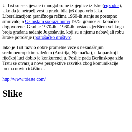
U Trst su se slijevale i mnogobrojne izbjeglice iz Istre (
egzodus
),
tako da je netrpeljivost u gradu bila još dugo vrlo jaka.
Liberalizacijom graničnoga režima 1960-ih stanje se postupno
smirivalo, a
Osimskim sporazumima
1975. granice su konačno
dogovorene. Grad je 1970-ih i 1980-ih postao stjecištem velikoga
broja građana tadanje Jugoslavije, koji su u njemu nabavljali robu
široke potrošnje (
potrošačko društvo
).
Iako je Trst razvio dobre prometne veze s nekadašnjim
srednjoeuropskim zaleđem (Austrija, Njemačka), u koparskoj i
riječkoj luci dobio je konkurenciju. Poslije pada Berlinskoga zida
Trstu se otvaraju nove perspektive razvitka zbog komunikacije
prema novim tržištima.
http://www.trieste.com/
Slike