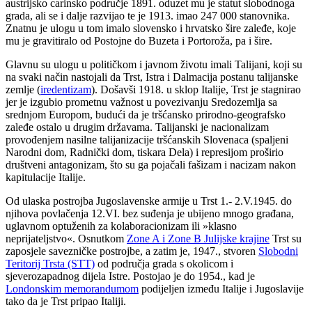
austrijsko carinsko područje 1891. oduzet mu je statut slobodnoga
grada, ali se i dalje razvijao te je 1913. imao 247 000 stanovnika.
Znatnu je ulogu u tom imalo slovensko i hrvatsko šire zaleđe, koje
mu je gravitiralo od Postojne do Buzeta i Portoroža, pa i šire.
Glavnu su ulogu u političkom i javnom životu imali Talijani, koji su
na svaki način nastojali da Trst, Istra i Dalmacija postanu talijanske
zemlje (
iredentizam
). Došavši 1918. u sklop Italije, Trst je stagnirao
jer je izgubio prometnu važnost u povezivanju Sredozemlja sa
srednjom Europom, budući da je tršćansko prirodno-geografsko
zaleđe ostalo u drugim državama. Talijanski je nacionalizam
provođenjem nasilne talijanizacije tršćanskih Slovenaca (spaljeni
Narodni dom, Radnički dom, tiskara Dela) i represijom proširio
društveni antagonizam, što su ga pojačali fašizam i nacizam nakon
kapitulacije Italije.
Od ulaska postrojba Jugoslavenske armije u Trst 1.- 2.V.1945. do
njihova povlačenja 12.VI. bez suđenja je ubijeno mnogo građana,
uglavnom optuženih za kolaboracionizam ili »klasno
neprijateljstvo«. Osnutkom
Zone A i Zone B Julijske krajine
Trst su
zaposjele savezničke postrojbe, a zatim je, 1947., stvoren
Slobodni
Teritorij Trsta (STT)
od područja grada s okolicom i
sjeverozapadnog dijela Istre. Postojao je do 1954., kad je
Londonskim memorandumom
podijeljen između Italije i Jugoslavije
tako da je Trst pripao Italiji.