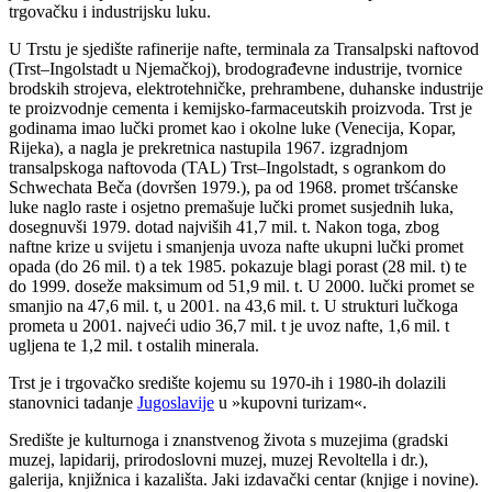
trgovačku i industrijsku luku.
U Trstu je sjedište rafinerije nafte, terminala za Transalpski naftovod
(Trst–Ingolstadt u Njemačkoj), brodograđevne industrije, tvornice
brodskih strojeva, elektrotehničke, prehrambene, duhanske industrije
te proizvodnje cementa i kemijsko-farmaceutskih proizvoda. Trst je
godinama imao lučki promet kao i okolne luke (Venecija, Kopar,
Rijeka), a nagla je prekretnica nastupila 1967. izgradnjom
transalpskoga naftovoda (TAL) Trst–Ingolstadt, s ogrankom do
Schwechata Beča (dovršen 1979.), pa od 1968. promet tršćanske
luke naglo raste i osjetno premašuje lučki promet susjednih luka,
dosegnuvši 1979. dotad najviših 41,7 mil. t. Nakon toga, zbog
naftne krize u svijetu i smanjenja uvoza nafte ukupni lučki promet
opada (do 26 mil. t) a tek 1985. pokazuje blagi porast (28 mil. t) te
do 1999. doseže maksimum od 51,9 mil. t. U 2000. lučki promet se
smanjio na 47,6 mil. t, u 2001. na 43,6 mil. t. U strukturi lučkoga
prometa u 2001. najveći udio 36,7 mil. t je uvoz nafte, 1,6 mil. t
ugljena te 1,2 mil. t ostalih minerala.
Trst je i trgovačko središte kojemu su 1970-ih i 1980-ih dolazili
stanovnici tadanje
Jugoslavije
u »kupovni turizam«.
Središte je kulturnoga i znanstvenog života s muzejima (gradski
muzej, lapidarij, prirodoslovni muzej, muzej Revoltella i dr.),
galerija, knjižnica i kazališta. Jaki izdavački centar (knjige i novine).