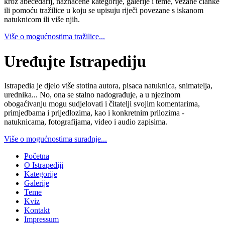
kroz abecedarij, naznačene kategorije, galerije i teme, vezane članke
ili pomoću tražilice u koju se upisuju riječi povezane s iskanom
natuknicom ili više njih.
Više o mogućnostima tražilice...
Uređujte Istrapediju
Istrapedia je djelo više stotina autora, pisaca natuknica, snimatelja,
urednika... No, ona se stalno nadograđuje, a u njezinom
obogaćivanju mogu sudjelovati i čitatelji svojim komentarima,
primjedbama i prijedlozima, kao i konkretnim prilozima -
natuknicama, fotografijama, video i audio zapisima.
Više o mogućnostima suradnje...
Početna
O Istrapediji
Kategorije
Galerije
Teme
Kviz
Kontakt
Impressum