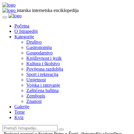
istarska internetska enciklopedija
Početna
O Istrapediji
Kategorije
Društvo
Gastronomija
Gospodarstvo
Književnost i jezik
Kultura i školstvo
Povijesna razdoblja
Sport i rekreacija
Umjetnost
Vojska i ratovanje
Zaštićena baština
Zemljopis
Znanost
Galerije
Teme
Kviz
Purisovi pogoni u Svetom Petru u Šumi, (fotografija vlasništvo