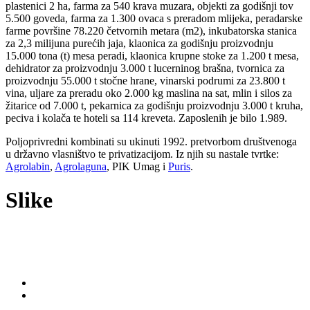
plastenici 2 ha, farma za 540 krava muzara, objekti za godišnji tov
5.500 goveda, farma za 1.300 ovaca s preradom mlijeka, peradarske
farme površine 78.220 četvornih metara (m2), inkubatorska stanica
za 2,3 milijuna purećih jaja, klaonica za godišnju proizvodnju
15.000 tona (t) mesa peradi, klaonica krupne stoke za 1.200 t mesa,
dehidrator za proizvodnju 3.000 t lucerninog brašna, tvornica za
proizvodnju 55.000 t stočne hrane, vinarski podrumi za 23.800 t
vina, uljare za preradu oko 2.000 kg maslina na sat, mlin i silos za
žitarice od 7.000 t, pekarnica za godišnju proizvodnju 3.000 t kruha,
peciva i kolača te hoteli sa 114 kreveta. Zaposlenih je bilo 1.989.
Poljoprivredni kombinati su ukinuti 1992. pretvorbom društvenoga
u državno vlasništvo te privatizacijom. Iz njih su nastale tvrtke:
Agrolabin
,
Agrolaguna
, PIK Umag i
Puris
.
Slike