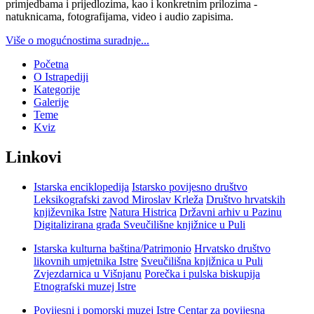
primjedbama i prijedlozima, kao i konkretnim prilozima -
natuknicama, fotografijama, video i audio zapisima.
Više o mogućnostima suradnje...
Početna
O Istrapediji
Kategorije
Galerije
Teme
Kviz
Linkovi
Istarska enciklopedija
Istarsko povijesno društvo
Leksikografski zavod Miroslav Krleža
Društvo hrvatskih
književnika Istre
Natura Histrica
Državni arhiv u Pazinu
Digitalizirana građa Sveučilišne knjižnice u Puli
Istarska kulturna baština/Patrimonio
Hrvatsko društvo
likovnih umjetnika Istre
Sveučilišna knjižnica u Puli
Zvjezdarnica u Višnjanu
Porečka i pulska biskupija
Etnografski muzej Istre
Povijesni i pomorski muzej Istre
Centar za povijesna