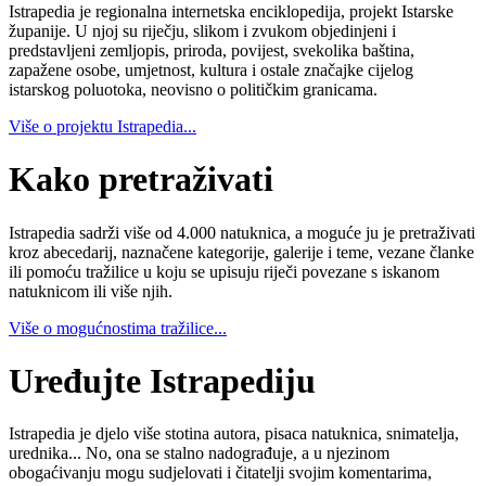
Istrapedia je regionalna internetska enciklopedija, projekt Istarske
županije. U njoj su riječju, slikom i zvukom objedinjeni i
predstavljeni zemljopis, priroda, povijest, svekolika baština,
zapažene osobe, umjetnost, kultura i ostale značajke cijelog
istarskog poluotoka, neovisno o političkim granicama.
Više o projektu Istrapedia...
Kako pretraživati
Istrapedia sadrži više od 4.000 natuknica, a moguće ju je pretraživati
kroz abecedarij, naznačene kategorije, galerije i teme, vezane članke
ili pomoću tražilice u koju se upisuju riječi povezane s iskanom
natuknicom ili više njih.
Više o mogućnostima tražilice...
Uređujte Istrapediju
Istrapedia je djelo više stotina autora, pisaca natuknica, snimatelja,
urednika... No, ona se stalno nadograđuje, a u njezinom
obogaćivanju mogu sudjelovati i čitatelji svojim komentarima,