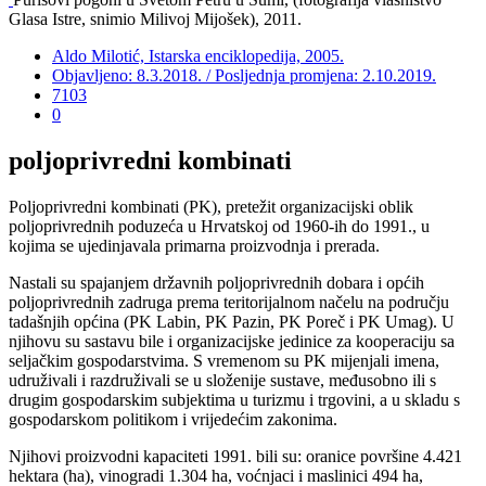
Glasa Istre, snimio Milivoj Mijošek), 2011.
Aldo Milotić, Istarska enciklopedija, 2005.
Objavljeno: 8.3.2018. / Posljednja promjena: 2.10.2019.
7103
0
poljoprivredni kombinati
Poljoprivredni kombinati (PK), pretežit organizacijski oblik
poljoprivrednih poduzeća u Hrvatskoj od 1960-ih do 1991., u
kojima se ujedinjavala primarna proizvodnja i prerada.
Nastali su spajanjem državnih poljoprivrednih dobara i općih
poljoprivrednih zadruga prema teritorijalnom načelu na području
tadašnjih općina (PK Labin, PK Pazin, PK Poreč i PK Umag). U
njihovu su sastavu bile i organizacijske jedinice za kooperaciju sa
seljačkim gospodarstvima. S vremenom su PK mijenjali imena,
udruživali i razdruživali se u složenije sustave, međusobno ili s
drugim gospodarskim subjektima u turizmu i trgovini, a u skladu s
gospodarskom politikom i vrijedećim zakonima.
Njihovi proizvodni kapaciteti 1991. bili su: oranice površine 4.421
hektara (ha), vinogradi 1.304 ha, voćnjaci i maslinici 494 ha,